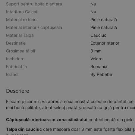
Suport pentru bolta plantara
Nu
Intaritura Calcai
Nu
Material exterior
Piele naturală
Material interior / captușeala
Piele naturală
Material Talpă
Cauciuc
Destinatie
Exterior
Interior
Grosimea tălpii
3 mm
Inchidere
Velcro
Fabricat în
Romania
Brand
By Pebebe
Descriere
Fiecare picior mic va aprecia noua noastră colecție de pantofi ce
mai bună calitate, atent selecționată și cusută cu grijă pentru mici
Căptușeală interioara in zona călcâiului
confecționată din piele n
Talpa din cauciuc
care măsoară doar 3 mm este foarte flexibilă și