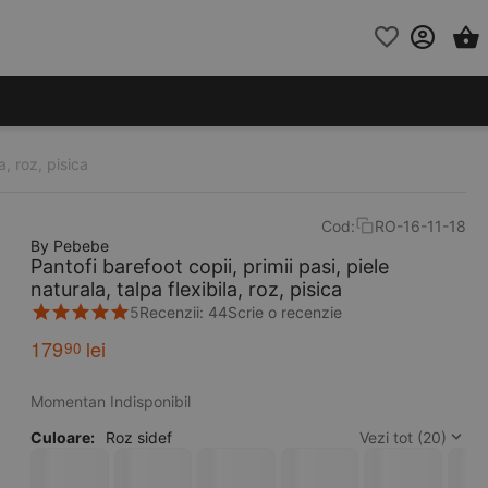
a, roz, pisica
Cod:
RO-16-11-18
By Pebebe
Pantofi barefoot copii, primii pasi, piele
naturala, talpa flexibila, roz, pisica
5
Recenzii: 44
Scrie o recenzie
179
lei
90
Momentan Indisponibil
Culoare:
Roz sidef
Vezi tot (20)