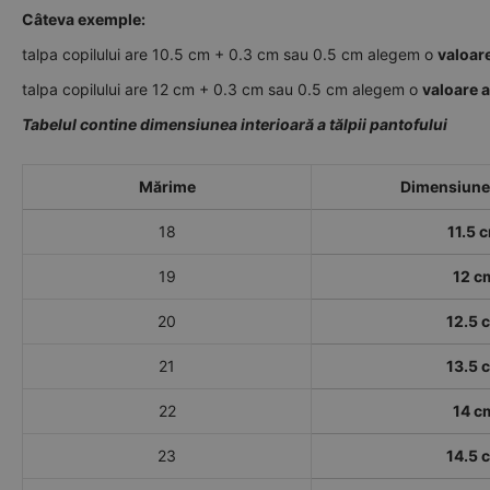
Câteva exemple:
talpa copilului are 10.5 cm + 0.3 cm sau 0.5 cm alegem o
valoar
talpa copilului are 12 cm + 0.3 cm sau 0.5 cm alegem o
valoare 
Tabelul contine dimensiunea interioară a tălpii pantofului
Mărime
Dimensiune 
18
11.5 
19
12 c
20
12.5 
21
13.5 
22
14 c
23
14.5 