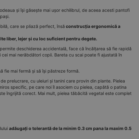
podeaua și își găsește mai ușor echilibrul, de aceea acesti pantofi
pași.
bilă, care se pliază perfect, însă
construcția ergonomică a
e liber, lejer și cu loc suficient pentru degete.
 permite deschiderea accidentală, face că încălțarea să fie rapidă
i cei mai nerăbdători copii. Bareta cu scai poate fi ajustată în
 fie mai fermă și să își păstreze formă.
de prelucrare, cu uleiuri și tanini care provin din plante. Pielea
miros specific, pe care noi îl asociem cu pielea, capătă o patina
ste îngrijită corect. Mai mult, pielea tăbăcită vegetal este complet
lului
adăugați o tolerantă de la minim 0.3 cm pana la maxim 0.5