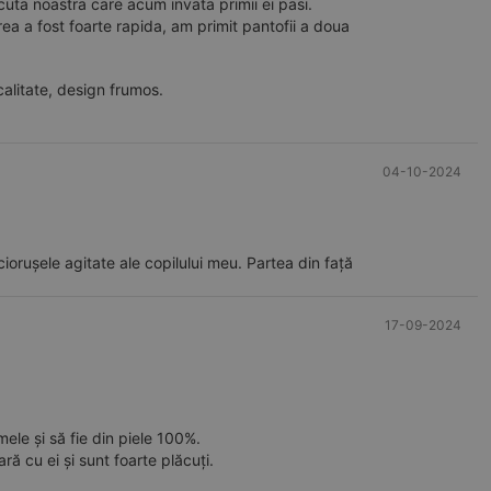
micuta noastra care acum invata primii ei pasi.
rea a fost foarte rapida, am primit pantofii a doua
 calitate, design frumos.
04-10-2024
iciorușele agitate ale copilului meu. Partea din față
17-09-2024
ele și să fie din piele 100%.
ă cu ei și sunt foarte plăcuți.