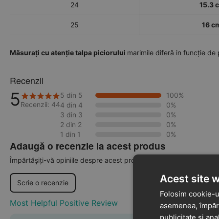
24
15.3 
25
16 c
Măsurați cu atenție talpa piciorului
marimile diferă in funcție de
Recenzii
5
5 din 5
100%
Recenzii: 44
4 din 4
0%
3 din 3
0%
2 din 2
0%
1 din 1
0%
Adaugă o recenzie la acest produs
Împărtășiți-vă opiniile despre acest produs cu alți clienți
Acest site 
Scrie o recenzie
Folosim cookie-ur
Most Helpful Positive Review
asemenea, împărtă
publicitate și ana