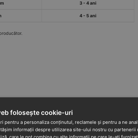
cm
3 - 4 ani
m
4 - 5 ani
 producător.
web folosește cookie-uri
i pentru a personaliza conținutul, reclamele și pentru a ne anali
șim informații despre utilizarea site-ului nostru cu partenerii 
liză, care le pot combina cu alte informații pe care le-ați furniza