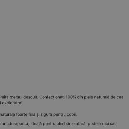
 imita mersul descult. Confecționați 100% din piele naturală de cea
i exploratori.
aturala foarte fina și sigură pentru copii.
 antiderapantă, ideală pentru plimbările afară, podele reci sau