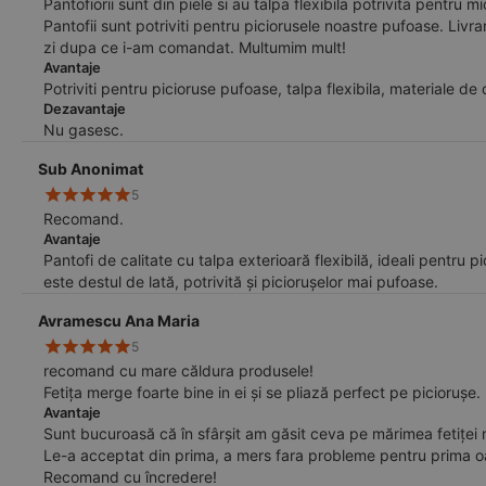
Pantofiorii sunt din piele si au talpa flexibila potrivita pentru 
Pantofii sunt potriviti pentru piciorusele noastre pufoase. Livra
zi dupa ce i-am comandat. Multumim mult!
Avantaje
Potriviti pentru picioruse pufoase, talpa flexibila, materiale de
Dezavantaje
Nu gasesc.
Sub Anonimat
5
Recomand.
Avantaje
Pantofi de calitate cu talpa exterioară flexibilă, ideali pentru p
este destul de lată, potrivită și piciorușelor mai pufoase.
Avramescu Ana Maria
5
recomand cu mare căldura produsele!
Fetița merge foarte bine in ei și se pliază perfect pe piciorușe.
Avantaje
Sunt bucuroasă că în sfârșit am găsit ceva pe mărimea fetiței m
Le-a acceptat din prima, a mers fara probleme pentru prima oar
Recomand cu încredere!