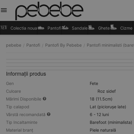
Colectia noua
Pantofi
Sandale
Ghete
Cizme
pebebe
Pantofi
Pantofi By Pebebe
Pantofi minimalisti (bare
/
/
/
Informații produs
Gen
Fete
Culoare
Roz sidef
Mărimi Disponibile
18 (11.5cm)
Tip calapod
Lat (piciorușe late)
Vârstă recomandată
6 - 12 luni
Tip Incaltaminte
Barefoot (minimalista)
Material branț
Piele naturală