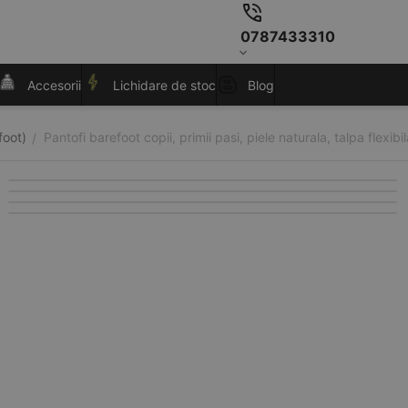
0787433310
Accesorii
Lichidare de stoc
Blog
foot)
Pantofi barefoot copii, primii pasi, piele naturala, talpa flexibil
/