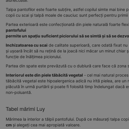
alunecoase.
Talpa pantofilor este foarte subțire, astfel copilul simte mai bine 
copii cu scai și talpă moale de cauciuc sunt perfecți pentru primii 
Partea exterioară este confecționată din piele naturală foarte flexi
pantofului
permite un spațiu suficient piciorului să se simtă și să se dezvolt
Inchizatoarea cu scai
de calitate superioară, care odată fixat nu
și ușoară încât să nu rețină de la joacă nici măcar un minut chiar ș
funcție de înălțimea piciorului.
Partea din spate este prevăzută cu o dublură care face că zona să
Interiorul este din piele tăbăcită vegetal
- cel mai natural proces 
tăbăcită vegetal este hipoalergenica adică nu irită pielea, are un 
plăcută în urmă purtării și poate fi folosită timp îndelungat dacă e
non-poluantă.
Tabel mărimi Luy
Mărimea la interior a tălpii pantofului. După ce măsurați talpa copi
cm
și alegeți cea mai apropiată valoare.