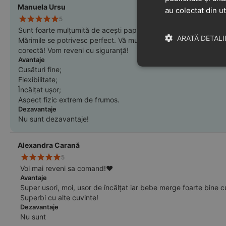
Manuela Ursu
au colectat din ut
5
Sunt foarte mulțumită de acești papucei! Bebe îi poartă cu mare p
ARATĂ DETALI
Mărimile se potrivesc perfect. Vă mulțumesc pentru că mi-ați o
corectă! Vom reveni cu siguranță!
Avantaje
Cusături fine;
Flexibilitate;
Încălțat ușor;
Aspect fizic extrem de frumos.
Dezavantaje
Nu sunt dezavantaje!
Alexandra Carană
5
Voi mai reveni sa comand!❤️
Avantaje
Super usori, moi, usor de încălțat iar bebe merge foarte bine c
Superbi cu alte cuvinte!
Dezavantaje
Nu sunt