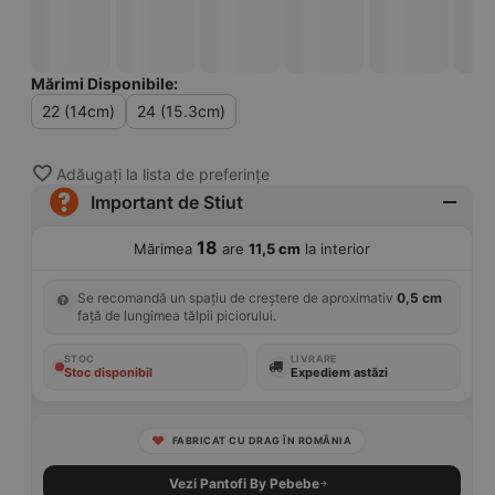
Mărimi Disponibile:
22 (14cm)
24 (15.3cm)
Adăugați la lista de preferințe
Important de Stiut
18
Mărimea
are
11,5 cm
la interior
Se recomandă un spațiu de creștere de aproximativ
0,5 cm
față de lungimea tălpii piciorului.
STOC
LIVRARE
Stoc disponibil
Expediem astăzi
FABRICAT CU DRAG ÎN ROMÂNIA
Vezi Pantofi By Pebebe