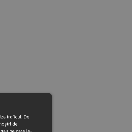
za traficul. De
noștri de
t sau pe care le-