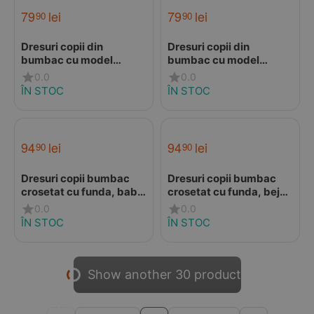
79
lei
79
lei
90
90
Dresuri copii din
Dresuri copii din
bumbac cu model
bumbac cu model
lateral crosetat, verde
lateral crosetat, baby
0.0
0.0
smarald, Condor
blue, Condor
ÎN STOC
ÎN STOC
94
lei
94
lei
90
90
Dresuri copii bumbac
Dresuri copii bumbac
crosetat cu funda, baby
crosetat cu funda, bej
blue, Condor
,Condor
0.0
0.0
ÎN STOC
ÎN STOC
Show another 30 product