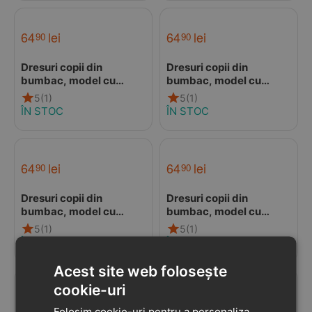
64
lei
64
lei
90
90
Dresuri copii din
Dresuri copii din
bumbac, model cu
bumbac, model cu
dungi, rosu, Condor
dungi, roz pal, Condor
5
(1)
5
(1)
ÎN STOC
ÎN STOC
64
lei
64
lei
90
90
Dresuri copii din
Dresuri copii din
bumbac, model cu
bumbac, model cu
dungi, vernil, Condor
dungi, denim, Condor
5
(1)
5
(1)
ÎN STOC
ÎN STOC
Acest site web folosește
cookie-uri
64
lei
64
lei
90
90
Folosim cookie-uri pentru a personaliza