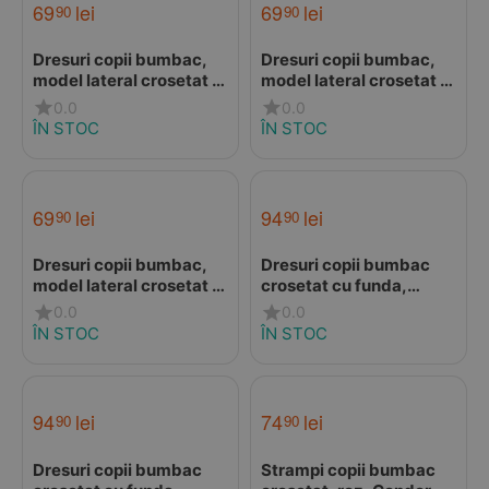
69
lei
69
lei
90
90
Dresuri copii bumbac,
Dresuri copii bumbac,
model lateral crosetat si
model lateral crosetat si
perforatii, sakura pink,
perforatii, rosu, Condor
0.0
0.0
Condor
ÎN STOC
ÎN STOC
69
lei
94
lei
90
90
Dresuri copii bumbac,
Dresuri copii bumbac
model lateral crosetat si
crosetat cu funda,
perforatii, crem, Condor
peach, Condor
0.0
0.0
ÎN STOC
ÎN STOC
94
lei
74
lei
90
90
Dresuri copii bumbac
Strampi copii bumbac