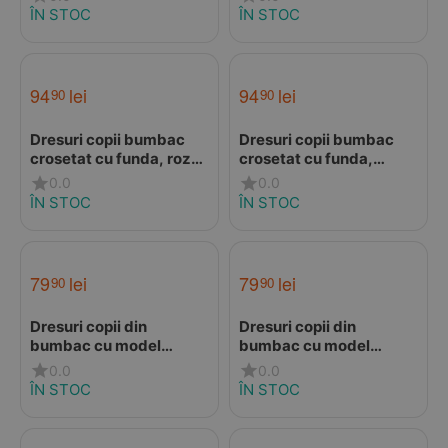
Ciserom
ÎN STOC
ÎN STOC
94
lei
94
lei
90
90
Dresuri copii bumbac
Dresuri copii bumbac
crosetat cu funda, roz
crosetat cu funda,
pal, Condor
albastru maya, Condor
0.0
0.0
ÎN STOC
ÎN STOC
79
lei
79
lei
90
90
Dresuri copii din
Dresuri copii din
bumbac cu model
bumbac cu model
lateral crosetat,
lateral crosetat, verde
0.0
0.0
burgundy, Condor
uscat, Condor
ÎN STOC
ÎN STOC