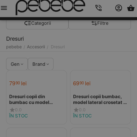
Meniu
Caută
Cos
Account
Contacts
Categorii
Filtre
Dresuri
pebebe
Accesorii
Dresuri
/
/
Gen
Brand
79
lei
69
lei
90
90
Dresuri copii din
Dresuri copii bumbac,
bumbac cu model
model lateral crosetat si
lateral crosetat, linen,
perforatii, alb unt,
0.0
0.0
Condor
Condor
ÎN STOC
ÎN STOC