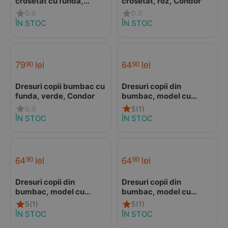
crosetat cu funda,
crosetat, roz, Condor
Sakura pink, Condor
0.0
0.0
ÎN STOC
ÎN STOC
79
lei
64
lei
90
90
Dresuri copii bumbac cu
Dresuri copii din
funda, verde, Condor
bumbac, model cu
dungi, Cassis, Condor
0.0
5
(1)
ÎN STOC
ÎN STOC
64
lei
64
lei
90
90
Dresuri copii din
Dresuri copii din
bumbac, model cu
bumbac, model cu
dungi, corai, Condor
dungi, burgundy,
5
(1)
5
(1)
Condor
ÎN STOC
ÎN STOC