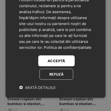
conținutul, reclamele și pentru a ne
Dresuri copii din
Dresuri copii din
bumbac, model cu
bumbac, model cu
analiza traficul. De asemenea,
dungi, bordeaux,
dungi, mov lavanda,
5
(1)
5
(1)
împărtășim informații despre utilizarea
Condor
Condor
ÎN STOC
ÎN STOC
site-ului nostru cu partenerii noștri de
publicitate și analiză, care le pot combina
cu alte informații pe care le-ați furnizat
29
lei
29
lei
sau pe care le-au colectat din utilizarea
90
90
serviciilor lor.
Politica de confidențialitate
Dresuri copiiuri din
Dresuri copiiuri din
bumbac si elastan,
bumbac si elastan, roz,
ACCEPTĂ
iepuras, mov, Ciserom
Ciserom
0.0
0.0
ÎN STOC
ÎN STOC
REFUZĂ
29
lei
29
lei
ARATĂ DETALIILE
90
90
Dresuri copiiuri din
Dresuri copiiuri din
bumbac si elastan,
bumbac si elastan,
picatele gri, roz,
picatele, roz, Ciserom
0.0
0.0