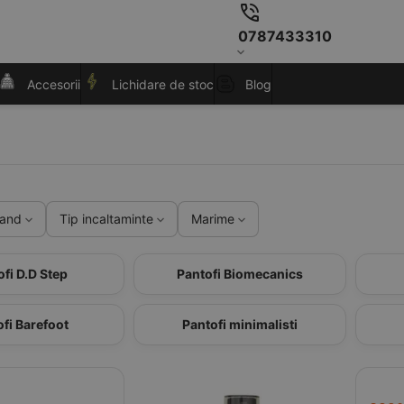
0787433310
Accesorii
Lichidare de stoc
Blog
rand
Tip incaltaminte
Marime
fi D.D Step
Pantofi Biomecanics
fi Barefoot
Pantofi minimalisti