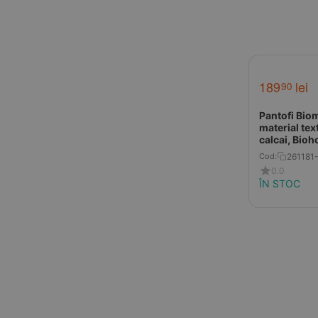
189
lei
90
Pantofi Bio
material text
calcai, Bioh
inimioare
261181
Cod:
0.0
ÎN STOC