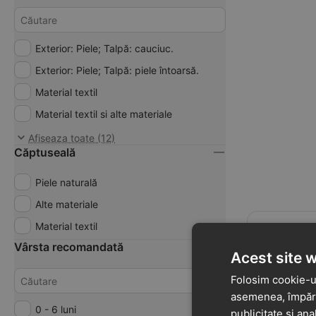
Exterior: Piele; Talpă: cauciuc.
Exterior: Piele; Talpă: piele întoarsă.
Material textil
Material textil si alte materiale
Piele ecologică
Afiseaza toate (12)
Căptuseală
Piele ecologica si material textil
Piele întoarsă;
Piele naturală
Piele naturală
Alte materiale
Piele naturala si alte materiale
Material textil
299
lei
90
Piele naturală și material textil
Vârsta recomandată
Acest site 
Piele naturala si piele ecologica;
Pantofi Geox
Folosim cookie-ur
naturala si t
Piele naturală și piele întoarsă
antibacteria
asemenea, împărtă
Iupidoo, Bej
0 - 6 luni
B3558C
Cod:
publicitate și ana