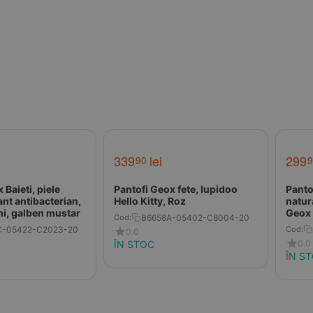
339
lei
299
90
9
 Baieti, piele
Pantofi Geox fete, Iupidoo
Pantof
ant antibacterian,
Hello Kitty, Roz
naturala, brant an
ni, galben mustar
Geox 
B6658A-05402-C8004-20
Cod:
bleum
C-05422-C2023-20
Cod:
0.0
0.0
ÎN STOC
ÎN S