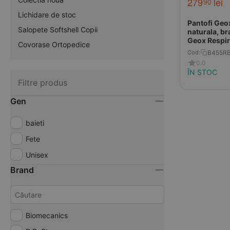
279
lei
90
Lichidare de stoc
Pantofi Geox
Salopete Softshell Copii
naturala, br
Geox Respira
Covorase Ortopedice
bej
B455R
Cod:
0.0
ÎN STOC
Filtre produs
Gen
baieti
Fete
Unisex
Brand
Biomecanics