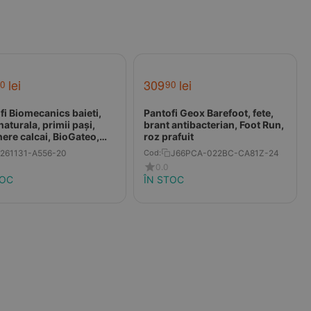
lei
309
lei
0
90
fi Biomecanics baieti,
Pantofi Geox Barefoot, fete,
naturala, primii pași,
brant antibacterian, Foot Run,
nere calcai, BioGateo,
roz prafuit
tru
261131-A556-20
J66PCA-022BC-CA81Z-24
Cod:
0.0
TOC
ÎN STOC