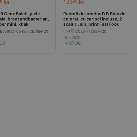
lei
139
lei
0
90
i Geox Baieti, piele
Pantofi de interior D.D.Step de
ala, brant antibacterian,
colorat, cu carioci incluse, 2
per mini, khaki
scaiuri, alb, print Fast Food
B656GC-05422-CB36N-20
C086-71353A-20
Cod:
0.0
TOC
ÎN STOC