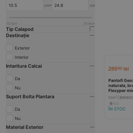
–
cm
cm
10.5
cm
24.8
cm
Tip Calapod
Destinație
Exterior
Interior
Intaritura Calcai
289
lei
90
Da
Pantofi Geox
naturala, br
Nu
Flexyper mi
Suport Bolta Plantara
B656G
Cod:
0.0
ÎN STOC
Da
Nu
Material Exterior