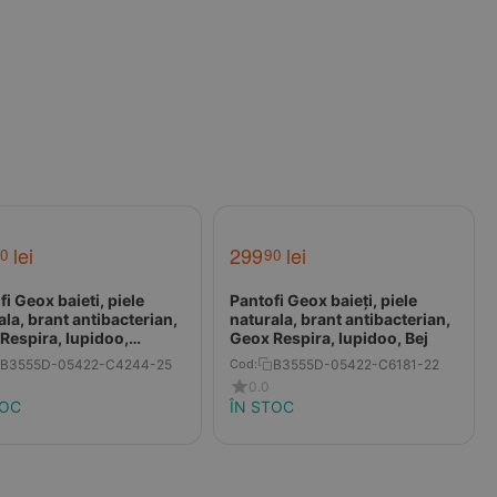
lei
299
lei
0
90
i Geox baieti, piele
Pantofi Geox baieți, piele
tibacterian,
naturala, brant antibacterian,
Respira, Iupidoo,
Geox Respira, Iupidoo, Bej
arin rosu
B3555D-05422-C4244-25
B3555D-05422-C6181-22
Cod:
0.0
TOC
ÎN STOC