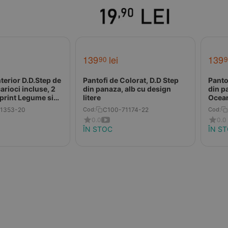
139
lei
139
90
9
nterior D.D.Step de
Pantofi de Colorat, D.D Step
Panto
carioci incluse, 2
din panaza, alb cu design
din p
, print Legume si
litere
Ocea
1353-20
C100-71174-22
Cod:
Cod:
0.0
0.0
ÎN STOC
ÎN S