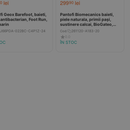
lei
299
lei
0
90
fi Geox Barefoot, baieti,
Pantofi Biomecanics baieti,
 antibacterian, Foot Run,
piele naturala, primii pași,
arin
sustinere calcai, BioGateo,
bleumarin
J66PDA-022BC-C4P1Z-24
261120-A183-20
Cod:
0.0
TOC
ÎN STOC