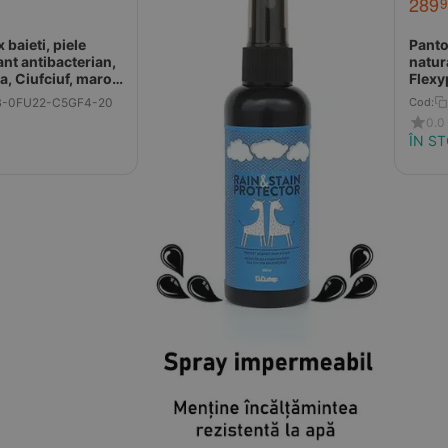
289
9
 baieti, piele
Pantof
ant antibacterian,
natur
, Ciufciuf, maro,
Flexy
B-0FU22-C5GF4-20
Cod:
0.0
ÎN S