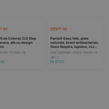
lei
299
lei
0
90
fi de Colorat, D.D Step
Pantofi Geox fete, piele
anaza, alb cu design
naturala, brant antibacterian,
nic
Geox Respira, Iupidoo, roz
prafuit
C100-71174AL-28
B3558C-05422-C8023-19
Cod:
0.0
TOC
ÎN STOC