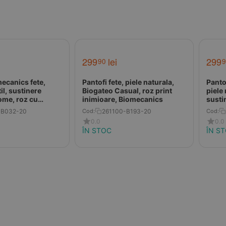
299
lei
299
90
9
mecanics fete,
Pantofi fete, piele naturala,
Panto
il, sustinere
Biogateo Casual, roz print
piele 
ome, roz cu
inimioare, Biomecanics
susti
albas
-B032-20
261100-B193-20
Cod:
Cod:
0.0
0.0
ÎN STOC
ÎN S