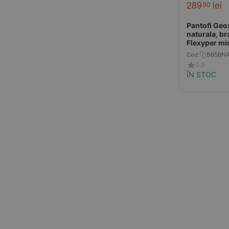
289
lei
9 - 10 ani
90
Pantofi Geox
naturala, br
Flexyper min
B656NA
Cod:
0.0
ÎN STOC