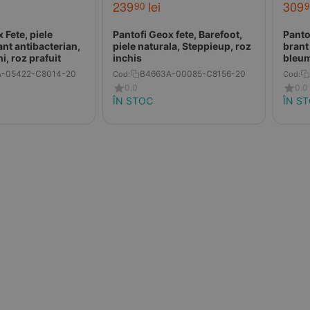
239
lei
309
90
9
 Fete, piele
Pantofi Geox fete, Barefoot,
Panto
ant antibacterian,
piele naturala, Steppieup, roz
brant
i, roz prafuit
inchis
bleum
-05422-C8014-20
B4663A-00085-C8156-20
Cod:
Cod:
0.0
0.0
ÎN STOC
ÎN S