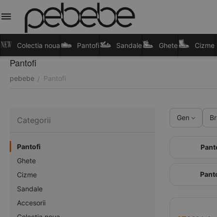
Colectia noua
Pantofi
Sandale
Ghete
Cizme
Pantofi
pebebe
Pantofi
/
Gen
B
Сategorii
Pantofi
Panto
Ghete
Panto
Cizme
Sandale
Accesorii
Colectia noua