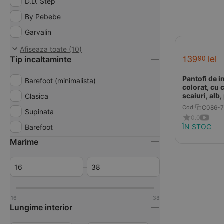
D.D. Step
By Pebebe
Garvalin
GEOX
Afiseaza toate (10)
139
lei
90
Tip incaltaminte
Ponte20
Ariana Baby Shoes
Pantofi de i
Barefoot (minimalista)
colorat, cu 
Bar3foot
scaiuri, alb
Clasica
fructe
C086-7
Cod:
Babice
Supinata
0.0
Liliputi
ÎN STOC
Barefoot
Marime
–
16
38
Lungime interior