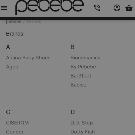
Meniu
Caută
Cos
Account
Contacts
pebebe
Brands
/
Brands
A
B
Ariana Baby Shoes
Biomecanics
Agbo
By Pebebe
Bar3foot
Babice
C
D
CISEROM
D.D. Step
Condor
Dotty Fish