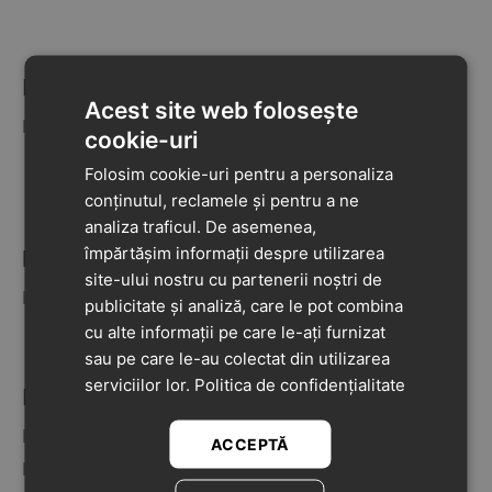
F
G
Acest site web folosește
Froddo
Garvalin
cookie-uri
GEOX
Folosim cookie-uri pentru a personaliza
conținutul, reclamele și pentru a ne
analiza traficul. De asemenea,
K
împărtășim informații despre utilizarea
L
site-ului nostru cu partenerii noștri de
Kickers
Liliputi
publicitate și analiză, care le pot combina
cu alte informații pe care le-ați furnizat
sau pe care le-au colectat din utilizarea
serviciilor lor.
Politica de confidențialitate
P
S
Ponte20
Steven
ACCEPTĂ
Pablosky