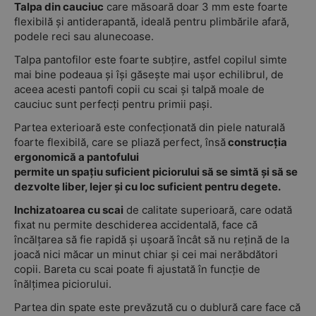
Talpa din cauciuc
care măsoară doar 3 mm este foarte
flexibilă și antiderapantă, ideală pentru plimbările afară,
podele reci sau alunecoase.
Talpa pantofilor este foarte subțire, astfel copilul simte
mai bine podeaua și își găsește mai ușor echilibrul, de
aceea acesti pantofi copii cu scai și talpă moale de
cauciuc sunt perfecți pentru primii pași.
Partea exterioară este confecționată din piele naturală
foarte flexibilă, care se pliază perfect, însă
construcția
ergonomică a pantofului
permite un spațiu suficient piciorului să se simtă și să se
dezvolte liber, lejer și cu loc suficient pentru degete.
Inchizatoarea cu scai
de calitate superioară, care odată
fixat nu permite deschiderea accidentală, face că
încălțarea să fie rapidă și ușoară încât să nu rețină de la
joacă nici măcar un minut chiar și cei mai nerăbdători
copii. Bareta cu scai poate fi ajustată în funcție de
înălțimea piciorului.
Partea din spate este prevăzută cu o dublură care face că