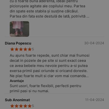
cu o foarte bună aderenta, ideali pentru
piciorușele agitate ale copilului meu. Partea
din spate este stabila și susține călcâiul.
Partea din fata este destulă de lată, potrivită și
piciorușelor mai pufoase.
Diana Popescu
30-04-2024
5
Au ajuns foarte repede, sunt chiar mai frumosi
decat in pozele de pe site si sunt exact ceea
ce avea bebele meu nevoie pentru a-si putea
exersa primii pasi oriunde si oricand doreste.
Ne plac foarte mult si clar vom mai comanda
de aici tot felul de alte modele pentru viitor.
Avantaje
Sunt usori, foarte flexibili, perfecti pentru
primii pasi si nu numai.
Sub Anonimat
11-04-2024
5