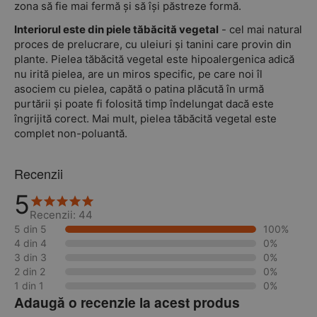
zona să fie mai fermă și să își păstreze formă.
Interiorul este din piele tăbăcită vegetal
- cel mai natural
proces de prelucrare, cu uleiuri și tanini care provin din
plante. Pielea tăbăcită vegetal este hipoalergenica adică
nu irită pielea, are un miros specific, pe care noi îl
asociem cu pielea, capătă o patina plăcută în urmă
purtării și poate fi folosită timp îndelungat dacă este
îngrijită corect. Mai mult, pielea tăbăcită vegetal este
complet non-poluantă.
Recenzii
5
Recenzii: 44
5 din 5
100%
4 din 4
0%
3 din 3
0%
2 din 2
0%
1 din 1
0%
Adaugă o recenzie la acest produs