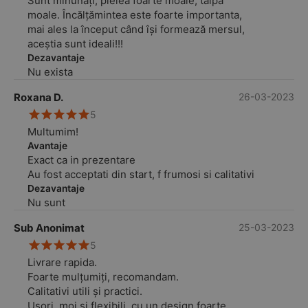
Sunt minunați, pielea foarte moale, talpa
moale. Încălțămintea este foarte importanta,
mai ales la început când își formează mersul,
aceștia sunt ideali!!!
Dezavantaje
Nu exista
Roxana D.
26-03-2023
5
Multumim!
Avantaje
Exact ca in prezentare
Au fost acceptati din start, f frumosi si calitativi
Dezavantaje
Nu sunt
Sub Anonimat
25-03-2023
5
Livrare rapida.
Foarte mulțumiți, recomandam.
Calitativi utili și practici.
Ușori, moi și flexibili, cu un design foarte