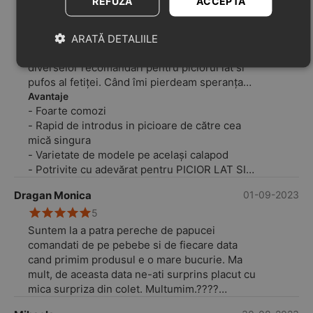
REFUZĂ
ACCEPTĂ
5
Avem o varietate de modele pe acest calapod
de când cea mică a început sa își dorească sa
ARATĂ DETALIILE
meargă. Am făcut multe returi in urma
diverselor recomandări pentru piciorul lat si
pufos al fetiței. Când îmi pierdeam speranța
am găsit acest site si am comandat 2 modele,
Avantaje
- Foarte comozi
gândindu-mă poate avem noroc sa fie ok
- Rapid de introdus in picioare de către cea
măcar un model. Surpriza! Amândouă
mică singura
modelele ii veneau mănușa!
- Varietate de modele pe același calapod
De atunci avem garderoba plină de sandale si
- Potrivite cu adevărat pentru PICIOR LAT SI
pantofiori ca aceștia si suntem atâta noi ca
PUFOS
părinți, cât si cea mică, super incantați!
Dragan Monica
01-09-2023
Fetița merge la creșă acum si se încalță cu
5
maxima ușurintă cu ei.
Suntem la a patra pereche de papucei
comandati de pe pebebe si de fiecare data
cand primim produsul e o mare bucurie. Ma
mult, de aceasta data ne-ati surprins placut cu
mica surpriza din colet. Multumim.????
Si acest model e deosebit, foarte comod si are