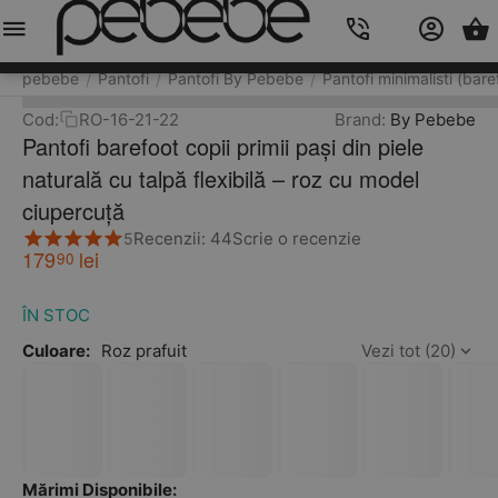
Meniu
Caută
Cos
Account
Contacts
pebebe
Pantofi
Pantofi By Pebebe
Pantofi minimalisti (bare
/
/
/
Cod:
RO-16-21-22
Brand:
By Pebebe
Pantofi barefoot copii primii pași din piele
naturală cu talpă flexibilă – roz cu model
ciupercuță
Recenzii: 44
Scrie o recenzie
5
179
lei
90
ÎN STOC
Culoare:
Roz prafuit
Vezi tot (20)
Mărimi Disponibile: