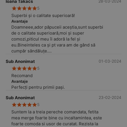
Ioana Takacs
28-03-2024
5
Superbi și o calitate superioară!
Avantaje
Doamneee,ador păpuceii aceștia,sunt superbi
de o calitate superioară,moi și super
comozi,piticul meu îi adoră la fel și
eu.Bineinteles ca și pt vara am de gând să
cumpăr săndăluțe.
Ați câștigați o clientă fără doar și poate!
Sub Anonimat
01-03-2024
Felicitări oamenilor ce se ocupă cu acest site!
5
Recomand
Avantaje
Perfecți pentru primii pași.
Sub Anonimat
23-02-2024
5
Suntem la a treia pereche comandata, fetita
mea merge foarte bine cu incaltamintea, este
foarte comoda si usor de curatat. Rezista la