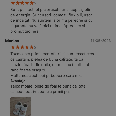
5
Sunt perfecți pt piciorușele unui copilaș plin
de energie. Sunt ușori, comozi, flexibili, ușor
de încălțat. Nu suntem la prima pereche și cu
siguranță nu va fi nici ultima. Apreciem și
promptitudinea.
Monica
11-05-2023
5
Tocmai am primit pantofiorii si sunt exact ceea
ce cautam: pielea de buna calitate, talpa
moale, foarte flexibila, usori si nu in ultimul
rand foarte drăguți.
Mulțumesc echipei pebebe.ro care m-a
consiliat si m-a ajutat sa aleg pantofiorii
Avantaje
Talpă moale, piele de foarte buna calitate,
potriviti.
calapod potrivit pentru primii pasi