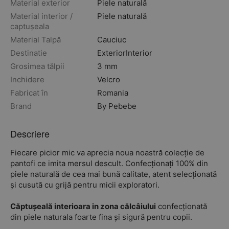
Material exterior
Piele naturală
Material interior /
Piele naturală
captușeala
Material Talpă
Cauciuc
Destinatie
Exterior
Interior
Grosimea tălpii
3 mm
Inchidere
Velcro
Fabricat în
Romania
Brand
By Pebebe
Descriere
Fiecare picior mic va aprecia noua noastră colecție de
pantofi ce imita mersul descult. Confecționați 100% din
piele naturală de cea mai bună calitate, atent selecționată
și cusută cu grijă pentru micii exploratori.
Căptușeală interioara in zona călcâiului
confecționată
din piele naturala foarte fina și sigură pentru copii.