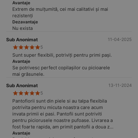
Extrem de amabilă și drăguță!
Avantaje
Extrem de mulțumită, cei mai calitativi și mai
rezistenți
Dezavantaje
Nu exista
Sub Anonimat
11-04-2025
5
Sunt super flexibili, potriviți pentru primi pași.
Avantaje
Se potrivesc perfect copilașilor cu picioarele
mai grăsunele.
Sub Anonimat
13-11-2024
5
Pantofiorii sunt din piele si au talpa flexibila
potrivita pentru micuta noastra care acum
invata primii ei pasi. Pantofii sunt potriviti
pentru piciorusele noastre pufoase. Livrarea a
fost foarte rapida, am primit pantofii a doua zi
dupa ce i-am comandat. Multumim mult!
Avantaje