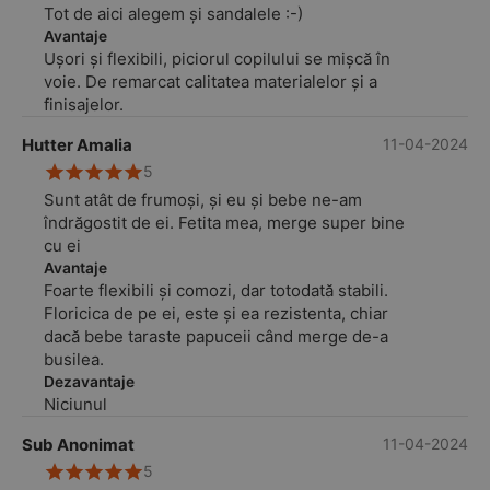
Tot de aici alegem și sandalele :-)
Avantaje
Ușori și flexibili, piciorul copilului se mișcă în
voie. De remarcat calitatea materialelor și a
finisajelor.
Hutter Amalia
11-04-2024
5
Sunt atât de frumoși, și eu și bebe ne-am
îndrăgostit de ei. Fetita mea, merge super bine
cu ei
Avantaje
Foarte flexibili și comozi, dar totodată stabili.
Floricica de pe ei, este și ea rezistenta, chiar
dacă bebe taraste papuceii când merge de-a
busilea.
Dezavantaje
Niciunul
Sub Anonimat
11-04-2024
5