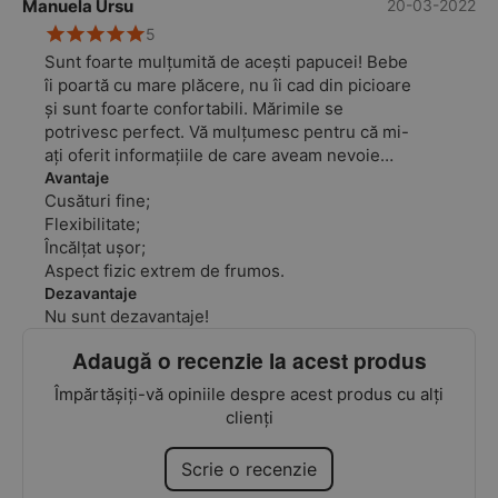
Manuela Ursu
20-03-2022
5
Sunt foarte mulțumită de acești papucei! Bebe
îi poartă cu mare plăcere, nu îi cad din picioare
și sunt foarte confortabili. Mărimile se
potrivesc perfect. Vă mulțumesc pentru că mi-
ați oferit informațiile de care aveam nevoie
pentru a face alegerea corectă! Vom reveni cu
Avantaje
Cusături fine;
siguranță!
Flexibilitate;
Încălțat ușor;
Aspect fizic extrem de frumos.
Dezavantaje
Nu sunt dezavantaje!
Adaugă o recenzie la acest produs
Împărtășiți-vă opiniile despre acest produs cu alți
clienți
Scrie o recenzie