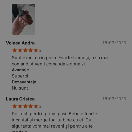
comanda, procesarea comenzii, livrare si nu in
ultimul rand calitatea produsului. ❤️
Voinea Andra
16-03-2023
5
Sunt exact ca in poza. Foarte frumoși, o sa mai
comand. A venit comanda a doua zi.
Avantaje
Superbi
Dezavantaje
Nu sunt
Laura Cristea
16-03-2023
5
Perfecti pentru primii pași. Bebe e foarte
incantat și merge foarte bine cu ei. Cu
siguranta vom mai reveni și pentru alte