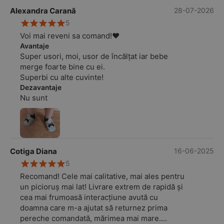
Alexandra Carană
28-07-2026
5
Voi mai reveni sa comand!❤️
Avantaje
Super usori, moi, usor de încălțat iar bebe
merge foarte bine cu ei.
Superbi cu alte cuvinte!
Dezavantaje
Nu sunt
Cotiga Diana
16-06-2025
5
Recomand! Cele mai calitative, mai ales pentru
un picioruș mai lat! Livrare extrem de rapidă și
cea mai frumoasă interacțiune avută cu
doamna care m-a ajutat să returnez prima
pereche comandată, mărimea mai mare.