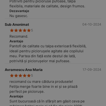
Potriviti pentru picioruse pufoase, talpa
flexibila, materiale de calitate, design frumos.
Dezavantaje
Nu gasesc.
Sub Anonimat
04-10-2024
5
Recomand.
Avantaje
Pantofi de calitate cu talpa exterioară flexibilă,
ideali pentru piciorușele agitate ale copilului
meu. Partea din față este destul de lată,
potrivită și piciorușelor mai pufoase.
Avramescu Ana Maria
17-09-2024
5
recomand cu mare căldura produsele!
Fetița merge foarte bine in ei și se pliază
perfect pe piciorușe.
Avantaje
Sunt bucuroasă că în sfârșit am găsit ceva pe