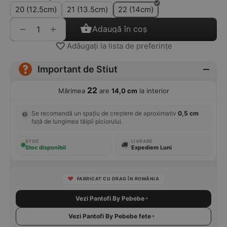
20 (12.5cm)
21 (13.5cm)
22 (14cm)
+
−
Adaugă în coș
Adăugați la lista de preferințe
Important de Stiut
22
Mărimea
are
14,0 cm
la interior
Se recomandă un spațiu de creștere de aproximativ
0,5 cm
față de lungimea tălpii piciorului.
STOC
LIVRARE
Stoc disponibil
Expediem Luni
FABRICAT CU DRAG ÎN ROMÂNIA
Vezi Pantofi By Pebebe
Vezi Pantofi By Pebebe fete