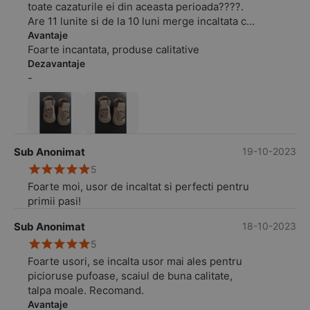
toate cazaturile ei din aceasta perioada????.
Are 11 lunite si de la 10 luni merge incaltata cu
pantofiorii comandati de aici. O sa revenim cu
Avantaje
Foarte incantata, produse calitative
siguranta
Dezavantaje
-
Sub Anonimat
19-10-2023
5
Foarte moi, usor de incaltat si perfecti pentru
primii pasi!
Sub Anonimat
18-10-2023
5
Foarte usori, se incalta usor mai ales pentru
picioruse pufoase, scaiul de buna calitate,
talpa moale. Recomand.
Avantaje