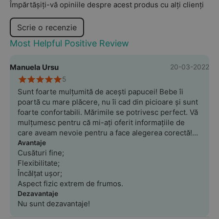
Împărtășiți-vă opiniile despre acest produs cu alți clienți
Scrie o recenzie
Most Helpful Positive Review
Manuela Ursu
20-03-2022
5
Sunt foarte mulțumită de acești papucei! Bebe îi
poartă cu mare plăcere, nu îi cad din picioare și sunt
foarte confortabili. Mărimile se potrivesc perfect. Vă
mulțumesc pentru că mi-ați oferit informațiile de
care aveam nevoie pentru a face alegerea corectă!
Vom reveni cu siguranță!
Avantaje
Cusături fine;
Flexibilitate;
Încălțat ușor;
Aspect fizic extrem de frumos.
Dezavantaje
Nu sunt dezavantaje!