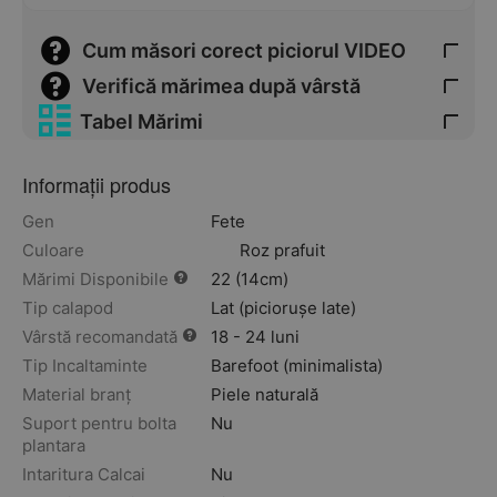
Cum măsori corect piciorul VIDEO
Verifică mărimea după vârstă
Tabel Mărimi
Informații produs
Gen
Fete
Culoare
Roz prafuit
Mărimi Disponibile
22 (14cm)
Tip calapod
Lat (piciorușe late)
Vârstă recomandată
18 - 24 luni
Tip Incaltaminte
Barefoot (minimalista)
Material branț
Piele naturală
Suport pentru bolta
Nu
plantara
Intaritura Calcai
Nu