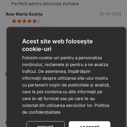
Perfecti pentru piciorușe pufoase
Ana-Maria Scorța
10-10-2023
5
Calitate deosebita!
Avantaje
Foarte mulțumită sunt! Bebe e extrem de
Acest site web folosește
încântat, ca nu mai vrea sa încalțe alt tip de
cookie-uri
încălțăminte... Avem 3 perechi deja cu care am
Folosim cookie-uri pentru a personaliza
făcut sezonul de vară și chiar acum ma apuc sa
fac stocul pentru iarna. Multumim pentru
conținutul, reclamele și pentru a ne analiza
produsele de calitate! ????
traficul. De asemenea, împărtășim
Bucea Ana Maria
22-09-2023
informații despre utilizarea site-ului nostru
5
cu partenerii noștri de publicitate și analiză,
Recomand pentru primi pași ai celor mici dar și
care le pot combina cu alte informații pe
ai celor mai mărișori.
care le-ați furnizat sau pe care le-au
Avantaje
colectat din utilizarea serviciilor lor.
Politica
Talpa antiderapanta, moale
Papucii foarte usori
de confidențialitate
Iulia Avram
13-09-2023