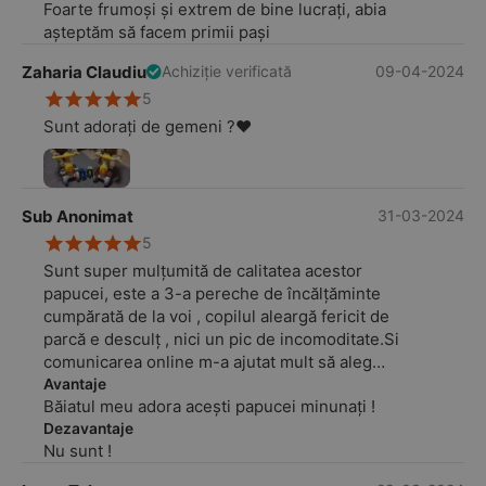
Foarte frumoși și extrem de bine lucrați, abia
așteptăm să facem primii pași
Zaharia Claudiu
09-04-2024
Achiziție verificată
5
Sunt adorați de gemeni ?‍❤️‍
Sub Anonimat
31-03-2024
5
Sunt super mulțumită de calitatea acestor
papucei, este a 3-a pereche de încălțăminte
cumpărată de la voi , copilul aleargă fericit de
parcă e desculț , nici un pic de incomoditate.Si
comunicarea online m-a ajutat mult să aleg
mărimea potrivită, piciorușul copilului
Avantaje
Băiatul meu adora acești papucei minunați !
măsurând 13 cm, am ales m. 21 (13,5 cm ) și
sunt perfecți, mulțumesc!
Dezavantaje
Nu sunt !
Cred că la vară iar apelez la voi .......