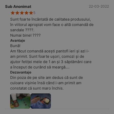
Sub Anonimat
22-03-2022
5
Sunt foarte încântată de calitatea produsului,
în viitorul apropiat vom face o altă comandă de
sandale ????.
Numai bine! ????
Avantaje
Bună!
Am făcut comandă acești pantofi ieri și azi i-
am primit. Sunt foarte ușori, comozi și de
ajutor fetiței mele de 1 an și 3 săptămâni care
a început de curând să meargă.
Mulțumim firmei pentru promptitudine! ????
Dezavantaje
Din poza de pe site am dedus că sunt de
culoare vișinie însă când i-am primit am
constatat că sunt maro închis.