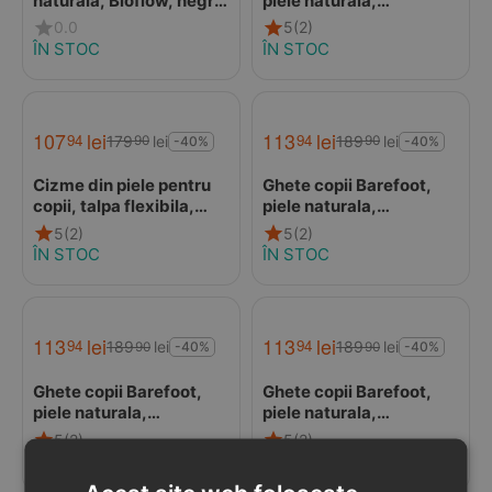
naturala, Bioflow, negru,
piele naturala,
Biomecanics
captuseala din blana,
0.0
5
(2)
talpa felxibila, maro,
ÎN STOC
ÎN STOC
Stuy
107
lei
113
lei
94
94
179
lei
189
lei
90
90
-40%
-40%
Cizme din piele pentru
Ghete copii Barefoot,
copii, talpa flexibila,
piele naturala,
imblanite, gri
captuseala din blana,
5
(2)
5
(2)
talpa felxibila, camel,
ÎN STOC
ÎN STOC
Stuy
113
lei
113
lei
94
94
189
lei
189
lei
90
90
-40%
-40%
Ghete copii Barefoot,
Ghete copii Barefoot,
piele naturala,
piele naturala,
captuseala din blana,
captuseala din blana,
5
(2)
5
(2)
talpa felxibila, ivoar,
talpa felxibila, maro
ÎN STOC
ÎN STOC
Stuy
cognac, Stuy