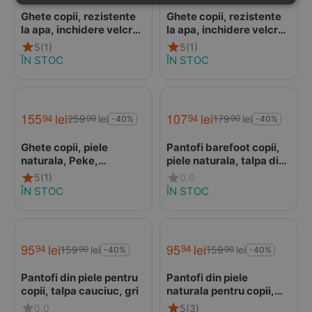
Ghete copii, rezistente
Ghete copii, rezistente
la apa, inchidere velcro,
la apa, inchidere velcro,
Baby Rock, burgundi,
Baby Rock, albastru,
5
(1)
5
(1)
Garvalin
Garvalin
ÎN STOC
ÎN STOC
155
lei
107
lei
94
94
259
lei
179
lei
90
90
-40%
-40%
Ghete copii, piele
Pantofi barefoot copii,
naturala, Peke,
piele naturala, talpa din
bleumarin, Garvalin
cauciuc, bleumarin,
5
(1)
0.0
D.D.Step
ÎN STOC
ÎN STOC
95
lei
95
lei
94
94
159
lei
159
lei
90
90
-40%
-40%
Pantofi din piele pentru
Pantofi din piele
copii, talpa cauciuc, gri
naturala pentru copii,
talpa cauciuc, scai,
0.0
5
(3)