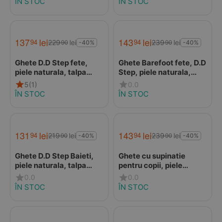
ÎN STOC
ÎN STOC
137
lei
143
lei
94
94
229
lei
239
lei
90
90
-40%
-40%
Ghete D.D Step fete,
Ghete Barefoot fete, D.D
piele naturala, talpa
Step, piele naturala,
flexibila, imblanite,
captuseala din blana,
5
(1)
0.0
bleumarin cu flori si
albastru sidef, curcubeu
ÎN STOC
ÎN STOC
albinute
131
lei
143
lei
94
94
219
lei
239
lei
90
90
-40%
-40%
Ghete D.D Step Baieti,
Ghete cu supinatie
piele naturala, talpa
pentru copii, piele
flexibila, captuseala
naturala, talpa ferma,
0.0
0.0
textila, gri, masinuta
captuseala blana
ÎN STOC
ÎN STOC
ecologica, gri, Ponte20