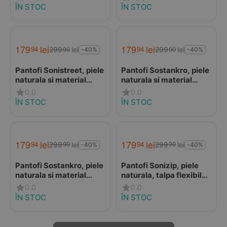
Bubu, bleumarin
ÎN STOC
ÎN STOC
179
lei
179
lei
94
94
299
lei
299
lei
90
90
-40%
-40%
Pantofi Sonistreet, piele
Pantofi Sostankro, piele
naturala si material
naturala si material
textil, talpa flexibila,
textil, talpa flexibila, roz
0.0
0.0
khaki verde, Kickers
deschis, Kickers
ÎN STOC
ÎN STOC
179
lei
179
lei
94
94
299
lei
299
lei
90
90
-40%
-40%
Pantofi Sostankro, piele
Pantofi Sonizip, piele
naturala si material
naturala, talpa flexibila,
textil, talpa flexibila,
bej, Kickers
0.0
0.0
bleumarin, Kickers
ÎN STOC
ÎN STOC