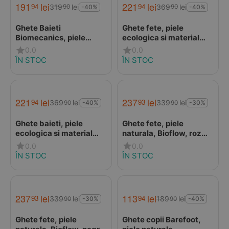
191
lei
221
lei
94
94
319
lei
369
lei
90
90
-40%
-40%
Ghete Baieti
Ghete fete, piele
Biomecanics, piele
ecologica si material
naturala, primii pași,
impermeabil,
0.0
0.0
captuseala lana
Bioevolution Xtrem, roz,
ÎN STOC
ÎN STOC
naturala, BioGateo,
Biomecanics
culoare bleumarin, rosu
221
lei
237
lei
94
93
369
lei
339
lei
90
90
-40%
-30%
Ghete baieti, piele
Ghete fete, piele
ecologica si material
naturala, Bioflow, roz
impermeabil,
deschis, Biomecanics
0.0
0.0
Bioevolution Xtrem,
ÎN STOC
ÎN STOC
negru, Biomecanics
237
lei
113
lei
93
94
339
lei
189
lei
90
90
-30%
-40%
Ghete fete, piele
Ghete copii Barefoot,