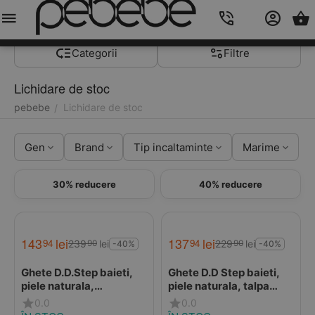
Meniu
Caută
Cos
Account
Contacts
Categorii
Filtre
Lichidare de stoc
pebebe
Lichidare de stoc
/
Gen
Brand
Tip incaltaminte
Marime
30% reducere
40% reducere
143
lei
137
lei
94
94
239
lei
229
lei
90
90
-40%
-40%
Ghete D.D.Step baieti,
Ghete D.D Step baieti,
piele naturala,
piele naturala, talpa
imblanite, khaki,
flexibila, imblanite,
0.0
0.0
dinozaur
maro cu avioane