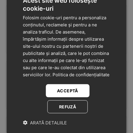
Acest site web folosește
cookie-uri
146
lei
143
lei
94
94
244
lei
239
lei
90
90
-40%
-40%
Folosim cookie-uri pentru a personaliza
conținutul, reclamele și pentru a ne
Ghete barefoot fete,
Ghete baieti barefoot,
analiza traficul. De asemenea,
piele naturala,
piele naturala,
împărtășim informații despre utilizarea
captuseala, bleumarin ,
captusite, verde
0.0
0.0
fairy stars, D.D.Step
smarald, dinozaur,
site-ului nostru cu partenerii noștri de
ÎN STOC
ÎN STOC
D.D.Step
publicitate și analiză, care le pot combina
cu alte informații pe care le-ați furnizat
sau pe care le-au colectat din utilizarea
107
lei
149
lei
94
94
179
lei
249
lei
90
90
-40%
-40%
serviciilor lor.
Politica de confidențialitate
Cizme din piele pentru
Ghete copii, rezistente
copii, talpa flexibila,
la apa, inchidere velcro,
ACCEPTĂ
imblanite, crem pictat
Baby Rock, gri, Garvalin
5
(2)
5
(1)
ÎN STOC
ÎN STOC
REFUZĂ
ARATĂ DETALIILE
149
lei
149
lei
94
94
249
lei
249
lei
90
90
-40%
-40%