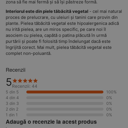
zona să fie mai fermă și să își păstreze formă.
Interiorul este din piele tăbăcită vegetal
- cel mai natural
proces de prelucrare, cu uleiuri și tanini care provin din
plante. Pielea tăbăcită vegetal este hipoalergenica adică
nu irită pielea, are un miros specific, pe care noi îl
asociem cu pielea, capătă o patina plăcută în urmă
purtării și poate fi folosită timp îndelungat dacă este
îngrijită corect. Mai mult, pielea tăbăcită vegetal este
complet non-poluantă.
Recenzii
5
Recenzii: 44
5 din 5
100%
4 din 4
0%
3 din 3
0%
2 din 2
0%
1 din 1
0%
Adaugă o recenzie la acest produs