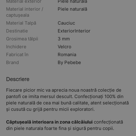
Material exterior
Piele naturală
Material interior /
Piele naturală
captușeala
Material Talpă
Cauciuc
Destinatie
Exterior
Interior
Grosimea tălpii
3 mm
Inchidere
Velcro
Fabricat în
Romania
Brand
By Pebebe
Descriere
Fiecare picior mic va aprecia noua noastră colecție de
pantofi ce imita mersul descult. Confecționați 100% din
piele naturală de cea mai bună calitate, atent selecționată
și cusută cu grijă pentru micii exploratori.
Căptușeală interioara in zona călcâiului
confecționată
din piele naturala foarte fina și sigură pentru copii.