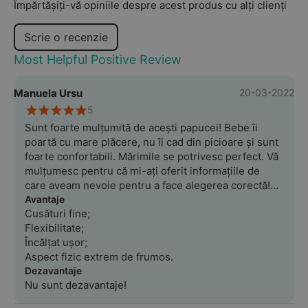
Împărtășiți-vă opiniile despre acest produs cu alți clienți
Scrie o recenzie
Most Helpful Positive Review
Manuela Ursu
20-03-2022
5
Sunt foarte mulțumită de acești papucei! Bebe îi
poartă cu mare plăcere, nu îi cad din picioare și sunt
foarte confortabili. Mărimile se potrivesc perfect. Vă
mulțumesc pentru că mi-ați oferit informațiile de
care aveam nevoie pentru a face alegerea corectă!
Vom reveni cu siguranță!
Avantaje
Cusături fine;
Flexibilitate;
Încălțat ușor;
Aspect fizic extrem de frumos.
Dezavantaje
Nu sunt dezavantaje!