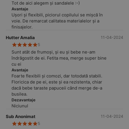
Tot de aici alegem și sandalele :-)
Avantaje
Ușori și flexibili, piciorul copilului se mișcă în
voie. De remarcat calitatea materialelor și a
finisajelor.
Hutter Amalia
11-04-2024
5
Sunt atât de frumoși, și eu și bebe ne-am
îndrăgostit de ei. Fetita mea, merge super bine
cu ei
Avantaje
Foarte flexibili și comozi, dar totodată stabili.
Floricica de pe ei, este și ea rezistenta, chiar
dacă bebe taraste papuceii când merge de-a
busilea.
Dezavantaje
Niciunul
Sub Anonimat
11-04-2024
5