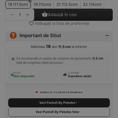
18 (11.5cm)
19 (12cm)
21 (13.5cm)
22 (14cm)
+
−
Adaugă în coș
Adăugați la lista de preferințe
Important de Stiut
18
Mărimea
are
11,5 cm
la interior
Se recomandă un spațiu de creștere de aproximativ
0,5 cm
față de lungimea tălpii piciorului.
STOC
LIVRARE
Stoc disponibil
Expediem astăzi
FABRICAT CU DRAG ÎN ROMÂNIA
Vezi Pantofi By Pebebe
Vezi Pantofi By Pebebe fete