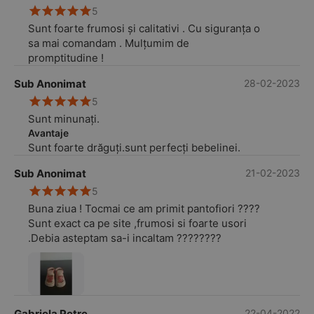
5
Sunt foarte frumosi și calitativi . Cu siguranța o
sa mai comandam . Mulțumim de
promptitudine !
Sub Anonimat
28-02-2023
5
Sunt minunați.
Avantaje
Sunt foarte drăguți.sunt perfecți bebelinei.
Sub Anonimat
21-02-2023
5
Buna ziua ! Tocmai ce am primit pantofiori ????
Sunt exact ca pe site ,frumosi si foarte usori
.Debia asteptam sa-i incaltam ????????
Gabriela Petre
22-04-2022