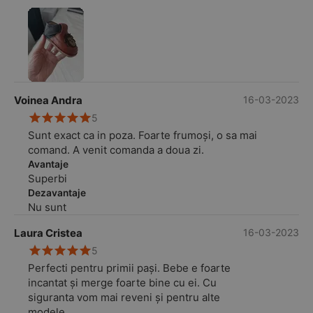
comanda, procesarea comenzii, livrare si nu in
ultimul rand calitatea produsului. ❤️
Voinea Andra
16-03-2023
5
Sunt exact ca in poza. Foarte frumoși, o sa mai
comand. A venit comanda a doua zi.
Avantaje
Superbi
Dezavantaje
Nu sunt
Laura Cristea
16-03-2023
5
Perfecti pentru primii pași. Bebe e foarte
incantat și merge foarte bine cu ei. Cu
siguranta vom mai reveni și pentru alte
modele.