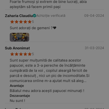
Foarte frumoși și extrem de bine lucrați, abia
așteptăm să facem primii pași
Zaharia Claudiu
09-04-2024
Achiziție verificată
5
Sunt adorați de gemeni ?‍❤️‍
Sub Anonimat
31-03-2024
5
Sunt super mulțumită de calitatea acestor
papucei, este a 3-a pereche de încălțăminte
cumpărată de la voi , copilul aleargă fericit de
parcă e desculț , nici un pic de incomoditate.Si
comunicarea online m-a ajutat mult să aleg
mărimea potrivită, piciorușul copilului
Avantaje
Băiatul meu adora acești papucei minunați !
măsurând 13 cm, am ales m. 21 (13,5 cm ) și
sunt perfecți, mulțumesc!
Dezavantaje
Nu sunt !
Cred că la vară iar apelez la voi .......