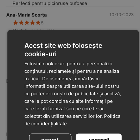
Perfecti pentru piciorușe pufoase
Ana-Maria Scorța
10-10-2023
5
Calitate deosebita!
Avantaje
Foarte mulțumită sunt! Bebe e extrem de
Acest site web folosește
încântat, ca nu mai vrea sa încalțe alt tip de
cookie-uri
încălțăminte... Avem 3 perechi deja cu care am
făcut sezonul de vară și chiar acum ma apuc sa
Folosim cookie-uri pentru a personaliza
fac stocul pentru iarna. Multumim pentru
conținutul, reclamele și pentru a ne analiza
produsele de calitate! ????
traficul. De asemenea, împărtășim
Bucea Ana Maria
22-09-2023
informații despre utilizarea site-ului nostru
5
cu partenerii noștri de publicitate și analiză,
Recomand pentru primi pași ai celor mici dar și
care le pot combina cu alte informații pe
ai celor mai mărișori.
care le-ați furnizat sau pe care le-au
Avantaje
colectat din utilizarea serviciilor lor.
Politica
Talpa antiderapanta, moale
Papucii foarte usori
de confidențialitate
Iulia Avram
13-09-2023