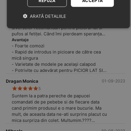
REFUZĂ
ACCEPTĂ
5
Avem o varietate de modele pe acest calapod
de când cea mică a început sa își dorească sa
ARATĂ DETALIILE
meargă. Am făcut multe returi in urma
diverselor recomandări pentru piciorul lat si
pufos al fetiței. Când îmi pierdeam speranța
am găsit acest site si am comandat 2 modele,
Avantaje
- Foarte comozi
gândindu-mă poate avem noroc sa fie ok
- Rapid de introdus in picioare de către cea
măcar un model. Surpriza! Amândouă
mică singura
modelele ii veneau mănușa!
- Varietate de modele pe același calapod
De atunci avem garderoba plină de sandale si
- Potrivite cu adevărat pentru PICIOR LAT SI
pantofiori ca aceștia si suntem atâta noi ca
PUFOS
părinți, cât si cea mică, super incantați!
Dragan Monica
01-09-2023
Fetița merge la creșă acum si se încalță cu
5
maxima ușurintă cu ei.
Suntem la a patra pereche de papucei
comandati de pe pebebe si de fiecare data
cand primim produsul e o mare bucurie. Ma
mult, de aceasta data ne-ati surprins placut cu
mica surpriza din colet. Multumim.????
Si acest model e deosebit, foarte comod si are
30-08-2023