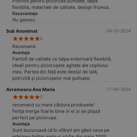
Potriviti pentru picioruse pufoase, talpa
flexibila, materiale de calitate, design frumos.
Dezavantaje
Nu gasesc.
Sub Anonimat
04-10-2024
5
Recomand.
Avantaje
Pantofi de calitate cu talpa exterioară flexibilă,
ideali pentru piciorușele agitate ale copilului
meu. Partea din față este destul de lată,
potrivită și piciorușelor mai pufoase.
Avramescu Ana Maria
17-09-2024
5
recomand cu mare căldura produsele!
Fetița merge foarte bine in ei și se pliază
perfect pe piciorușe.
Avantaje
Sunt bucuroasă că în sfârșit am găsit ceva pe
mărimea fetiței mele și să fie din piele 100%.