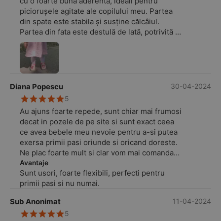
cu o foarte bună aderenta, ideali pentru
piciorușele agitate ale copilului meu. Partea
din spate este stabila și susține călcâiul.
Partea din fata este destulă de lată, potrivită și
piciorușelor mai pufoase.
Diana Popescu
30-04-2024
5
Au ajuns foarte repede, sunt chiar mai frumosi
decat in pozele de pe site si sunt exact ceea
ce avea bebele meu nevoie pentru a-si putea
exersa primii pasi oriunde si oricand doreste.
Ne plac foarte mult si clar vom mai comanda
de aici tot felul de alte modele pentru viitor.
Avantaje
Sunt usori, foarte flexibili, perfecti pentru
primii pasi si nu numai.
Sub Anonimat
11-04-2024
5