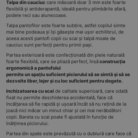
Talpa din cauciuc
care măsoară doar 3 mm este foarte
flexibilă și antiderapantă, ideală pentru plimbările afară,
podele reci sau alunecoase.
Talpa pantofilor este foarte subțire, astfel copilul simte
mai bine podeaua și își găsește mai ușor echilibrul, de
aceea acesti pantofi copii cu scai și talpă moale de
cauciuc sunt perfecți pentru primii pași.
Partea exterioară este confecționată din piele naturală
foarte flexibilă, care se pliază perfect, însă
construcția
ergonomică a pantofului
permite un spațiu suficient piciorului să se simtă și să se
dezvolte liber, lejer și cu loc suficient pentru degete.
Inchizatoarea cu scai
de calitate superioară, care odată
fixat nu permite deschiderea accidentală, face că
încălțarea să fie rapidă și ușoară încât să nu rețină de la
joacă nici măcar un minut chiar și cei mai nerăbdători
copii. Bareta cu scai poate fi ajustată în funcție de
înălțimea piciorului.
Partea din spate este prevăzută cu o dublură care face că