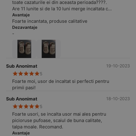
toate cazaturile ei din aceasta perioada????.
Are 11 lunite si de la 10 luni merge incaltata cu
pantofiorii comandati de aici. O sa revenim cu
Avantaje
Foarte incantata, produse calitative
siguranta
Dezavantaje
-
Sub Anonimat
19-10-2023
5
Foarte moi, usor de incaltat si perfecti pentru
primii pasi!
Sub Anonimat
18-10-2023
5
Foarte usori, se incalta usor mai ales pentru
picioruse pufoase, scaiul de buna calitate,
talpa moale. Recomand.
Avantaje