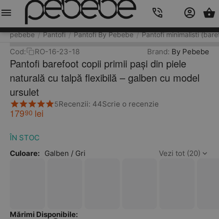
Meniu
Caută
Cos
Account
Contacts
pebebe
Pantofi
Pantofi By Pebebe
Pantofi minimalisti (bare
/
/
/
Cod:
RO-16-23-18
Brand:
By Pebebe
Pantofi barefoot copii primii pași din piele
naturală cu talpă flexibilă – galben cu model
ursulet
Recenzii: 44
Scrie o recenzie
5
179
lei
90
ÎN STOC
Culoare:
Galben / Gri
Vezi tot (20)
Mărimi Disponibile: