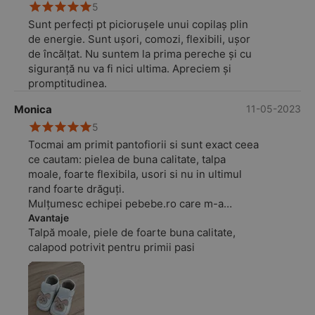
5
Sunt perfecți pt piciorușele unui copilaș plin
de energie. Sunt ușori, comozi, flexibili, ușor
de încălțat. Nu suntem la prima pereche și cu
siguranță nu va fi nici ultima. Apreciem și
promptitudinea.
Monica
11-05-2023
5
Tocmai am primit pantofiorii si sunt exact ceea
ce cautam: pielea de buna calitate, talpa
moale, foarte flexibila, usori si nu in ultimul
rand foarte drăguți.
Mulțumesc echipei pebebe.ro care m-a
consiliat si m-a ajutat sa aleg pantofiorii
Avantaje
Talpă moale, piele de foarte buna calitate,
potriviti.
calapod potrivit pentru primii pasi