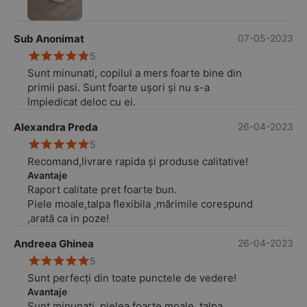
Sub Anonimat
07-05-2023
5
Sunt minunati, copilul a mers foarte bine din
primii pasi. Sunt foarte ușori și nu s-a
împiedicat deloc cu ei.
Alexandra Preda
26-04-2023
5
Recomand,livrare rapida și produse calitative!
Avantaje
Raport calitate pret foarte bun.
Piele moale,talpa flexibila ,mărimile corespund
,arată ca in poze!
Andreea Ghinea
26-04-2023
5
Sunt perfecți din toate punctele de vedere!
Avantaje
Sunt minunați, pielea foarte moale, talpa