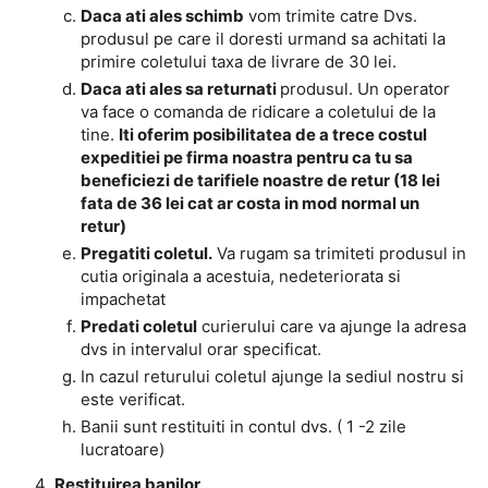
Daca ati ales schimb
vom trimite catre Dvs.
produsul pe care il doresti urmand sa achitati la
primire coletului taxa de livrare de 30 lei.
Daca ati ales sa returnati
produsul. Un operator
va face o comanda de ridicare a coletului de la
tine.
Iti oferim posibilitatea de a trece costul
expeditiei pe firma noastra pentru ca tu sa
beneficiezi de tarifiele noastre de retur (18 lei
fata de 36 lei cat ar costa in mod normal un
retur)
Pregatiti coletul.
Va rugam sa trimiteti produsul in
cutia originala a acestuia, nedeteriorata si
impachetat
Predati coletul
curierului care va ajunge la adresa
dvs in intervalul orar specificat.
In cazul returului coletul ajunge la sediul nostru si
este verificat.
Banii sunt restituiti in contul dvs. ( 1 -2 zile
lucratoare)
Restituirea banilor