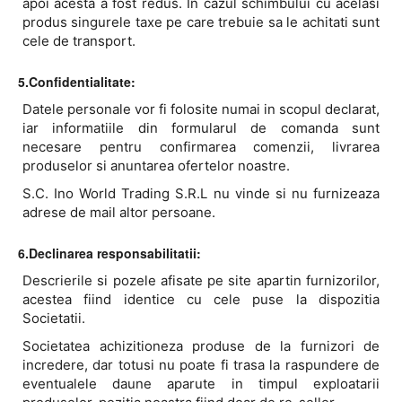
apoi acesta a fost redus. In cazul schimbului cu acelasi
produs singurele taxe pe care trebuie sa le achitati sunt
cele de transport.
5.Confidentialitate:
Datele personale vor fi folosite numai in scopul declarat,
iar informatiile din formularul de comanda sunt
necesare pentru confirmarea comenzii, livrarea
produselor si anuntarea ofertelor noastre.
S.C. Ino World Trading S.R.L nu vinde si nu furnizeaza
adrese de mail altor persoane.
6.Declinarea responsabilitatii:
Descrierile si pozele afisate pe site apartin furnizorilor,
acestea fiind identice cu cele puse la dispozitia
Societatii.
Societatea achizitioneza produse de la furnizori de
incredere, dar totusi nu poate fi trasa la raspundere de
eventualele daune aparute in timpul exploatarii