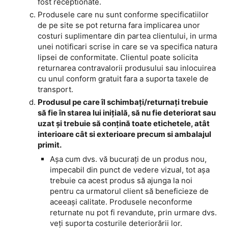
fost receptionate.
Produsele care nu sunt conforme specificatiilor
de pe site se pot returna fara implicarea unor
costuri suplimentare din partea clientului, in urma
unei notificari scrise in care se va specifica natura
lipsei de conformitate. Clientul poate solicita
returnarea contravalorii produsului sau inlocuirea
cu unul conform gratuit fara a suporta taxele de
transport.
Produsul pe care îl schimbaţi/returnaţi trebuie
să fie în starea lui iniţială, să nu fie deteriorat sau
uzat şi trebuie să conțină toate etichetele, atât
interioare cât si exterioare precum si ambalajul
primit.
Așa cum dvs. vă bucurați de un produs nou,
impecabil din punct de vedere vizual, tot așa
trebuie ca acest produs să ajunga la noi
pentru ca urmatorul client să beneficieze de
aceeași calitate. Produsele neconforme
returnate nu pot fi revandute, prin urmare dvs.
veți suporta costurile deteriorării lor.