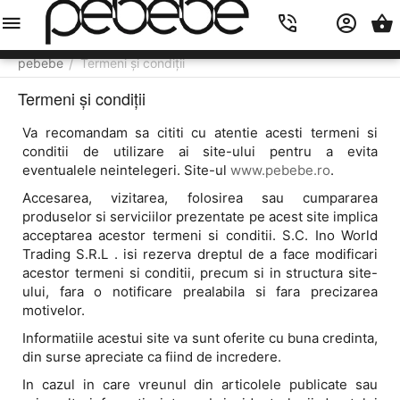
Meniu
Caută
Cos
Account
Contacts
pebebe
Termeni și condiții
/
Termeni și condiții
Va recomandam sa cititi cu atentie acesti termeni si
conditii de utilizare ai site-ului pentru a evita
eventualele neintelegeri. Site-ul
www.pebebe.ro
.
Accesarea, vizitarea, folosirea sau cumpararea
produselor si serviciilor prezentate pe acest site implica
acceptarea acestor termeni si conditii. S.C. Ino World
Trading S.R.L . isi rezerva dreptul de a face modificari
acestor termeni si conditii, precum si in structura site-
ului, fara o notificare prealabila si fara precizarea
motivelor.
Informatiile acestui site va sunt oferite cu buna credinta,
din surse apreciate ca fiind de incredere.
In cazul in care vreunul din articolele publicate sau