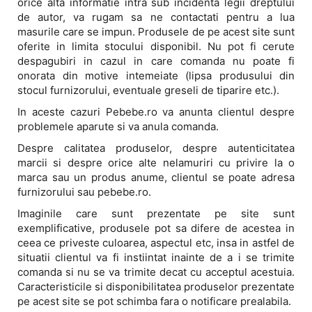
orice alta informatie intra sub incidenta legii dreptului
de autor, va rugam sa ne contactati pentru a lua
masurile care se impun. Produsele de pe acest site sunt
oferite in limita stocului disponibil. Nu pot fi cerute
despagubiri in cazul in care comanda nu poate fi
onorata din motive intemeiate (lipsa produsului din
stocul furnizorului, eventuale greseli de tiparire etc.).
In aceste cazuri Pebebe.ro va anunta clientul despre
problemele aparute si va anula comanda.
Despre calitatea produselor, despre autenticitatea
marcii si despre orice alte nelamuriri cu privire la o
marca sau un produs anume, clientul se poate adresa
furnizorului sau pebebe.ro.
Imaginile care sunt prezentate pe site sunt
exemplificative, produsele pot sa difere de acestea in
ceea ce priveste culoarea, aspectul etc, insa in astfel de
situatii clientul va fi instiintat inainte de a i se trimite
comanda si nu se va trimite decat cu acceptul acestuia.
Caracteristicile si disponibilitatea produselor prezentate
pe acest site se pot schimba fara o notificare prealabila.