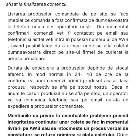
afisat la finalizarea comenzii.
Livrarea produselor comandate de pe site se face
imediat ce comanda a fost confirmata de dumneavoastra
la telefon unuia din operatorii nostri. Din momentul
confirmarii comenzii veti fi contactat pe email sau
telefonic si astfel veti intra in posesia numarului de AWB
, avand posibilitatea da a urmari unde se afla coletul
dumneavoastra direct pe site-ul firmei de curierat la
adresa urmatoare
Durata de expediere a produselor depinde de stocul
aferent. In mod normal in 24- 48 de ore de la
confirmarea unei comenzi primiti produsul acasa daca
produsul respectiv se afla pe stocul nostru. Daca in
anumite cazuri produsul nu se afla pe stoc, un operator
va va comunica telefonic sau pe email durata de
expediere a produselor comandate.
Mentiunile cu privire la eventualele probleme privind
integritatea continutul unor colete se fac in momentul
livrarii pe AWB sau se intocmeste un proces verbal de
constatare, se refuza primirea si plata coletului.
Orice