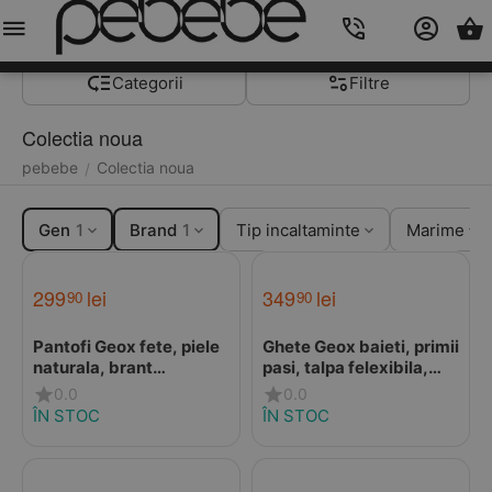
Meniu
Caută
Cos
Account
Contacts
Categorii
Filtre
Colectia noua
pebebe
Colectia noua
/
Gen
1
Brand
1
Tip incaltaminte
Marime
299
lei
349
lei
90
90
Pantofi Geox fete, piele
Ghete Geox baieti, primii
naturala, brant
pasi, talpa felexibila,
antibacterian, Geox
Macchia, bleumarin
0.0
0.0
Respira, Iupidoo, roz
ÎN STOC
ÎN STOC
prafuit