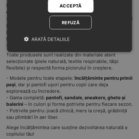
Descoperă colecția noastră nouă de
încălțăminte pentru
ACCEPTĂ
copii
, gândită pentru confortul, siguranța și dezvoltarea
sănătoasă a celor mici. Fie că ești în căutarea unor pantofi
REFUZĂ
pentru
primi pași
, sandale lejere pentru vară sau adidași
practici pentru grădiniță, aici găsești modele potrivite
pentru
băieți
și
fete
– de la bebeluși la copii activi de 3-5
ARATĂ DETALIILE
ani.
Toate produsele sunt realizate din materiale atent
selecționate (piele naturală, textile respirabile, tălpi
flexibile) și respectă forma piciorului în creștere.
- Modele pentru toate etapele:
încălțăminte pentru primii
pași
, dar și pantofi ușori pentru copii care deja
explorează cu încredere.
- Gama completă:
pantofi, sandale, sneakers, ghete și
balerini
– în culori și forme potrivite pentru fiecare sezon.
- Potrivite pentru: joacă zilnică, mers la creșă, grădiniță
sau plimbări în aer liber.
Alege încălțămintea care susține dezvoltarea naturală a
copilului tău!