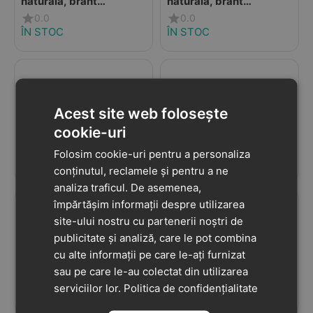
naturala, brant
naturala, brant
antibacterian, Flexyper
antibacterian, Flexyper
0.0
0.0
mini, bleumarin cu
mini, roz prafuit
ÎN STOC
ÎN STOC
roz/lila
239
lei
329
lei
90
90
Acest site web folosește
Pantofi Geox fete,
Ghete Geox copii, talpa
cookie-uri
Barefoot, piele naturala,
felexibila, Macchia,
Steppieup, roz inchis
maro
0.0
0.0
Folosim cookie-uri pentru a personaliza
ÎN STOC
ÎN STOC
conținutul, reclamele și pentru a ne
analiza traficul. De asemenea,
împărtășim informații despre utilizarea
309
lei
279
lei
90
90
site-ului nostru cu partenerii noștri de
publicitate și analiză, care le pot combina
Pantofi Geox Barefoot,
Pantofi Geox fete, piele
cu alte informații pe care le-ați furnizat
fete, brant
naturala, brant
sau pe care le-au colectat din utilizarea
antibacterian, Foot Run,
antibacterian, Geox
0.0
0.0
serviciilor lor.
Politica de confidențialitate
roz prafuit
Respira, Ciufciuf, bej,
ÎN STOC
ÎN STOC
roz