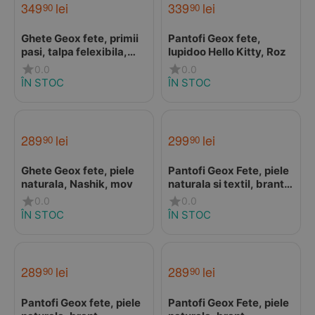
349
lei
339
lei
90
90
Ghete Geox fete, primii
Pantofi Geox fete,
pasi, talpa felexibila,
Iupidoo Hello Kitty, Roz
Macchia, roz
0.0
0.0
ÎN STOC
ÎN STOC
289
lei
299
lei
90
90
Ghete Geox fete, piele
Pantofi Geox Fete, piele
naturala, Nashik, mov
naturala si textil, brant
antibacterian, Geox
0.0
0.0
Respira, Iupidoo, Bej cu
ÎN STOC
ÎN STOC
roz
289
lei
289
lei
90
90
Pantofi Geox fete, piele
Pantofi Geox Fete, piele