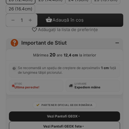
26 (16.4cm)
+
−
Adaugă în coș
Adăugați la lista de preferințe
Important de Stiut
20
Mărimea
are
12,4 cm
la interior
Se recomandă un spațiu de creștere de aproximativ
1 cm
față
de lungimea tălpii piciorului.
STOC
LIVRARE
Ultima pereche!
Expediem mâine
PARTENER OFICIAL GEOX ROMÂNIA
Vezi Pantofi GEOX
Vezi Pantofi GEOX fete