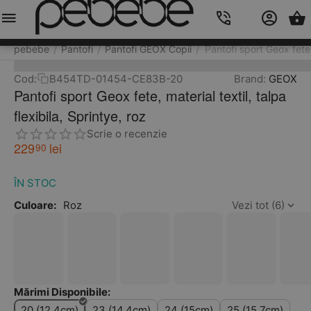
Meniu
Caută
Cos
Account
Contacts
pebebe
Pantofi
Pantofi GEOX Copii
Pantofi sport Geox fete, 
/
/
/
Cod:
B454TD-01454-CE83B-20
Brand:
GEOX
Pantofi sport Geox fete, material textil, talpa
flexibila, Sprintye, roz
Scrie o recenzie
229
lei
90
ÎN STOC
Culoare:
Roz
Vezi tot (6)
Mărimi Disponibile:
20 (12.4cm)
23 (14.4cm)
24 (15cm)
25 (15.7cm)