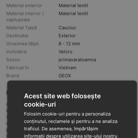
Material exterior
Material textil
Material interior /
Material textil
captușeala
Material Talpă
Cauciuc
Destinatie
Exterior
Grosimea tălpii
8 - 12 mm
Inchidere
Velcro
Sezon
primavara
toamna
Fabricat în
Vietnam
Brand
GEOX
Descriere
Acest site web folosește
cookie-uri
Adidași sport pentru bebeluși, cu un design respirabil și
amortizat, inspirați de pantofii de alergare. Această
Folosim cookie-uri pentru a personaliza
versiune
Sprintye
se remarcă prin energie și farmec
conținutul, reclamele și pentru a ne analiza
contemporan. Realizați din mesh și material cu aspect de
traficul. De asemenea, împărtășim
piele, au o structură ușoară și flexibilă, care oferă
informații despre utilizarea site-ului nostru
libertate de mișcare copiilor la joacă și alergare.