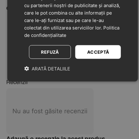
cu partenerii noștri de publicitate și analiză,
Caracteristici
care le pot combina cu alte informații pe
care le-ați furnizat sau pe care le-au
Efect excelent de amortizare, protejând piciorul și
colectat din utilizarea serviciilor lor.
Politica
reducând șocurile și vibrațiile
de confidențialitate
Se încalță rapid și ușor
Încălțăminte ușoară
REFUZĂ
ACCEPTĂ
Închidere cu o baretă cu scai și șireturi elastice
Branț detașabil
ARATĂ DETALIILE
Recenzii
Nu au fost găsite recenzii
Adaugă o recenzie la acest produs