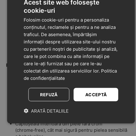
Acest site web folosește
Tălpă extrem de subțire, flexibilă și atent calibrată
cookie-uri
pentru a reda senzația naturală a mersului fără
Folosim cookie-uri pentru a personaliza
încălțăminte
conținutul, reclamele și pentru a ne analiza
Partea superioară confecționată din piele nappa
traficul. De asemenea, împărtășim
„buttery-soft” — moale și plăcută la atingere
informații despre utilizarea site-ului nostru
Talpă din cauciuc cu tehnologia Geox Respira™, care
oferă ventilație excelentă și previne acumularea
cu partenerii noștri de publicitate și analiză,
transpirației
care le pot combina cu alte informații pe
care le-ați furnizat sau pe care le-au
Funcționalitate și confort:
colectat din utilizarea serviciilor lor.
Politica
Gândiți în colaborare cu Asociația Italiană de
de confidențialitate
Podiatrie (AIP), pentru a se adapta nevoilor
piciorușelor în dezvoltare
REFUZĂ
ACCEPTĂ
Închidere cu velcro, ușor de ajustat și rapidă — ideală
pentru părinți grăbiți
Vârf întărit pentru protecție suplimentară împotriva
ARATĂ DETALIILE
loviturilor
Căptușeală interioară din piele fără crom
(chrome‑free), cât mai sigură pentru pielea sensibilă