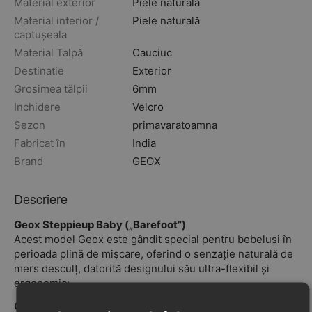
Material exterior
Piele naturală
Material interior /
Piele naturală
captușeala
Material Talpă
Cauciuc
Destinatie
Exterior
Grosimea tălpii
6mm
Inchidere
Velcro
Sezon
primavara
toamna
Fabricat în
India
Brand
GEOX
Descriere
Geox Steppieup Baby („Barefoot”)
Acest model Geox este gândit special pentru bebeluși în
perioada plină de mișcare, oferind o senzație naturală de
mers desculț, datorită designului său ultra-flexibil și
ergonomic:
Caracteristici principale: