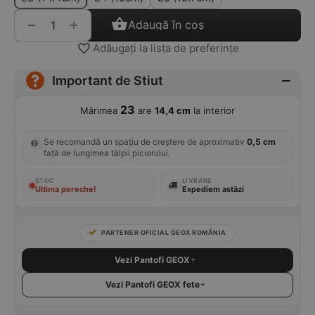
+
−
Adaugă în coș
Adăugați la lista de preferințe
Important de Stiut
23
Mărimea
are
14,4 cm
la interior
Se recomandă un spațiu de creștere de aproximativ
0,5 cm
față de lungimea tălpii piciorului.
STOC
LIVRARE
Ultima pereche!
Expediem astăzi
PARTENER OFICIAL GEOX ROMÂNIA
Vezi Pantofi GEOX
Vezi Pantofi GEOX fete