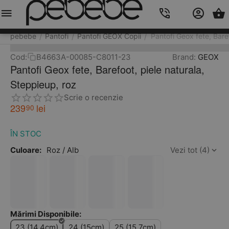
Meniu
Caută
Cos
Account
Contacts
pebebe
Pantofi
Pantofi GEOX Copii
Pantofi Geox fete, Bare
/
/
/
Cod:
B4663A-00085-C8011-23
Brand:
GEOX
Pantofi Geox fete, Barefoot, piele naturala,
Steppieup, roz
Scrie o recenzie
239
lei
90
ÎN STOC
Culoare:
Roz / Alb
Vezi tot (4)
Mărimi Disponibile:
23 (14.4cm)
24 (15cm)
25 (15.7cm)