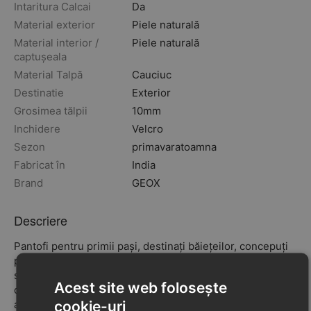
Intaritura Calcai
Da
Material exterior
Piele naturală
Material interior /
Piele naturală
captușeala
Material Talpă
Cauciuc
Destinatie
Exterior
Grosimea tălpii
10mm
Inchidere
Velcro
Sezon
primavara
toamna
Fabricat în
India
Brand
GEOX
Descriere
Pantofi pentru primii pași, destinați băiețeilor, concepuți
pentru a se încălța ușor, a oferi o potrivire ajustabilă și un
sistem care îi ajută pe cei mici să stea mai stabili atunci
Acest site web folosește
când încep să descopere lumea. Această versiune în
cookie-uri
albastru navy are un exterior deosebit, realizat din