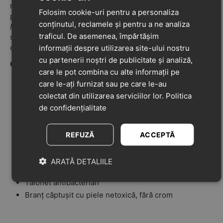
nubuck premium și piele nappa moale, oferind confort și
Folosim cookie-uri pentru a personaliza
permițând în același timp mișcarea naturală a piciorului.
conținutul, reclamele și pentru a ne analiza
Macchia
este alegerea ideală pentru a combina stilul cu
traficul. De asemenea, împărtășim
siguranța la fiecare pas al copilului, zi de zi, în perioada
de învățare a mersului.
informații despre utilizarea site-ului nostru
cu partenerii noștri de publicitate și analiză,
Caracteristici
care le pot combina cu alte informații pe
care le-ați furnizat sau pe care le-au
Pantofi dezvoltați în parteneriat cu Asociația Italiană a
colectat din utilizarea serviciilor lor.
Politica
Podiatrilor
de confidențialitate
Flexibilitate excelentă, garantată de talpa cu sistem
Flexy System
Se încalță rapid și ușor
REFUZĂ
ACCEPTĂ
Vârf întărit și susținere la gleznă
Închidere cu barete cu scai (riptape)
ARATĂ DETALIILE
Branț detașabil
Talonet antibacterian
Branț căptușit cu piele netoxică, fără crom