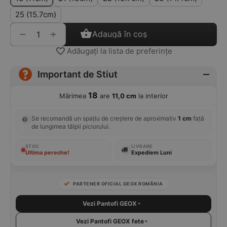
25 (15.7cm)
+
−
Adaugă în coș
Adăugați la lista de preferințe
Important de Stiut
18
Mărimea
are
11,0 cm
la interior
Se recomandă un spațiu de creștere de aproximativ
1 cm
față
de lungimea tălpii piciorului.
STOC
LIVRARE
Ultima pereche!
Expediem Luni
PARTENER OFICIAL GEOX ROMÂNIA
Vezi Pantofi GEOX
Vezi Pantofi GEOX fete