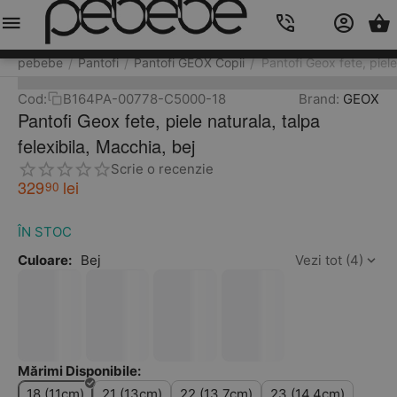
Meniu
Caută
Cos
Account
Contacts
pebebe
Pantofi
Pantofi GEOX Copii
Pantofi Geox fete, piele
/
/
/
Cod:
B164PA-00778-C5000-18
Brand:
GEOX
Pantofi Geox fete, piele naturala, talpa
felexibila, Macchia, bej
Scrie o recenzie
329
lei
90
ÎN STOC
Culoare:
Bej
Vezi tot (4)
Mărimi Disponibile:
18 (11cm)
21 (13cm)
22 (13.7cm)
23 (14.4cm)