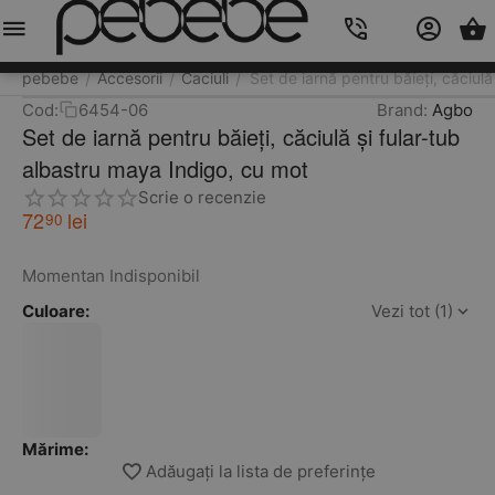
Meniu
Caută
Cos
Account
Contacts
pebebe
Accesorii
Caciuli
Set de iarnă pentru băieți, căciul
/
/
/
Cod:
6454-06
Brand:
Agbo
Set de iarnă pentru băieți, căciulă și fular-tub
albastru maya Indigo, cu mot
Scrie o recenzie
72
lei
90
Momentan Indisponibil
Culoare:
Vezi tot (1)
Mărime:
Adăugați la lista de preferințe