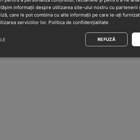
șim informații despre utilizarea site-ului nostru cu partenerii 
liză, care le pot combina cu alte informații pe care le-ați furniza
ilizarea serviciilor lor.
Politica de confidențialitate
REFUZĂ
ILE