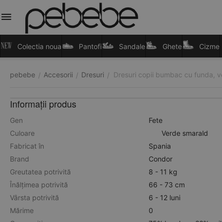
Colectia noua
Pantofi
Sandale
Ghete
Cizme
pebebe
Accesorii
Dresuri
Dresuri copii bumbac cu funda, 
/
/
/
Informații produs
Gen
Fete
Culoare
Verde smarald
Fabricat în
Spania
Brand
Condor
Greutatea potrivită
8 - 11 kg
Înălțimea potrivită
66 - 73 cm
Vârsta potrivită
6 - 12 luni
Mărime
0