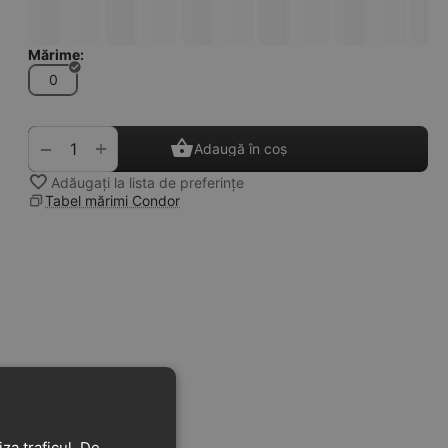
Mărime:
0
+
−
Adaugă în coș
Adăugați la lista de preferințe
Tabel mărimi Condor
za traficul. De