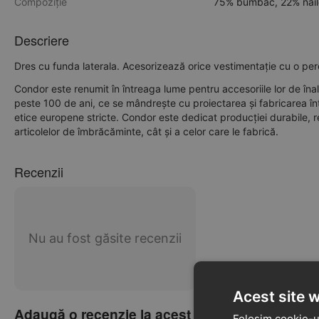
Compoziție
75% bumbac, 22% nail
Descriere
Dres cu funda laterala. Acesorizează orice vestimentație cu o pe
Condor este renumit în întreaga lume pentru accesoriile lor de îna
peste 100 de ani, ce se mândrește cu proiectarea și fabricarea în
etice europene stricte. Condor este dedicat producției durabile,
articolelor de îmbrăcăminte, cât și a celor care le fabrică.
Recenzii
Nu au fost găsite recenzii
Acest site 
Adaugă o recenzie la acest produs
Folosim cookie-ur