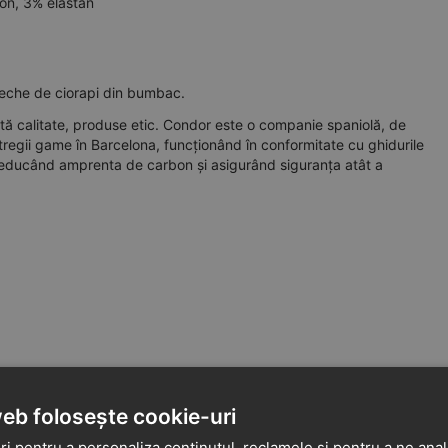
on, 3% elastan
reche de ciorapi din bumbac.
ltă calitate, produse etic. Condor este o companie spaniolă, de
tregii game în Barcelona, funcționând în conformitate cu ghidurile
 reducând amprenta de carbon și asigurând siguranța atât a
web folosește cookie-uri
i pentru a personaliza conținutul, reclamele și pentru a ne anali