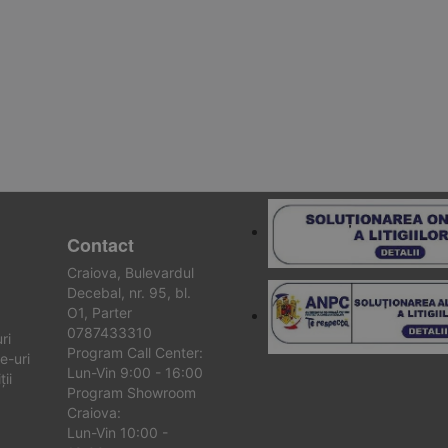
Contact
Craiova, Bulevardul
Decebal, nr. 95, bl.
O1, Parter
0787433310
ri
Program Call Center:
e-uri
Lun-Vin 9:00 - 16:00
ii
Program Showroom
Craiova:
Lun-Vin 10:00 -