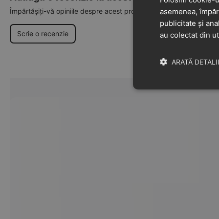
Împărtășiți-vă opiniile despre acest produs cu alți clienți
asemenea, împărtă
publicitate și ana
Scrie o recenzie
au colectat din ut
ARATĂ DETALI