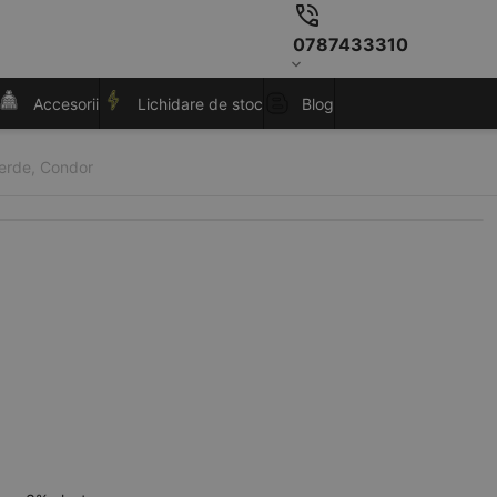
0787433310
Accesorii
Lichidare de stoc
Blog
verde, Condor