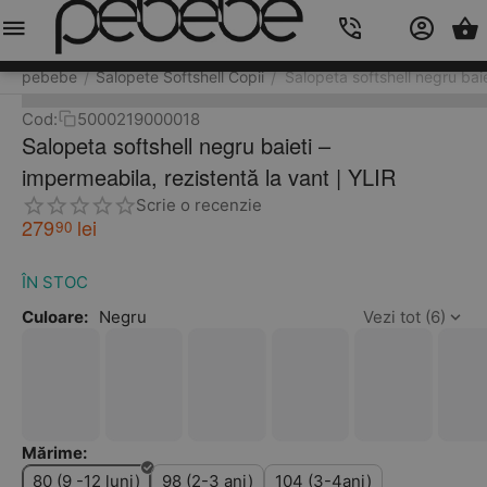
Meniu
Caută
Cos
Account
Contacts
pebebe
Salopete Softshell Copii
Salopeta softshell negru baie
/
/
Cod:
5000219000018
Salopeta softshell negru baieti –
impermeabila, rezistentă la vant | YLIR
Scrie o recenzie
279
lei
90
ÎN STOC
Culoare:
Negru
Vezi tot (6)
Mărime:
80 (9 -12 luni)
98 (2-3 ani)
104 (3-4ani)