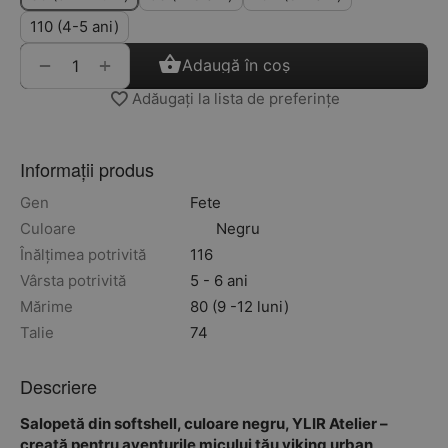
110 (4-5 ani)
+
−
Adaugă în coș
Adăugați la lista de preferințe
Informații produs
Gen
Fete
Culoare
Negru
Înălțimea potrivită
116
Vârsta potrivită
5 - 6 ani
Mărime
80 (9 -12 luni)
Talie
74
Descriere
Salopetă din softshell, culoare negru, YLIR Atelier –
creată pentru aventurile micului tău viking urban