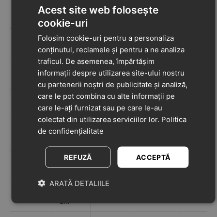
Vârstă
copil
(EU)
salopetă
piept
Acest site web folosește
(A)
(B)
cookie-uri
Folosim cookie-uri pentru a personaliza
9–12
80
80
67
74
luni
conținutul, reclamele și pentru a ne analiza
traficul. De asemenea, împărtășim
12–18
informații despre utilizarea site-ului nostru
86
86
73
76
luni
cu partenerii noștri de publicitate și analiză,
care le pot combina cu alte informații pe
18–24
92
92
80
78
care le-ați furnizat sau pe care le-au
luni
colectat din utilizarea serviciilor lor.
Politica
2–3
de confidențialitate
98
98
83
80
ani
REFUZĂ
ACCEPTĂ
3–4
104
104
89
82
ani
ARATĂ DETALIILE
4–5
110
110
95
84
ani