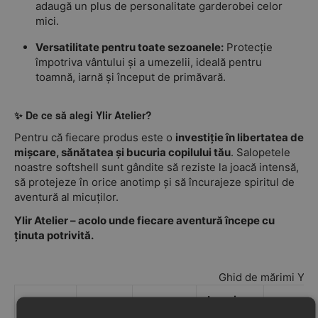
adaugă un plus de personalitate garderobei celor
mici.
Versatilitate pentru toate sezoanele:
Protecție
împotriva vântului și a umezelii, ideală pentru
toamnă, iarnă și început de primăvară.
✨ De ce să alegi Ylir Atelier?
Pentru că fiecare produs este o
investiție în libertatea de
mișcare, sănătatea și bucuria copilului tău
. Salopetele
noastre softshell sunt gândite să reziste la joacă intensă,
să protejeze în orice anotimp și să încurajeze spiritul de
aventură al micuților.
Ylir Atelier – acolo unde fiecare aventură începe cu
ținuta potrivită.
Ghid de mărimi YLIR
Lungime
Înălțime
Mărime
totală
Circumf