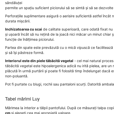
săndăluței
permite un spațiu suficient piciorului să se simtă și să se dezvolte l
Perforațiile suplimentare asigură o aerisire suficientă astfel încât 
durata mișcării.
Inchizatoarea cu scai
de calitate superioară, care odată fixat nu
și ușoară încât să nu rețină de la joacă nici măcar un minut chiar ș
funcție de înălțimea piciorului.
Partea din spate este prevăzută cu o mică vipuscă ce facilitează 
și să își păstreze formă.
Interiorul este din piele tăbăcită vegetal
- cel mai natural proces 
tăbăcită vegetal este hipoalergenica adică nu irită pielea, are un 
plăcută în urmă purtării și poate fi folosită timp îndelungat dacă e
non-poluantă.
Pot fi purtate cu blugi, rochii sau pantaloni scurți. Datorită ambalaj
Tabel mărimi Luy
Mărimea la interior a tălpii pantofului. După ce măsurați talpa copi
cm
și alegeți cea mai apropiată valoare.