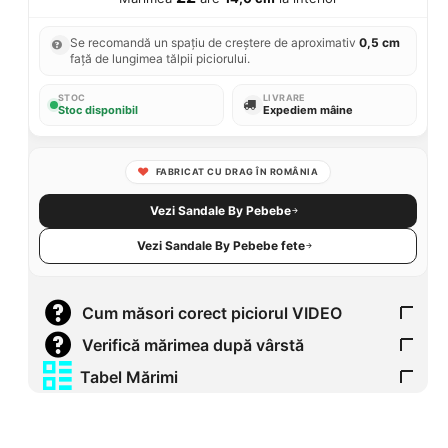
Se recomandă un spațiu de creștere de aproximativ
0,5 cm
față de lungimea tălpii piciorului.
STOC
LIVRARE
Stoc disponibil
Expediem mâine
FABRICAT CU DRAG ÎN ROMÂNIA
Vezi Sandale By Pebebe
Vezi Sandale By Pebebe fete
Cum măsori corect piciorul VIDEO
Verifică mărimea după vârstă
Tabel Mărimi