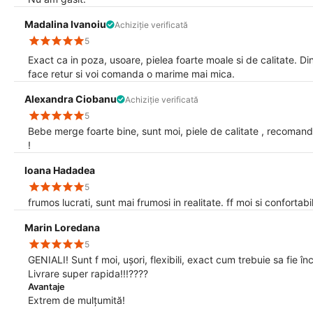
Madalina Ivanoiu
Achiziție verificată
5
Exact ca in poza, usoare, pielea foarte moale si de calitate.
face retur si voi comanda o marime mai mica.
Alexandra Ciobanu
Achiziție verificată
5
Bebe merge foarte bine, sunt moi, piele de calitate , recoma
!
Ioana Hadadea
5
frumos lucrati, sunt mai frumosi in realitate. ff moi si confortab
Marin Loredana
5
GENIALI! Sunt f moi, ușori, flexibili, exact cum trebuie sa fie
Livrare super rapida!!!????
Avantaje
Extrem de mulțumită!