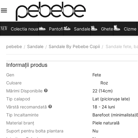
Colectia noua
Pantofi
Sandale
Ghete
Cizme
pebebe
Sandale
Sandale By Pebebe Copii
Sandale fete, bar
/
/
/
Informații produs
Gen
Fete
Culoare
Roz
Mărimi Disponibile
22 (14cm)
Tip calapod
Lat (piciorușe late)
Vârstă recomandată
18 - 24 luni
Tip Incaltaminte
Barefoot (minimalista)
Material branț
Piele naturală
Suport pentru bolta plantara
Nu