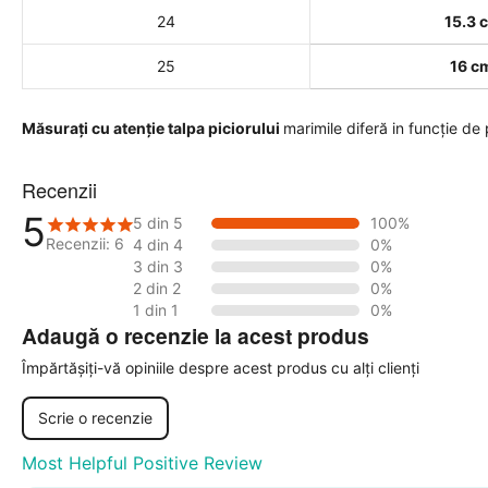
24
15.3 
25
16 c
Măsurați cu atenție talpa piciorului
marimile diferă in funcție de
Recenzii
5
5 din 5
100%
Recenzii: 6
4 din 4
0%
3 din 3
0%
2 din 2
0%
1 din 1
0%
Adaugă o recenzie la acest produs
Împărtășiți-vă opiniile despre acest produs cu alți clienți
Scrie o recenzie
Most Helpful Positive Review