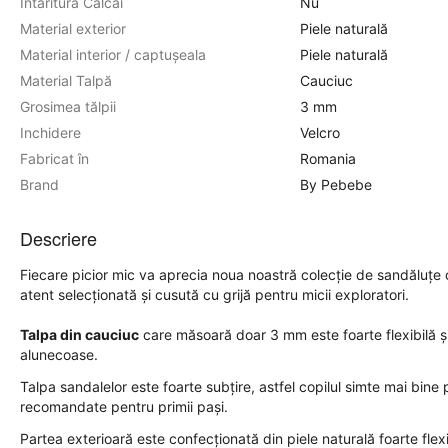
Intaritura Calcai
Nu
Material exterior
Piele naturală
Material interior / captușeala
Piele naturală
Material Talpă
Cauciuc
Grosimea tălpii
3 mm
Inchidere
Velcro
Fabricat în
Romania
Brand
By Pebebe
Descriere
Fiecare picior mic va aprecia noua noastră colecție de sandăluțe 
atent selecționată și cusută cu grijă pentru micii exploratori.
Talpa din cauciuc
care măsoară doar 3 mm este foarte flexibilă și
alunecoase.
Talpa sandalelor este foarte subțire, astfel copilul simte mai bine
recomandate pentru primii pași.
Partea exterioară este confecționată din piele naturală foarte flex