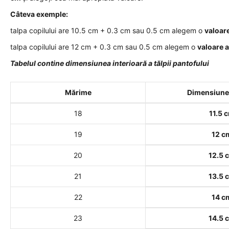
Câteva exemple:
talpa copilului are 10.5 cm + 0.3 cm sau 0.5 cm alegem o
valoar
talpa copilului are 12 cm + 0.3 cm sau 0.5 cm alegem o
valoare 
Tabelul contine dimensiunea interioară a tălpii pantofului
Mărime
Dimensiune 
18
11.5 
19
12 c
20
12.5 
21
13.5 
22
14 c
23
14.5 