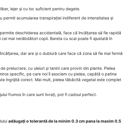
iber, lejer și cu loc suficient pentru degete.
nu permit acumularea transpirației indiferent de intensitatea și
 permite deschiderea accidentală, face că încălțarea să fie rapidă
i cei mai nerăbdători copii. Bareta cu scai poate fi ajustată în
încălțarea, dar are și o dublură care face că zona să fie mai fermă
de prelucrare, cu uleiuri și tanini care provin din plante. Pielea
miros specific, pe care noi îl asociem cu pielea, capătă o patina
ste îngrijită corect. Mai mult, pielea tăbăcită vegetal este complet
ului frumos în care sunt livrați, pot fi cadoul perfect.
lului
adăugați o tolerantă de la minim 0.3 cm pana la maxim 0.5