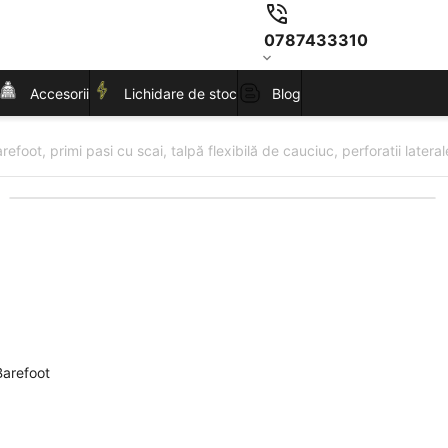
0787433310
Accesorii
Lichidare de stoc
Blog
efoot, primi pasi cu scai, talpă flexibilă de cauciuc, perforatii laterale
Barefoot