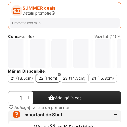
SUMMER deals
Detalii promotie
Promoția expiră în:
Culoare:
Roz
Vezi tot (11)
Mărimi Disponibile:
21 (13.5cm)
22 (14cm)
23 (14.5cm)
24 (15.3cm)
+
−
Adaugă în coș
Adăugați la lista de preferințe
Important de Stiut
22
Mărimea
are
14,0 cm
la interior