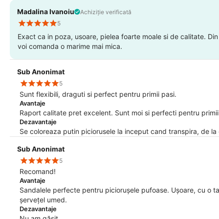
Madalina Ivanoiu
Achiziție verificată
5
Exact ca in poza, usoare, pielea foarte moale si de calitate. D
voi comanda o marime mai mica.
Sub Anonimat
5
Sunt flexibili, draguti si perfect pentru primii pasi.
Avantaje
Raport calitate pret excelent. Sunt moi si perfecti pentru primii
Dezavantaje
Se coloreaza putin piciorusele la inceput cand transpira, de la c
Sub Anonimat
5
Recomand!
Avantaje
Sandalele perfecte pentru piciorușele pufoase. Ușoare, cu o tal
șervețel umed.
Dezavantaje
Nu am găsit.