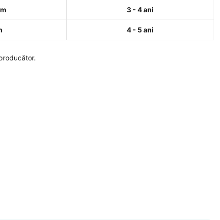
cm
3 - 4 ani
m
4 - 5 ani
 producător.