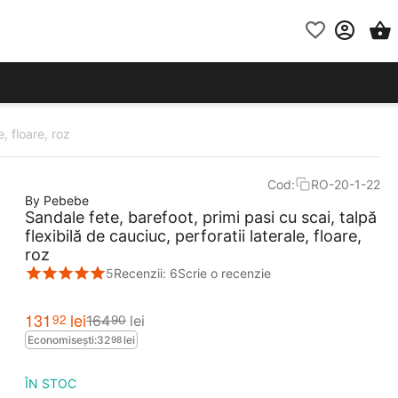
, floare, roz
Cod:
RO-20-1-22
By Pebebe
Sandale fete, barefoot, primi pasi cu scai, talpă
flexibilă de cauciuc, perforatii laterale, floare,
roz
5
Recenzii: 6
Scrie o recenzie
131
lei
92
164
lei
90
Economisești:
32
lei
98
ÎN STOC