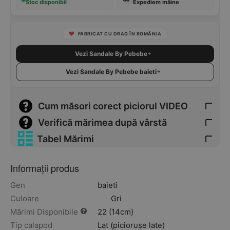
Stoc disponibil
Expediem mâine
FABRICAT CU DRAG ÎN ROMÂNIA
Vezi Sandale By Pebebe
Vezi Sandale By Pebebe baieti
Cum măsori corect piciorul VIDEO
Verifică mărimea după vârstă
Tabel Mărimi
Informații produs
Gen
baieti
Culoare
Gri
Mărimi Disponibile
22 (14cm)
Tip calapod
Lat (piciorușe late)