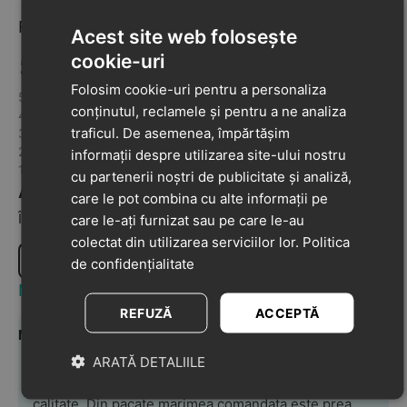
Recenzii
Acest site web folosește
5
cookie-uri
Recenzii: 6
Folosim cookie-uri pentru a personaliza
5 din 5
100%
conținutul, reclamele și pentru a ne analiza
4 din 4
0%
traficul. De asemenea, împărtășim
3 din 3
0%
2 din 2
0%
informații despre utilizarea site-ului nostru
1 din 1
0%
cu partenerii noștri de publicitate și analiză,
Adaugă o recenzie la acest produs
care le pot combina cu alte informații pe
Împărtășiți-vă opiniile despre acest produs cu alți clienți
care le-ați furnizat sau pe care le-au
colectat din utilizarea serviciilor lor.
Politica
Scrie o recenzie
de confidențialitate
Most Helpful Positive Review
REFUZĂ
ACCEPTĂ
Madalina Ivanoiu
17-08-2023
Achiziție verificată
5
ARATĂ DETALIILE
Exact ca in poza, usoare, pielea foarte moale si de
calitate. Din pacate marimea comandata este prea