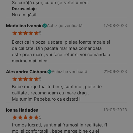
Se curăță ușor, cu un șervețel umed.
Dezavantaje
Nu am găsit.
Madalina Ivanoiu
17-08-2023
Achiziție verificată
5
Exact ca in poza, usoare, pielea foarte moale si
de calitate. Din pacate marimea comandata
este prea mare, voi face retur si voi comanda o
marime mai mica.
Alexandra Ciobanu
21-06-2023
Achiziție verificată
5
Bebe merge foarte bine, sunt moi, piele de
calitate , recomandam cu mare drag .
Multumim Pebebe.ro ca existati !
Ioana Hadadea
13-06-2023
5
frumos lucrati, sunt mai frumosi in realitate. ff
moi si confortabili. bebe merge bine cu ei