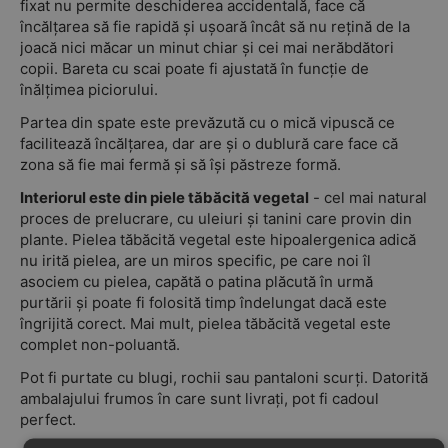
fixat nu permite deschiderea accidentală, face că
încălțarea să fie rapidă și ușoară încât să nu rețină de la
joacă nici măcar un minut chiar și cei mai nerăbdători
copii. Bareta cu scai poate fi ajustată în funcție de
înălțimea piciorului.
Partea din spate este prevăzută cu o mică vipuscă ce
facilitează încălțarea, dar are și o dublură care face că
zona să fie mai fermă și să își păstreze formă.
Interiorul este din piele tăbăcită vegetal
- cel mai natural
proces de prelucrare, cu uleiuri și tanini care provin din
plante. Pielea tăbăcită vegetal este hipoalergenica adică
nu irită pielea, are un miros specific, pe care noi îl
asociem cu pielea, capătă o patina plăcută în urmă
purtării și poate fi folosită timp îndelungat dacă este
îngrijită corect. Mai mult, pielea tăbăcită vegetal este
complet non-poluantă.
Pot fi purtate cu blugi, rochii sau pantaloni scurți. Datorită
ambalajului frumos în care sunt livrați, pot fi cadoul
perfect.