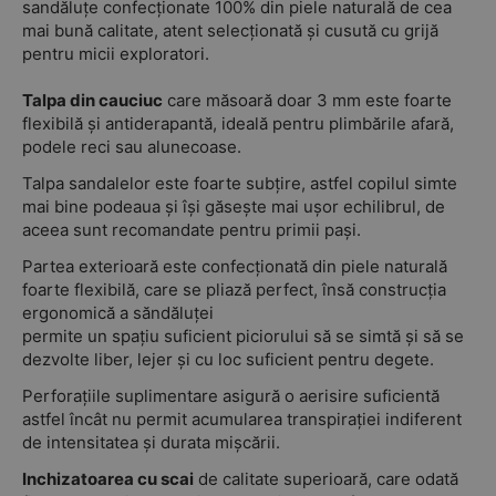
sandăluțe confecționate 100% din piele naturală de cea
mai bună calitate, atent selecționată și cusută cu grijă
pentru micii exploratori.
Talpa din cauciuc
care măsoară doar 3 mm este foarte
flexibilă și antiderapantă, ideală pentru plimbările afară,
podele reci sau alunecoase.
Talpa sandalelor este foarte subțire, astfel copilul simte
mai bine podeaua și își găsește mai ușor echilibrul, de
aceea sunt recomandate pentru primii pași.
Partea exterioară este confecționată din piele naturală
foarte flexibilă, care se pliază perfect, însă construcția
ergonomică a săndăluței
permite un spațiu suficient piciorului să se simtă și să se
dezvolte liber, lejer și cu loc suficient pentru degete.
Perforațiile suplimentare asigură o aerisire suficientă
astfel încât nu permit acumularea transpirației indiferent
de intensitatea și durata mișcării.
Inchizatoarea cu scai
de calitate superioară, care odată