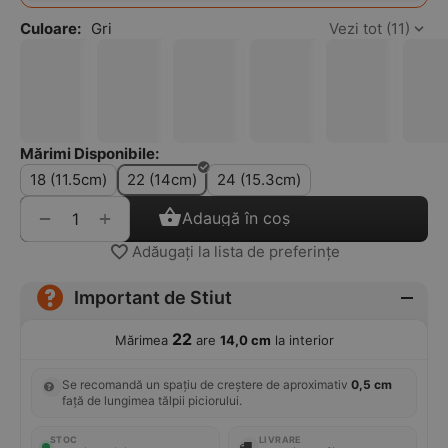
Culoare:
Gri
Vezi tot (11)
Mărimi Disponibile:
18 (11.5cm)
22 (14cm)
24 (15.3cm)
+
−
Adaugă în coș
Adăugați la lista de preferințe
Important de Stiut
22
Mărimea
are
14,0 cm
la interior
Se recomandă un spațiu de creștere de aproximativ
0,5 cm
față de lungimea tălpii piciorului.
STOC
LIVRARE