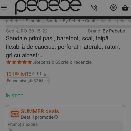
Meniu
Caută
Cos
Account
Contacts
pebebe
Sandale
Sandale By Pebebe Copii
Sandale primi pas
/
/
/
Cod:
RO-20-15-22
Brand:
By Pebebe
Sandale primi pasi, barefoot, scai, talpă
flexibilă de cauciuc, perforatii laterale, raton,
gri cu albastru
Recenzii: 6
Scrie o recenzie
5
131
lei
92
164
lei
90
Economisești:
32
lei
98
ÎN STOC
SUMMER deals
Detalii promotie
Promoția expiră
în: