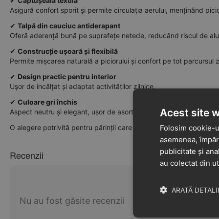
✔
Căptușeală textilă
Asigură confort sporit și permite circulația aerului, menținând pici
✔
Talpă din cauciuc antiderapant
Oferă aderență bună pe suprafețe netede, reducând riscul de al
✔
Construcție ușoară și flexibilă
Permite mișcarea naturală a piciorului și confort pe tot parcursul zi
✔
Design practic pentru interior
Ușor de încălțat și adaptat activităților zilnice.
✔
Culoare gri închis
Acest site 
Aspect neutru și elegant, ușor de asortat.
O alegere potrivită pentru părinții care caută pantofi de interior din
Folosim cookie-ur
asemenea, împărtă
publicitate și ana
Recenzii
au colectat din ut
ARATĂ DETALI
Nu au fost găsite recenzii