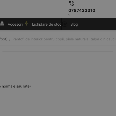
0787433310
Accesorii
Lichidare de stoc
Blog
foot)
Pantofi de interior pentru copii, piele naturala, talpa din cauc
/
e normale sau late)