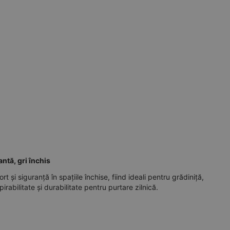
antă, gri închis
t și siguranță în spațiile închise, fiind ideali pentru grădiniță,
pirabilitate și durabilitate pentru purtare zilnică.