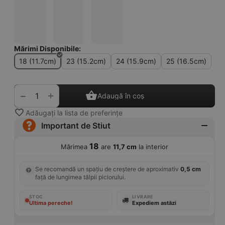
Mărimi Disponibile:
18 (11.7cm)
23 (15.2cm)
24 (15.9cm)
25 (16.5cm)
+
−
Adaugă în coș
Adăugați la lista de preferințe
Important de Stiut
18
Mărimea
are
11,7 cm
la interior
Se recomandă un spațiu de creștere de aproximativ
0,5 cm
față de lungimea tălpii piciorului.
STOC
LIVRARE
Ultima pereche!
Expediem astăzi