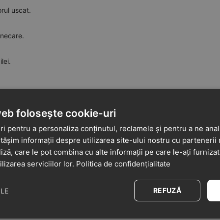
orul uscat.
unecare.
lei.
web folosește cookie-uri
 piele naturală, siguri și confortabili pentru copii.
i pentru a personaliza conținutul, reclamele și pentru a ne anali
șim informații despre utilizarea site-ului nostru cu partenerii 
liză, care le pot combina cu alte informații pe care le-ați furniza
ilizarea serviciilor lor.
Politica de confidențialitate
REFUZĂ
ILE