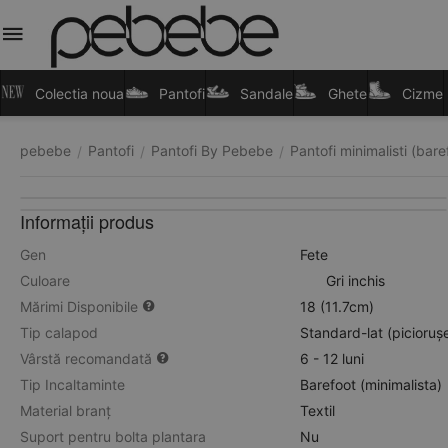
Colectia noua
Pantofi
Sandale
Ghete
Cizme
pebebe
Pantofi
Pantofi By Pebebe
Pantofi minimalisti (bare
/
/
/
Informații produs
Gen
Fete
Culoare
Gri inchis
Mărimi Disponibile
18 (11.7cm)
Tip calapod
Standard-lat (picioruș
Vârstă recomandată
6 - 12 luni
Tip Incaltaminte
Barefoot (minimalista)
Material branț
Textil
Suport pentru bolta plantara
Nu