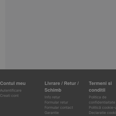
Contul meu
Livrare / Retur /
Termeni si
Schimb
conditii
Autentificare
Creati cont
Info retur
Politica de
Formular retur
confidentiaitate
Formular contact
Politică cookie-u
Garantie
Declaratie cooki