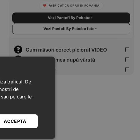
FABRICAT CU DRAG ÎN ROMÂNIA
Vezi Pantofi By Pebebe
Vezi Pantofi By Pebebe fete
Cum măsori corect piciorul VIDEO
Verifică mărimea după vârstă
Tabel Mărimi
za traficul. De
noștri de
t sau pe care le-
ACCEPTĂ