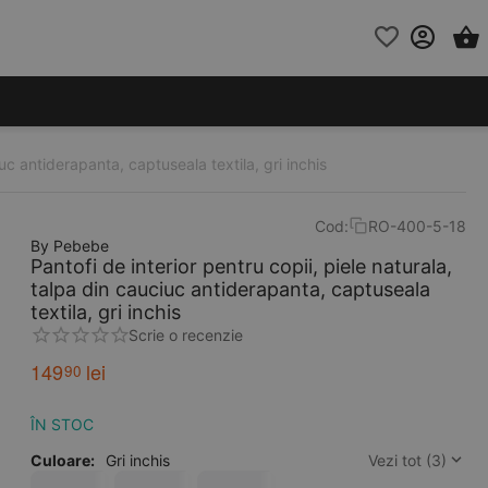
iuc antiderapanta, captuseala textila, gri inchis
Cod:
RO-400-5-18
By Pebebe
Pantofi de interior pentru copii, piele naturala,
talpa din cauciuc antiderapanta, captuseala
textila, gri inchis
Scrie o recenzie
149
lei
90
ÎN STOC
Culoare:
Gri inchis
Vezi tot (3)