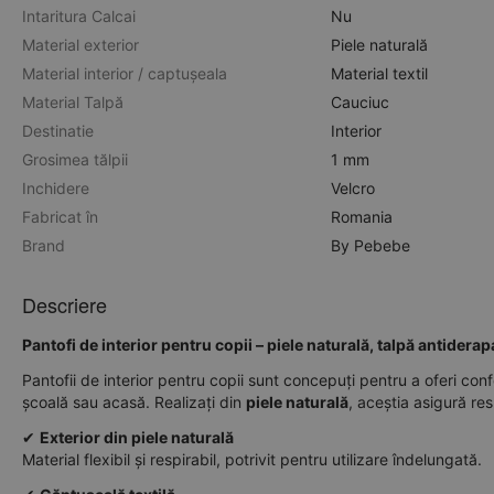
Intaritura Calcai
Nu
Material exterior
Piele naturală
Material interior / captușeala
Material textil
Material Talpă
Cauciuc
Destinatie
Interior
Grosimea tălpii
1 mm
Inchidere
Velcro
Fabricat în
Romania
Brand
By Pebebe
Descriere
Pantofi de interior pentru copii – piele naturală, talpă antiderap
Pantofii de interior pentru copii sunt concepuți pentru a oferi confor
școală sau acasă. Realizați din
piele naturală
, aceștia asigură res
✔
Exterior din piele naturală
Material flexibil și respirabil, potrivit pentru utilizare îndelungată.