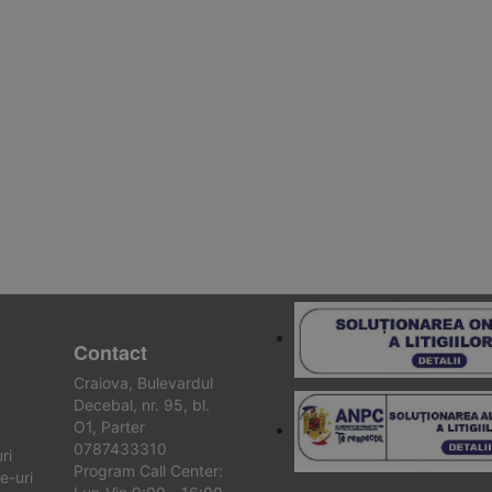
Contact
Craiova, Bulevardul
Decebal, nr. 95, bl.
O1, Parter
0787433310
ri
Program Call Center:
e-uri