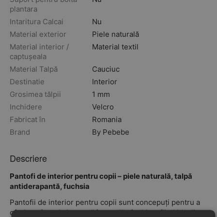
plantara
Intaritura Calcai
Nu
Material exterior
Piele naturală
Material interior /
Material textil
captușeala
Material Talpă
Cauciuc
Destinatie
Interior
Grosimea tălpii
1 mm
Inchidere
Velcro
Fabricat în
Romania
Brand
By Pebebe
Descriere
Pantofi de interior pentru copii – piele naturală, talpă
antiderapantă, fuchsia
Pantofii de interior pentru copii sunt concepuți pentru a
oferi confort și siguranță în spațiile închise, fiind ideali