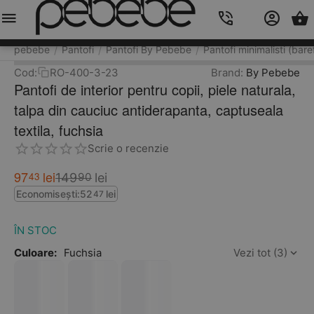
Meniu
Caută
Cos
Account
Contacts
pebebe
Pantofi
Pantofi By Pebebe
Pantofi minimalisti (bare
/
/
/
Cod:
RO-400-3-23
Brand:
By Pebebe
Pantofi de interior pentru copii, piele naturala,
talpa din cauciuc antiderapanta, captuseala
textila, fuchsia
Scrie o recenzie
97
lei
43
149
lei
90
Economisești:
52
lei
47
ÎN STOC
Culoare:
Fuchsia
Vezi tot (3)