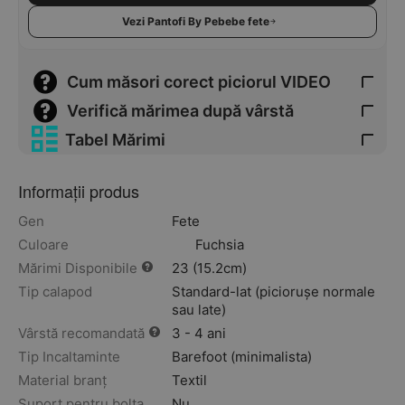
Vezi Pantofi By Pebebe fete
Cum măsori corect piciorul VIDEO
Verifică mărimea după vârstă
Tabel Mărimi
Informații produs
Gen
Fete
Culoare
Fuchsia
Mărimi Disponibile
23 (15.2cm)
Tip calapod
Standard-lat (piciorușe normale
sau late)
Vârstă recomandată
3 - 4 ani
Tip Incaltaminte
Barefoot (minimalista)
Material branț
Textil
Suport pentru bolta
Nu