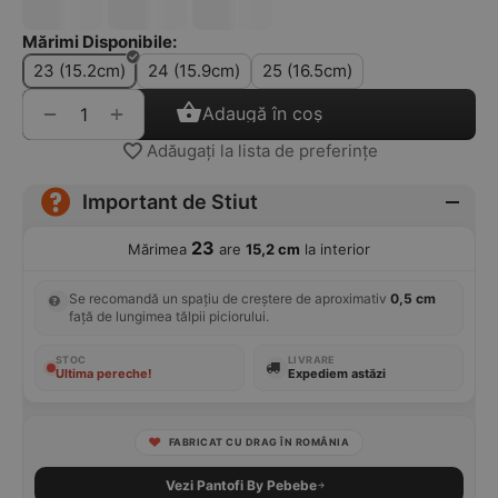
Mărimi Disponibile:
23 (15.2cm)
24 (15.9cm)
25 (16.5cm)
+
−
Adaugă în coș
Adăugați la lista de preferințe
Important de Stiut
23
Mărimea
are
15,2 cm
la interior
Se recomandă un spațiu de creștere de aproximativ
0,5 cm
față de lungimea tălpii piciorului.
STOC
LIVRARE
Ultima pereche!
Expediem astăzi
FABRICAT CU DRAG ÎN ROMÂNIA
Vezi Pantofi By Pebebe