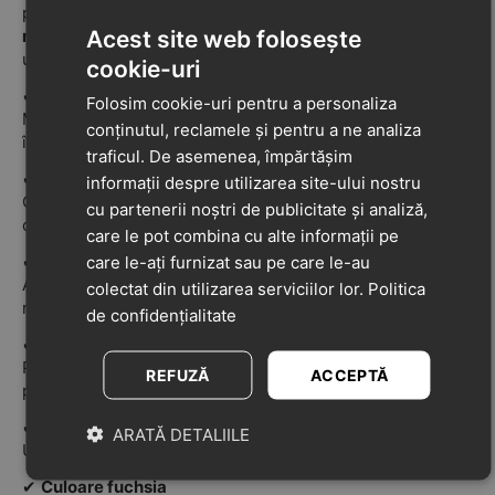
pentru grădiniță, școală sau acasă. Realizați din
piele
Acest site web folosește
naturală
, aceștia asigură respirabilitate și durabilitate în
utilizarea zilnică.
cookie-uri
✔
Exterior din piele naturală
Folosim cookie-uri pentru a personaliza
Material flexibil și respirabil, potrivit pentru purtare
conținutul, reclamele și pentru a ne analiza
îndelungată.
traficul. De asemenea, împărtășim
✔
Căptușeală textilă
informații despre utilizarea site-ului nostru
Oferă confort sporit și permite circulația aerului,
cu partenerii noștri de publicitate și analiză,
contribuind la menținerea piciorului uscat.
care le pot combina cu alte informații pe
✔
Talpă din cauciuc antiderapant
care le-ați furnizat sau pe care le-au
Asigură aderență bună pe suprafețe netede, reducând
colectat din utilizarea serviciilor lor.
Politica
riscul de alunecare.
de confidențialitate
✔
Construcție ușoară și flexibilă
Permite mișcarea naturală a piciorului și confort pe tot
REFUZĂ
ACCEPTĂ
parcursul zilei.
✔
Design practic pentru interior
ARATĂ DETALIILE
Ușor de încălțat și adaptat activităților zilnice.
✔
Culoare fuchsia