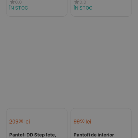
naturala, talpa flexibila,
naturala, talpa flexibila,
0.0
0.0
albastru cu urs
roz cu pisică
ÎN STOC
ÎN STOC
209
lei
99
lei
90
90
Pantofi DD Step fete,
Pantofi de interior