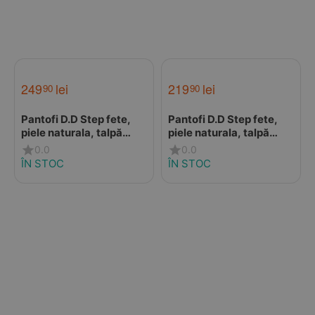
249
lei
219
lei
90
90
Pantofi D.D Step fete,
Pantofi D.D Step fete,
piele naturala, talpă
piele naturala, talpă
flexibilă, LED, crem cu
flexibilă alb
0.0
0.0
unicorn
ÎN STOC
ÎN STOC