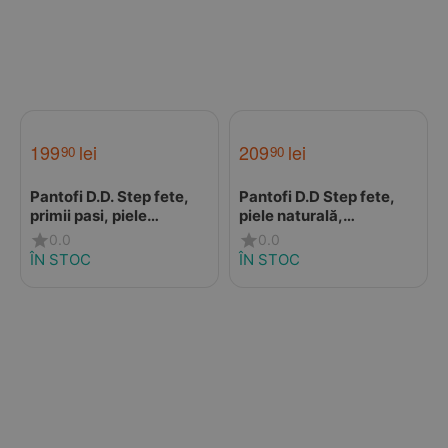
199
lei
209
lei
90
90
Pantofi D.D. Step fete,
Pantofi D.D Step fete,
primii pasi, piele
piele naturală,
naturala, talpa flexibila,
captuseală din piele,
0.0
0.0
roz cu imprimeu flori
talpă flexibilă,
ÎN STOC
ÎN STOC
crem,design cu
inimioară