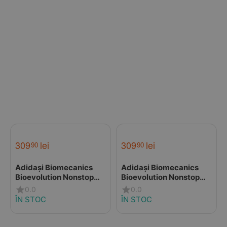
309
lei
309
lei
90
90
Adidași Biomecanics
Adidași Biomecanics
Bioevolution Nonstop
Bioevolution Nonstop
pentru băieți - albastru
pentru fete - Roz cu
0.0
0.0
cu Velcro
Velcro
ÎN STOC
ÎN STOC