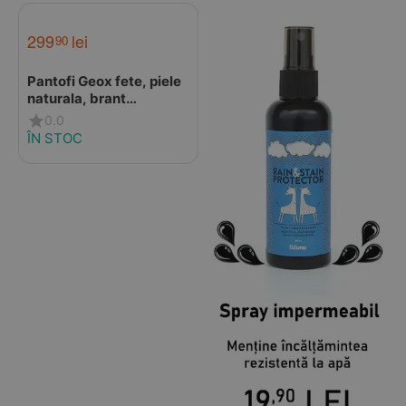
299
lei
90
Pantofi Geox fete, piele
naturala, brant
antibacterian, Geox
0.0
Respira, Iupidoo, lila
ÎN STOC