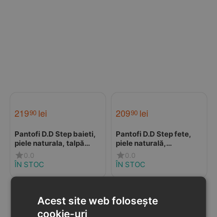
219
lei
209
lei
90
90
Pantofi D.D Step baieti,
Pantofi D.D Step fete,
piele naturala, talpă
piele naturală,
flexibilă crem
captuseală din piele,
0.0
0.0
talpă flexibilă, roz
ÎN STOC
ÎN STOC
deschis
Acest site web folosește
cookie-uri