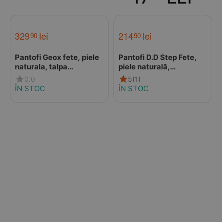
329
lei
214
lei
90
90
Pantofi Geox fete, piele
Pantofi D.D Step Fete,
naturala, talpa
piele naturală,
felexibila, Macchia, bej
captuseală din piele,
0.0
5
(1)
talpă flexibilă, roz, cu
ÎN STOC
ÎN STOC
pisicuța