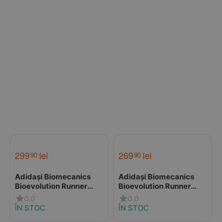
299
lei
269
lei
90
90
Adidași Biomecanics
Adidași Biomecanics
Bioevolution Runner
Bioevolution Runner
pentru Copii – Roz cu
pentru Copii – bleumarin
0.0
0.0
Velcro
cu Velcro și șiret
ÎN STOC
ÎN STOC