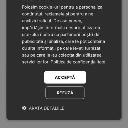
Folosim cookie-uri pentru a personaliza
conținutul, reclamele și pentru a ne
analiza traficul. De asemenea,
împărtășim informații despre utilizarea
site-ului nostru cu partenerii noștri de
publicitate și analiză, care le pot combina
cu alte informații pe care le-ați furnizat
sau pe care le-au colectat din utilizarea
serviciilor lor.
Politica de confidențialitate
214
lei
209
lei
90
90
ACCEPTĂ
Pantofi D.D Step Fete,
Pantofi D.D. Step băieți,
piele naturală,
primii pasi, piele
REFUZĂ
captuseală din piele,
naturala, talpa flexibila,
5
(1)
0.0
talpă flexibilă, roz sidef,
gri cu urs
ÎN STOC
ÎN STOC
ARATĂ DETALIILE
cu pisicuța