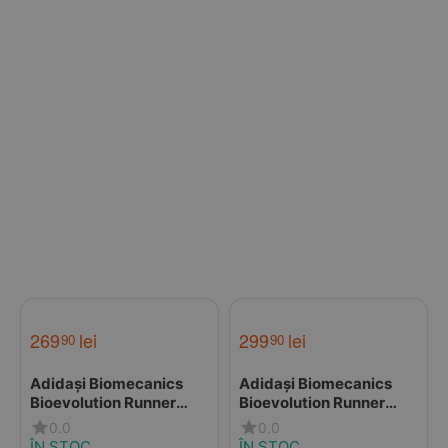
269
lei
299
lei
90
90
Adidași Biomecanics
Adidași Biomecanics
Bioevolution Runner
Bioevolution Runner
pentru Copii – Roz cu
pentru Copii –
0.0
0.0
Velcro și șiret
Albastru/Portocaliu cu
ÎN STOC
ÎN STOC