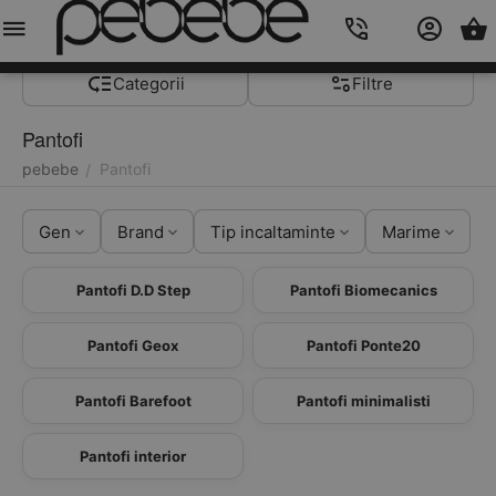
Meniu
Caută
Cos
Account
Contacts
Categorii
Filtre
Pantofi
pebebe
Pantofi
/
Gen
Brand
Tip incaltaminte
Marime
Pantofi D.D Step
Pantofi Biomecanics
Pantofi Geox
Pantofi Ponte20
Pantofi Barefoot
Pantofi minimalisti
Pantofi interior