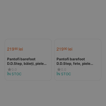
219
lei
219
lei
90
90
Pantofi barefoot
Pantofi barefoot
D.D.Step, băieți, piele
D.D.Step, fete, piele
naturală, talpa flexibila,
naturală, talpa flexibila,
0.0
0.0
bleumarin
roz
ÎN STOC
ÎN STOC