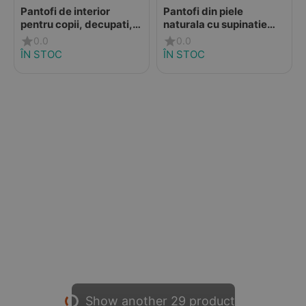
Pantofi de interior
Pantofi din piele
pentru copii, decupati,
naturala cu supinatie
material textil, talpa
pentru fete, Ponte20,
0.0
0.0
flexibila, albastru, D.D
crem cu inimioare
ÎN STOC
ÎN STOC
Step
Show another 29 product