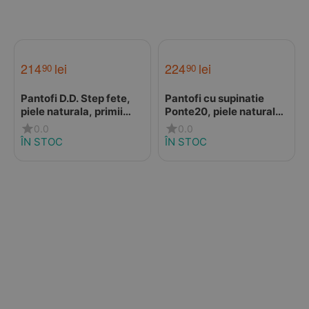
214
lei
224
lei
90
90
Pantofi D.D. Step fete,
Pantofi cu supinatie
piele naturala, primii
Ponte20, piele naturala,
pași, talpa felxibilă,
auriu
0.0
0.0
fuchsia, design cu
ÎN STOC
ÎN STOC
inimoare