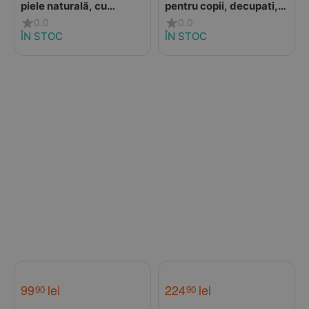
piele naturală, cu
pentru copii, decupati,
suținere, talpa flexibila,
material textil, talpa
0.0
0.0
roz
flexibila, roz, D.D Step
ÎN STOC
ÎN STOC
99
lei
224
lei
90
90