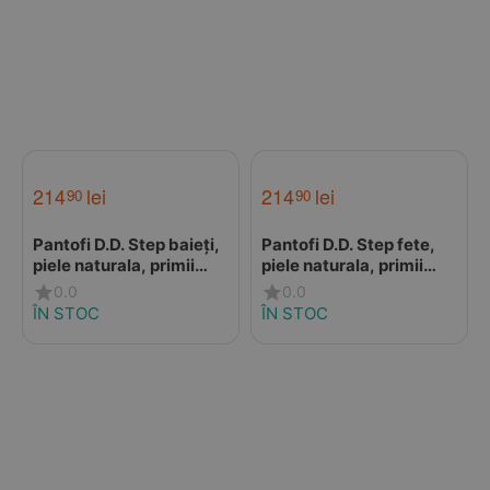
214
lei
214
lei
90
90
Pantofi D.D. Step baieți,
Pantofi D.D. Step fete,
piele naturala, primii
piele naturala, primii
pași, talpa felxibilă,
pași, talpa felxibilă,
0.0
0.0
crem, design elefant
argintiu, design cu
ÎN STOC
ÎN STOC
floricele