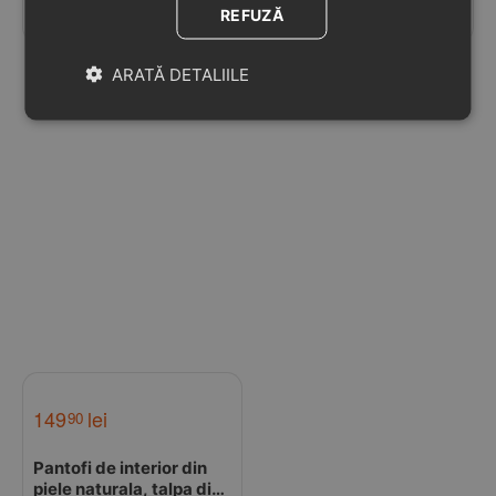
Black Car, Liliputi
Liliputi
ÎN STOC
ÎN STOC
REFUZĂ
ARATĂ DETALIILE
149
lei
90
Pantofi de interior din
piele naturala, talpa din