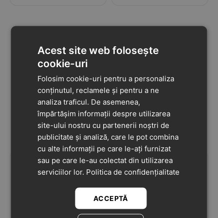
Acest site web folosește
cookie-uri
Folosim cookie-uri pentru a personaliza
conținutul, reclamele și pentru a ne
analiza traficul. De asemenea,
împărtășim informații despre utilizarea
site-ului nostru cu partenerii noștri de
publicitate și analiză, care le pot combina
cu alte informații pe care le-ați furnizat
sau pe care le-au colectat din utilizarea
149
lei
139
lei
90
90
serviciilor lor.
Politica de confidențialitate
Pantofi de interior din
Pantofi de interior din
ACCEPTĂ
piele naturala, talpa din
piele naturala, talpa din
piele antiderapanta,
piele intoarsa, UFO,
5
(1)
0.0