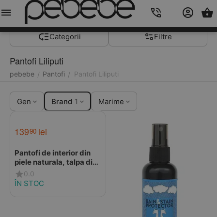
Meniu
Caută
Cos
Account
Contacts
Categorii
Filtre
Pantofi Liliputi
pebebe
Pantofi
Pantofi Liliputi
/
/
Gen
Brand
1
Marime
139
lei
90
Pantofi de interior din
piele naturala, talpa din
piele intoarsa, Dino,
0.0
Liliputi
ÎN STOC