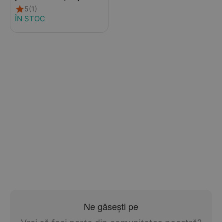
piele antiderapanta,
5
(1)
jumbo, Liliputi
ÎN STOC
Ne găsești pe