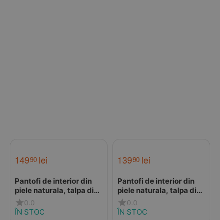
149
lei
139
lei
90
90
Pantofi de interior din
Pantofi de interior din
piele naturala, talpa din
piele naturala, talpa din
piele antiderapanta,
piele intoarsa, Brown
0.0
0.0
Apollo, Liliputi
giraffe, Liliputi
ÎN STOC
ÎN STOC