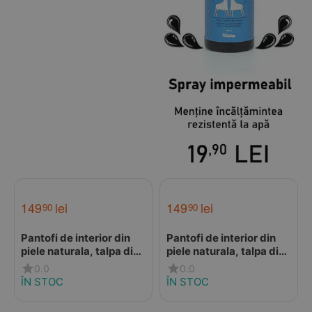
149
lei
149
lei
90
90
Pantofi de interior din
Pantofi de interior din
piele naturala, talpa din
piele naturala, talpa din
piele antiderapanta,
piele antiderapanta,
0.0
0.0
Little Mouse, Liliputi
Protector Lions, Liliputi
ÎN STOC
ÎN STOC