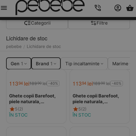
Meniu
Caută
Cos
Account
Contacts
Categorii
Filtre
Lichidare de stoc
pebebe
Lichidare de stoc
/
Gen
1
Brand
1
Tip incaltaminte
Marime
113
lei
113
lei
94
94
189
lei
189
lei
90
90
-40%
-40%
Ghete copii Barefoot,
Ghete copii Barefoot,
piele naturala,
piele naturala,
captuseala din blana,
captuseala din blana,
5
(2)
5
(2)
talpa felxibila, maro,
talpa felxibila, camel,
ÎN STOC
ÎN STOC
Stuy
Stuy