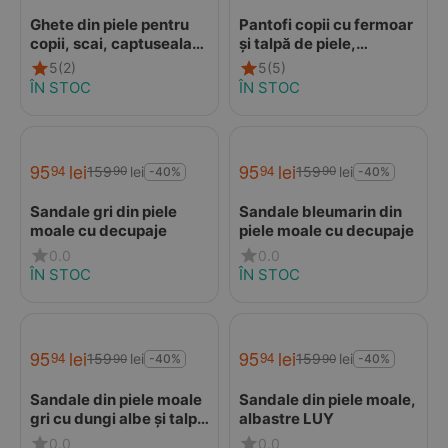
Ghete din piele pentru
Pantofi copii cu fermoar
copii, scai, captuseala
și talpă de piele,
din blana naturala, gri
albastru
5
(2)
5
(5)
neutru, LUY
ÎN STOC
ÎN STOC
95
lei
95
lei
94
94
159
lei
159
lei
90
90
-40%
-40%
Sandale gri din piele
Sandale bleumarin din
moale cu decupaje
piele moale cu decupaje
0.0
0.0
ÎN STOC
ÎN STOC
95
lei
95
lei
94
94
159
lei
159
lei
90
90
-40%
-40%
Sandale din piele moale
Sandale din piele moale,
gri cu dungi albe și talpă
albastre LUY
din piele întoarsă
0.0
0.0