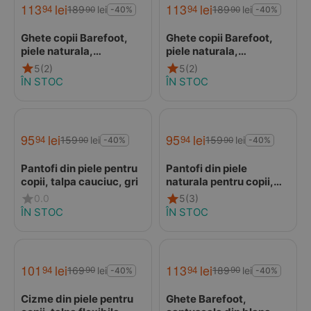
113
lei
113
lei
94
94
189
lei
189
lei
90
90
-40%
-40%
Ghete copii Barefoot,
Ghete copii Barefoot,
piele naturala,
piele naturala,
captuseala din blana,
captuseala din blana,
5
(2)
5
(2)
talpa felxibila, ivoar,
talpa felxibila, maro
ÎN STOC
ÎN STOC
Stuy
cognac, Stuy
95
lei
95
lei
94
94
159
lei
159
lei
90
90
-40%
-40%
Pantofi din piele pentru
Pantofi din piele
copii, talpa cauciuc, gri
naturala pentru copii,
talpa cauciuc, scai,
0.0
5
(3)
Bubu, bleumarin
ÎN STOC
ÎN STOC
101
lei
113
lei
94
94
169
lei
189
lei
90
90
-40%
-40%
Cizme din piele pentru
Ghete Barefoot,