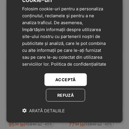
Folosim cookie-uri pentru a personaliza
95
lei
111
lei
conținutul, reclamele și pentru a ne
94
93
159
lei
159
lei
90
90
-40%
-30%
analiza traficul. De asemenea,
Pantofi din piele
Pantofi din piele
împărtășim informații despre utilizarea
naturala pentru copii,
naturala pentru copii,
site-ului nostru cu partenerii noștri de
talpa cauciuc, scai,
talpa cauciuc, scai,
5
(3)
5
(3)
publicitate și analiză, care le pot combina
Bubu, crem, bej
Bubu, albastru maya
ÎN STOC
ÎN STOC
cu alte informații pe care le-ați furnizat
sau pe care le-au colectat din utilizarea
serviciilor lor.
Politica de confidențialitate
95
lei
95
lei
94
94
159
lei
159
lei
90
90
-40%
-40%
ACCEPTĂ
Ghete din piele pentru
Ghete din piele pentru
copii, scai, captuseala
copii, scai, captuseala
din blana naturala, rosu,
din blana naturala,
5
(2)
5
(2)
REFUZĂ
LUY
maro, LUY
ÎN STOC
ÎN STOC
ARATĂ DETALIILE
95
lei
77
lei
94
94
159
lei
129
lei
90
90
-40%
-40%