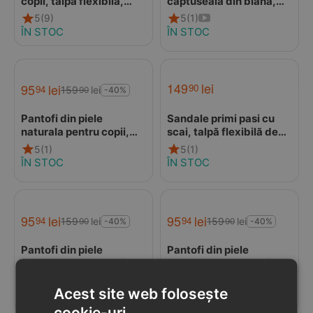
copii, talpa flexibila,
captuseala din blana,
imblanite, negru
talpa felxibila,
5
(9)
5
(1)
bleumarin
ÎN STOC
ÎN STOC
149
lei
95
lei
90
94
159
lei
90
-40%
Pantofi din piele
Sandale primi pasi cu
naturala pentru copii,
scai, talpă flexibilă de
talpa cauciuc, scai,
cauciuc, perforatii mici,
5
(1)
5
(1)
Bubu, gri
roz
ÎN STOC
ÎN STOC
95
lei
95
lei
94
94
159
lei
159
lei
90
90
-40%
-40%
Pantofi din piele
Pantofi din piele
naturala pentru copii,
naturala pentru copii,
talpa cauciuc, scai,
talpa cauciuc, scai,
5
(1)
5
(1)
Bubu, albastru
Bubu, bleumarin rosu
Acest site web folosește
ÎN STOC
ÎN STOC
cookie-uri