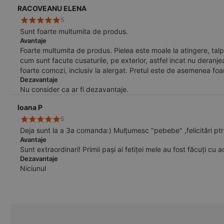
RACOVEANU ELENA
5
Sunt foarte multumita de produs.
Avantaje
Foarte multumita de produs. Pielea este moale la atingere, talpa 
cum sunt facute cusaturile, pe exterior, astfel incat nu deranje
foarte comozi, inclusiv la alergat. Pretul este de asemenea foar
Dezavantaje
Nu consider ca ar fi dezavantaje.
Ioana P
5
Deja sunt la a 3a comanda
Avantaje
Sunt extraordinari! Primii pași ai fetiței mele au fost făcuți cu
Dezavantaje
Niciunul