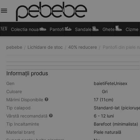
Colectia noua
Pantofi
Sandale
Ghete
Cizme
pebebe
Lichidare de stoc
40% reducere
Pantofi din piele n
/
/
/
Informații produs
Gen
baieti
Fete
Unisex
Culoare
Gri
Mărimi Disponibile
17 (11cm)
Tip calapod
Standard-lat (picioruș
Vârstă recomandată
6 - 12 luni
Tip Incaltaminte
Barefoot (minimalista)
Material branț
Piele naturală