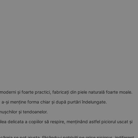
 moderni și foarte practici, fabricați din piele naturală foarte moale.
u a-și menține forma chiar și după purtări îndelungate.
mușchilor și tendoanelor.
lea delicata a copiilor să respire, menținând astfel piciorul uscat și
căreia se pot ajusta, făcându-i potriviți pe orice picioruș, indiferent