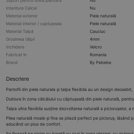
Suport pentru bolta plantara
Nu
Intaritura Calcai
Nu
Material exterior
Piele naturală
Material interior / captușeala
Piele naturală
Material Talpă
Cauciuc
Grosimea tălpii
4mm
Inchidere
Velcro
Fabricat în
Romania
Brand
By Pebebe
Descriere
Pantofii din piele naturala și talpa flexibila au un design deosebit,
Dublura în zona călcâiului cu căptușeală din piele naturală, pentr
Talpa ultra flexibila susține dezvoltarea naturală a piciorușelor, a 
Pilea naturală moale și fina se pliază perfect pe picioruș, lăsând pi
aducând un plus de confort.
Se fixează pe picior cu baretă cu scai în zona gleznei, cu ajutorul 