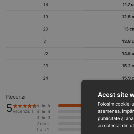
18
11.7 
19
12.5 
20
13 c
21
13.8 
22
14.5 
23
15.2 
24
15.9 
Acest site 
Recenzii
Folosim cookie-ur
5
5 din 5
100%
asemenea, împărtă
Recenzii: 1
4 din 4
0%
3 din 3
0%
publicitate și ana
2 din 2
0%
au colectat din ut
1 din 1
0%