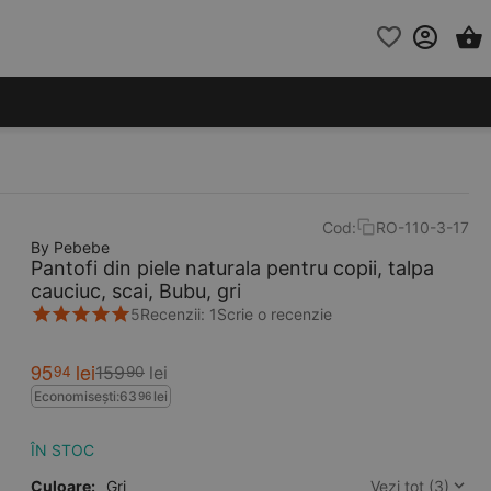
Cod:
RO-110-3-17
By Pebebe
Pantofi din piele naturala pentru copii, talpa
cauciuc, scai, Bubu, gri
5
Recenzii: 1
Scrie o recenzie
95
lei
94
159
lei
90
Economisești:
63
lei
96
ÎN STOC
Culoare:
Gri
Vezi tot (3)