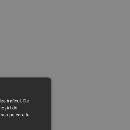
za traficul. De
noștri de
t sau pe care le-