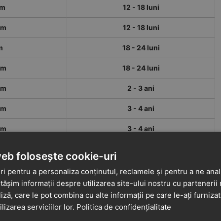
cm
12 - 18 luni
cm
12 - 18 luni
m
18 - 24 luni
cm
18 - 24 luni
cm
2 - 3 ani
cm
3 - 4 ani
cm
3 - 4 ani
web folosește cookie-uri
i pentru a personaliza conținutul, reclamele și pentru a ne anali
șim informații despre utilizarea site-ului nostru cu partenerii 
liză, care le pot combina cu alte informații pe care le-ați furniza
ilizarea serviciilor lor.
Politica de confidențialitate