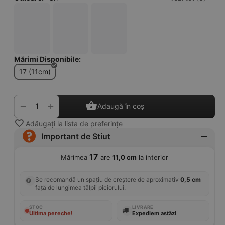
Mărimi Disponibile:
17 (11cm)
+
−
Adaugă în coș
Adăugați la lista de preferințe
Important de Stiut
17
Mărimea
are
11,0 cm
la interior
Se recomandă un spațiu de creștere de aproximativ
0,5 cm
față de lungimea tălpii piciorului.
STOC
LIVRARE
Ultima pereche!
Expediem astăzi