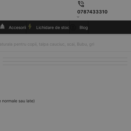
0787433310
Accesorii
Lichidare de stoc
Blog
aturala pentru copii, talpa cauciuc, scai, Bubu, gri
e normale sau late)