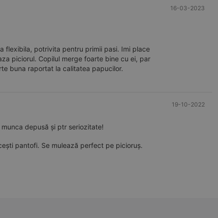
16-03-2023
flexibila, potrivita pentru primii pasi. Imi place
aza piciorul. Copilul merge foarte bine cu ei, par
te buna raportat la calitatea papucilor.
19-10-2022
:) Mulțumesc "pebebe" ,felicitări ptr munca depusă și ptr seriozitate!
 acești pantofi. Se mulează perfect pe picioruș.