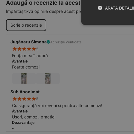
Adaugă o recenzie la acest produs
ARATĂ DETALI
Împărtășiți-vă opiniile despre acest produs cu alți clienți
Scrie o recenzie
Jugănaru Simona
Achiziție verificată
5
Fetița mea îi adoră
Avantaje
Foarte comozi
Sub Anonimat
5
Cu siguranță voi reveni și pentru alte comenzi!
Avantaje
Ușori, comozi, practici
Dezavantaje
-