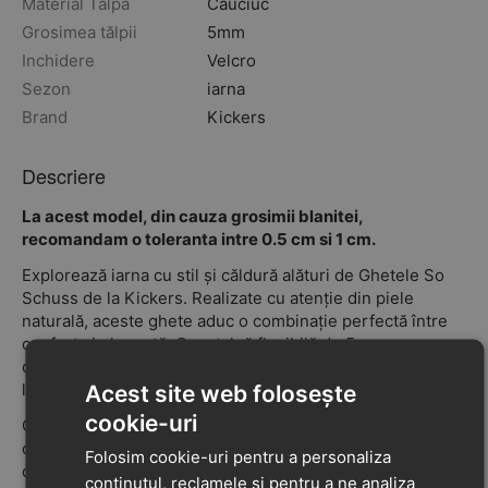
Material Talpă
Cauciuc
Grosimea tălpii
5mm
Inchidere
Velcro
Sezon
iarna
Brand
Kickers
Descriere
La acest model, din cauza grosimii blanitei,
recomandam o toleranta intre 0.5 cm si 1 cm.
Explorează iarna cu stil și căldură alături de Ghetele So
Schuss de la Kickers. Realizate cu atenție din piele
naturală, aceste ghete aduc o combinație perfectă între
confort și eleganță. Cu o talpă flexibilă de 5mm,
confecționată din cauciuc durabil, piciorușele vor avea
libertatea de mișcare pe terenuri acoperite de zăpadă.
Acest site web folosește
cookie-uri
Cu o captuseală și un branț din blană naturală, picioarele
copilului tău vor fi protejate de frigul iernii și vor simți o
Folosim cookie-uri pentru a personaliza
căldură plăcută în fiecare pas. Materialul exterior din
conținutul, reclamele și pentru a ne analiza