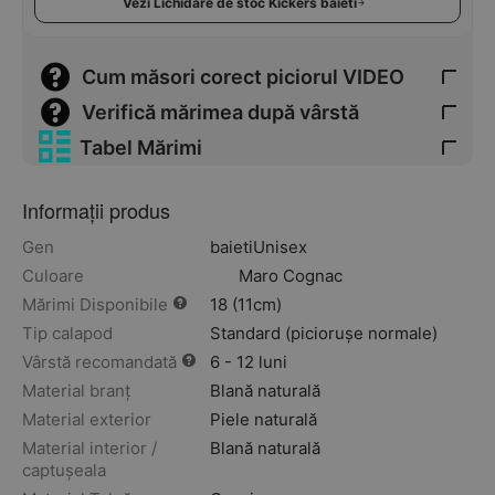
Vezi Lichidare de stoc Kickers baieti
Cum măsori corect piciorul VIDEO
Verifică mărimea după vârstă
Tabel Mărimi
Informații produs
Gen
baieti
Unisex
Culoare
Maro Cognac
Mărimi Disponibile
18 (11cm)
Tip calapod
Standard (piciorușe normale)
Vârstă recomandată
6 - 12 luni
Material branț
Blană naturală
Material exterior
Piele naturală
Material interior /
Blană naturală
captușeala