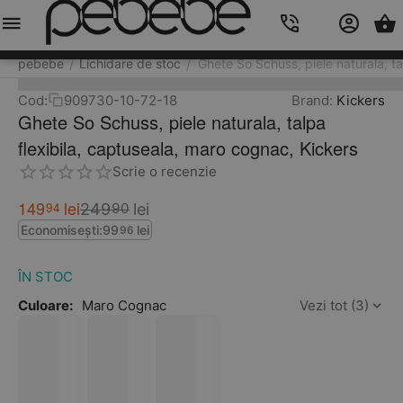
Meniu
Caută
Cos
Account
Contacts
pebebe
Lichidare de stoc
Ghete So Schuss, piele naturala, ta
/
/
Cod:
909730-10-72-18
Brand:
Kickers
Ghete So Schuss, piele naturala, talpa
flexibila, captuseala, maro cognac, Kickers
Scrie o recenzie
149
lei
94
249
lei
90
Economisești:
99
lei
96
ÎN STOC
Culoare:
Maro Cognac
Vezi tot (3)