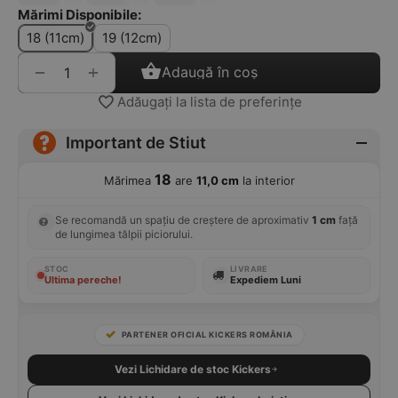
Mărimi Disponibile:
18 (11cm)
19 (12cm)
+
−
Adaugă în coș
Adăugați la lista de preferințe
Important de Stiut
18
Mărimea
are
11,0 cm
la interior
Se recomandă un spațiu de creștere de aproximativ
1 cm
față
de lungimea tălpii piciorului.
STOC
LIVRARE
Ultima pereche!
Expediem Luni
PARTENER OFICIAL KICKERS ROMÂNIA
Vezi Lichidare de stoc Kickers