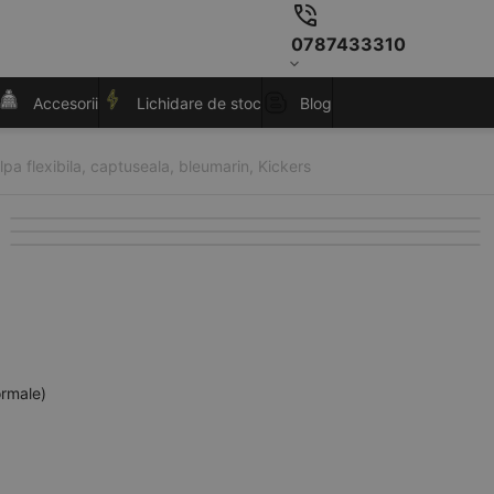
0787433310
Accesorii
Lichidare de stoc
Blog
lpa flexibila, captuseala, bleumarin, Kickers
ormale)