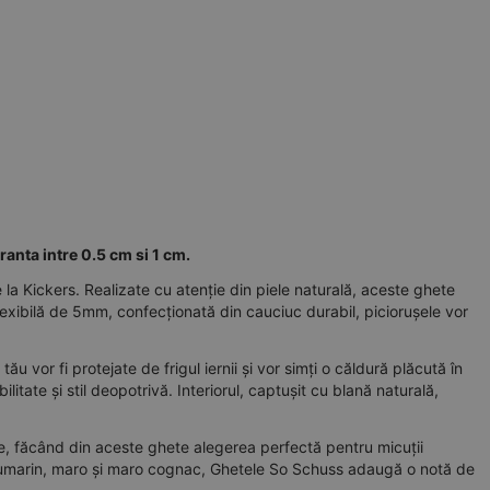
anta intre 0.5 cm si 1 cm.
 la Kickers. Realizate cu atenție din piele naturală, aceste ghete
lexibilă de 5mm, confecționată din cauciuc durabil, piciorușele vor
ău vor fi protejate de frigul iernii și vor simți o căldură plăcută în
litate și stil deopotrivă. Interiorul, captușit cu blană naturală,
re, făcând din aceste ghete alegerea perfectă pentru micuții
 bleumarin, maro și maro cognac, Ghetele So Schuss adaugă o notă de