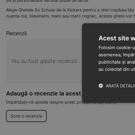
stil și personalitate fiecărei ținute de iarnă.
Alege Ghetele So Schuss de la Kickers pentru a oferi copilului tău o
nuanța roz, bleumarin, maro sau maro cognac, aceste ghete vor fi 
Recenzii
Acest site 
Folosim cookie-ur
asemenea, împărtă
Nu au fost găsite recenzii
publicitate și ana
au colectat din ut
ARATĂ DETALI
Adaugă o recenzie la acest produs
Împărtășiți-vă opiniile despre acest produs cu alți clienți
Scrie o recenzie