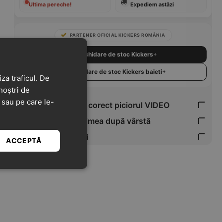
Ultima pereche!
Expediem astăzi
PARTENER OFICIAL KICKERS ROMÂNIA
Vezi Lichidare de stoc Kickers
Vezi Lichidare de stoc Kickers baieti
za traficul. De
noștri de
t sau pe care le-
Cum măsori corect piciorul VIDEO
Verifică mărimea după vârstă
Tabel Mărimi
ACCEPTĂ