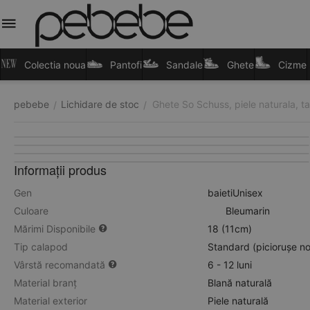
Colectia noua
Pantofi
Sandale
Ghete
Cizme
pebebe
Lichidare de stoc
Ghete So Schuss, piele naturala, ta
/
/
Informații produs
Gen
baieti
Unisex
Culoare
Bleumarin
Mărimi Disponibile
18 (11cm)
Tip calapod
Standard (piciorușe n
Vârstă recomandată
6 - 12 luni
Material branț
Blană naturală
Material exterior
Piele naturală