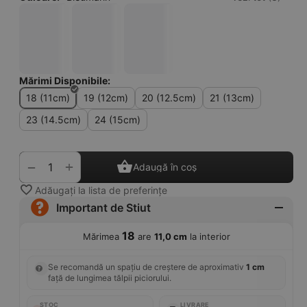
Mărimi Disponibile:
18 (11cm)
19 (12cm)
20 (12.5cm)
21 (13cm)
23 (14.5cm)
24 (15cm)
+
−
Adaugă în coș
Adăugați la lista de preferințe
Important de Stiut
18
Mărimea
are
11,0 cm
la interior
Se recomandă un spațiu de creștere de aproximativ
1 cm
față de lungimea tălpii piciorului.
STOC
LIVRARE