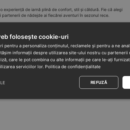
 experiență de iarnă plină de confort, stil și căldură. Fie că alegi
partenerii de nădejde ai fiecărei aventuri în sezonul rece.
web folosește cookie-uri
i pentru a personaliza conținutul, reclamele și pentru a ne anali
șim informații despre utilizarea site-ului nostru cu partenerii 
liză, care le pot combina cu alte informații pe care le-ați furniza
ilizarea serviciilor lor.
Politica de confidențialitate
REFUZĂ
ILE