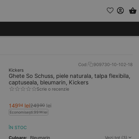
Cod:
909730-10-102-18
Kickers
Ghete So Schuss, piele naturala, talpa flexibila,
captuseala, bleumarin, Kickers
Scrie o recenzie
149
lei
94
249
lei
90
Economisești:
99
lei
96
ÎN STOC
Culoare:
Bleumarin
Vezi tot (3)