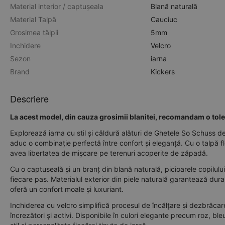
Material interior / captușeala
Blană naturală
Material Talpă
Cauciuc
Grosimea tălpii
5mm
Inchidere
Velcro
Sezon
iarna
Brand
Kickers
Descriere
La acest model, din cauza grosimii blanitei, recomandam o toler
Explorează iarna cu stil și căldură alături de Ghetele So Schuss de
aduc o combinație perfectă între confort și eleganță. Cu o talpă f
avea libertatea de mișcare pe terenuri acoperite de zăpadă.
Cu o captuseală și un branț din blană naturală, picioarele copilului t
fiecare pas. Materialul exterior din piele naturală garantează durabi
oferă un confort moale și luxuriant.
Inchiderea cu velcro simplifică procesul de încălțare și dezbrăca
încrezători și activi. Disponibile în culori elegante precum roz,