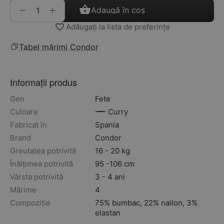
+
−
Adaugă în coș
Adăugați la lista de preferințe
Tabel mărimi Condor
Informații produs
Gen
Fete
Culoare
Curry
Fabricat în
Spania
Brand
Condor
Greutatea potrivită
16 - 20 kg
Înălțimea potrivită
95 -106 cm
Vârsta potrivită
3 - 4 ani
Mărime
4
Compoziție
75% bumbac, 22% nailon, 3%
elastan