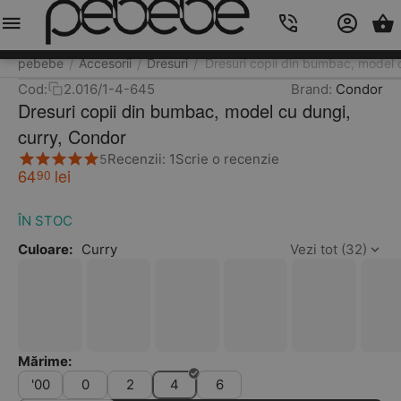
Meniu
Caută
Cos
Account
Contacts
pebebe
Accesorii
Dresuri
Dresuri copii din bumbac, model 
/
/
/
Cod:
2.016/1-4-645
Brand:
Condor
Dresuri copii din bumbac, model cu dungi,
curry, Condor
Recenzii: 1
Scrie o recenzie
5
64
lei
90
ÎN STOC
Culoare:
Curry
Vezi tot (32)
Mărime:
'00
0
2
4
6