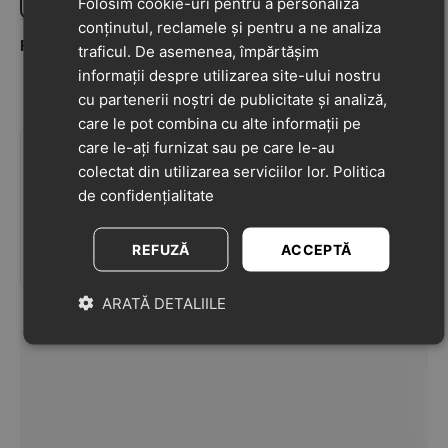
Folosim cookie-uri pentru a personaliza
conținutul, reclamele și pentru a ne analiza
Firu Roxana
04-05-2021
traficul. De asemenea, împărtășim
5
informații despre utilizarea site-ului nostru
Cele mai frumoase dressuri....si am cumparat
cu partenerii noștri de publicitate și analiză,
cateva ..acu am revenit ..sunt superbe ???
care le pot combina cu alte informații pe
care le-ați furnizat sau pe care le-au
Adaugă o recenzie la acest produs
colectat din utilizarea serviciilor lor.
Politica
Împărtășiți-vă opiniile despre acest produs cu alți
de confidențialitate
clienți
REFUZĂ
ACCEPTĂ
Scrie o recenzie
ARATĂ DETALIILE