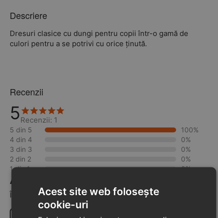
Descriere
Dresuri clasice cu dungi pentru copii într-o gamă de
culori pentru a se potrivi cu orice ținută.
Recenzii
5
Recenzii: 1
5 din 5
100%
4 din 4
0%
3 din 3
0%
2 din 2
0%
1 din 1
0%
Adaugă o recenzie la acest produs
Acest site web folosește
Împărtășiți-vă opiniile despre acest produs cu alți clienți
cookie-uri
Scrie o recenzie