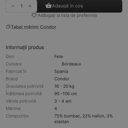
+
−
Adaugă în coș
Adăugați la lista de preferințe
Tabel mărimi Condor
Informații produs
Gen
Fete
Culoare
Bordeaux
Fabricat în
Spania
Brand
Condor
Greutatea potrivită
16 - 20 kg
Înălțimea potrivită
95 -106 cm
Vârsta potrivită
3 - 4 ani
Mărime
4
Compoziție
75% bumbac, 22% nailon, 3%
elastan