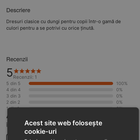
Descriere
Dresuri clasice cu dungi pentru copii într-o gamă de
culori pentru a se potrivi cu orice ținută.
Recenzii
5
Recenzii: 1
5 din 5
100%
4 din 4
0%
3 din 3
0%
2 din 2
0%
1 din 1
0%
Adaugă o recenzie la acest produs
Acest site web folosește
Împărtășiți-vă opiniile despre acest produs cu alți clienți
cookie-uri
Scrie o recenzie