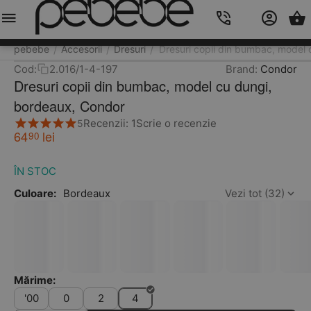
Meniu
Caută
Cos
Account
Contacts
pebebe
Accesorii
Dresuri
Dresuri copii din bumbac, model
/
/
/
Cod:
2.016/1-4-197
Brand:
Condor
Dresuri copii din bumbac, model cu dungi,
bordeaux, Condor
Recenzii: 1
Scrie o recenzie
5
64
lei
90
ÎN STOC
Culoare:
Bordeaux
Vezi tot (32)
Mărime:
'00
0
2
4