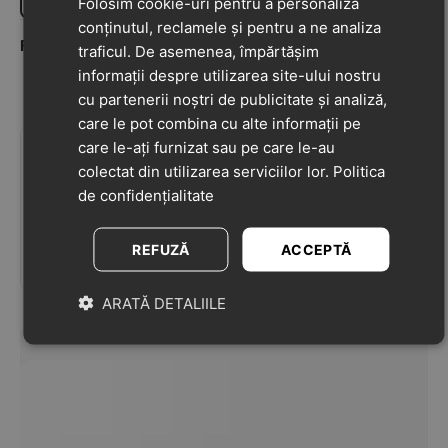
Folosim cookie-uri pentru a personaliza
conținutul, reclamele și pentru a ne analiza
Firu Roxana
04-05-2021
traficul. De asemenea, împărtășim
5
informații despre utilizarea site-ului nostru
Cele mai frumoase dressuri....si am cumparat
cu partenerii noștri de publicitate și analiză,
cateva ..acu am revenit ..sunt superbe ???
care le pot combina cu alte informații pe
care le-ați furnizat sau pe care le-au
Adaugă o recenzie la acest produs
colectat din utilizarea serviciilor lor.
Politica
Împărtășiți-vă opiniile despre acest produs cu alți
de confidențialitate
clienți
REFUZĂ
ACCEPTĂ
Scrie o recenzie
ARATĂ DETALIILE