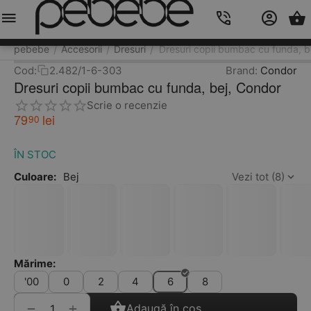
Meniu
Caută
Cos
Account
Contacts
pebebe
Accesorii
Dresuri
Dresuri copii bumbac cu funda, b
/
/
/
Cod:
2.482/1-6-303
Brand:
Condor
Dresuri copii bumbac cu funda, bej, Condor
Scrie o recenzie
79
lei
90
ÎN STOC
Culoare:
Bej
Vezi tot (8)
Mărime:
'00
0
2
4
6
8
+
−
Adaugă în coș