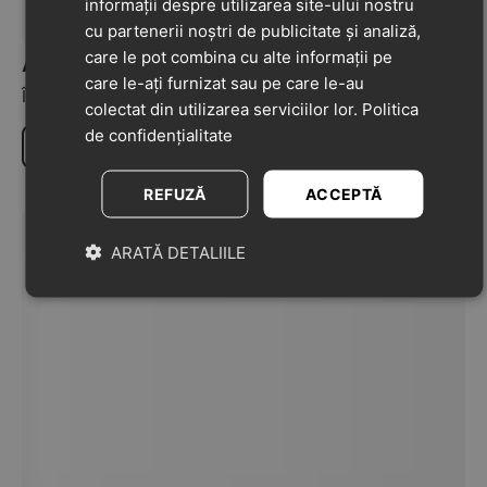
informații despre utilizarea site-ului nostru
cu partenerii noștri de publicitate și analiză,
care le pot combina cu alte informații pe
Adaugă o recenzie la acest produs
care le-ați furnizat sau pe care le-au
Împărtășiți-vă opiniile despre acest produs cu alți clienți
colectat din utilizarea serviciilor lor.
Politica
de confidențialitate
Scrie o recenzie
REFUZĂ
ACCEPTĂ
ARATĂ DETALIILE