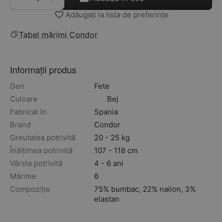
Adăugați la lista de preferințe
Tabel mărimi Condor
Informații produs
Gen
Fete
Culoare
Bej
Fabricat în
Spania
Brand
Condor
Greutatea potrivită
20 - 25 kg
Înălțimea potrivită
107 - 118 cm
Vârsta potrivită
4 - 6 ani
Mărime
6
Compoziție
75% bumbac, 22% nailon, 3%
elastan