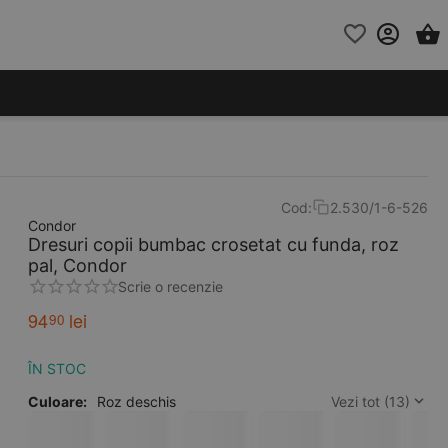
Cod:
2.530/1-6-526
Condor
Dresuri copii bumbac crosetat cu funda, roz
pal, Condor
Scrie o recenzie
94
lei
90
ÎN STOC
Culoare:
Roz deschis
Vezi tot (13)