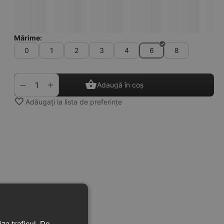
Mărime:
0
1
2
3
4
6
8
+
−
Adaugă în coș
Adăugați la lista de preferințe
za traficul. De