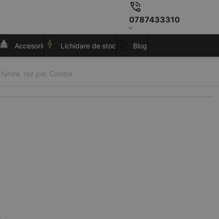
0787433310
Accesorii
Lichidare de stoc
Blog
 funda, roz pal, Condor