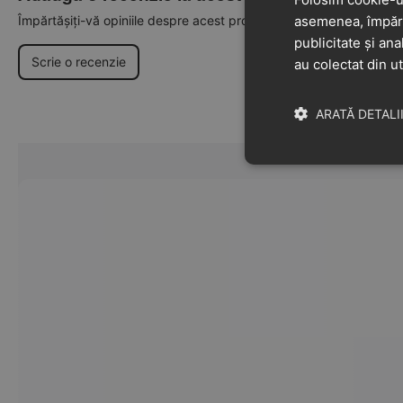
Împărtășiți-vă opiniile despre acest produs cu alți clienți
asemenea, împărtă
publicitate și ana
Scrie o recenzie
au colectat din ut
ARATĂ DETALI