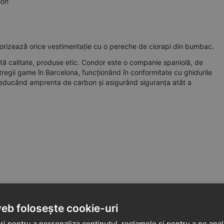
lon
orizează orice vestimentație cu o pereche de ciorapi din bumbac.
ltă calitate, produse etic. Condor este o companie spaniolă, de
tregii game în Barcelona, funcționând în conformitate cu ghidurile
 reducând amprenta de carbon și asigurând siguranța atât a
web folosește cookie-uri
i pentru a personaliza conținutul, reclamele și pentru a ne anali