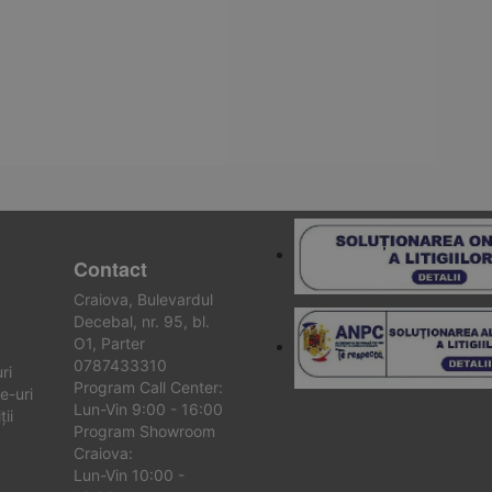
Contact
Craiova, Bulevardul
Decebal, nr. 95, bl.
O1, Parter
0787433310
ri
Program Call Center:
e-uri
Lun-Vin 9:00 - 16:00
ii
Program Showroom
Craiova:
Lun-Vin 10:00 -