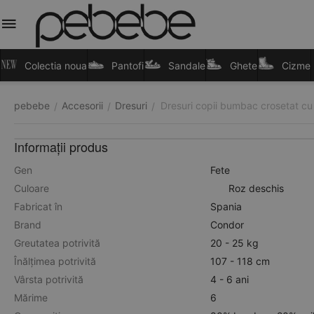
Colectia noua
Pantofi
Sandale
Ghete
Cizme
pebebe
Accesorii
Dresuri
Dresuri copii bumbac crosetat cu
/
/
/
Informații produs
Gen
Fete
Culoare
Roz deschis
Fabricat în
Spania
Brand
Condor
Greutatea potrivită
20 - 25 kg
Înălțimea potrivită
107 - 118 cm
Vârsta potrivită
4 - 6 ani
Mărime
6