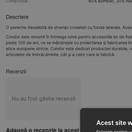
Compoziție
80% bumbac, 20% nai
Descriere
O pereche deosebită de strampi crosetati cu funda laterala. Aces
Condor este renumit în întreaga lume pentru accesoriile lor de îna
peste 100 de ani, ce se mândrește cu proiectarea și fabricarea în
etice europene stricte. Condor este dedicat producției durabile,
articolelor de îmbrăcăminte, cât și a celor care le fabrică.
Recenzii
Nu au fost găsite recenzii
Acest site 
Adaugă o recenzie la acest produs
Folosim cookie-ur