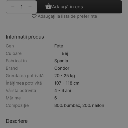
+
−
Adaugă în coș
Adăugați la lista de preferințe
Informații produs
Gen
Fete
Culoare
Bej
Fabricat în
Spania
Brand
Condor
Greutatea potrivită
20 - 25 kg
Înălțimea potrivită
107 - 118 cm
Vârsta potrivită
4 - 6 ani
Mărime
6
Compoziție
80% bumbac, 20% nailon
Descriere