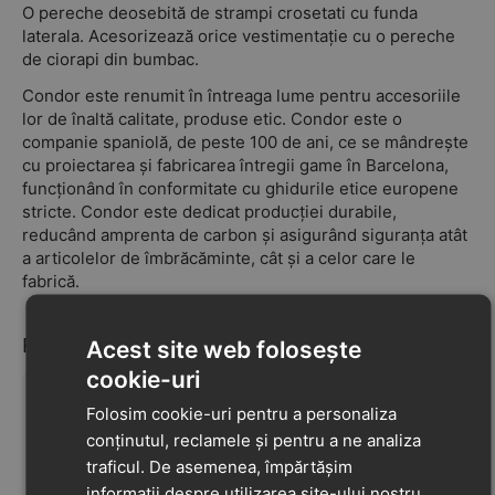
O pereche deosebită de strampi crosetati cu funda
laterala. Acesorizează orice vestimentație cu o pereche
de ciorapi din bumbac.
Condor este renumit în întreaga lume pentru accesoriile
lor de înaltă calitate, produse etic. Condor este o
companie spaniolă, de peste 100 de ani, ce se mândrește
cu proiectarea și fabricarea întregii game în Barcelona,
funcționând în conformitate cu ghidurile etice europene
stricte. Condor este dedicat producției durabile,
reducând amprenta de carbon și asigurând siguranța atât
a articolelor de îmbrăcăminte, cât și a celor care le
fabrică.
Recenzii
Acest site web folosește
cookie-uri
Folosim cookie-uri pentru a personaliza
conținutul, reclamele și pentru a ne analiza
Nu au fost găsite recenzii
traficul. De asemenea, împărtășim
informații despre utilizarea site-ului nostru