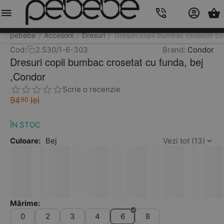
Meniu
Caută
Cos
Account
Contacts
pebebe
Accesorii
Dresuri
Dresuri copii bumbac crosetat cu
/
/
/
Cod:
2.530/1-6-303
Brand:
Condor
Dresuri copii bumbac crosetat cu funda, bej
,Condor
Scrie o recenzie
94
lei
90
ÎN STOC
Culoare:
Bej
Vezi tot (13)
Mărime:
0
2
3
4
6
8