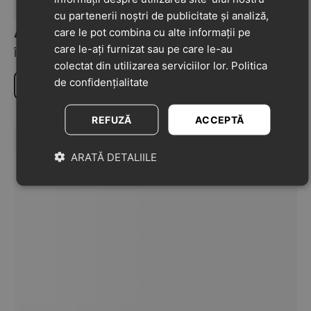
cu partenerii noștri de publicitate și analiză,
Adaugă o recenzie la acest produs
care le pot combina cu alte informații pe
care le-ați furnizat sau pe care le-au
Împărtășiți-vă opiniile despre acest produs cu alți clienți
colectat din utilizarea serviciilor lor.
Politica
de confidențialitate
Scrie o recenzie
REFUZĂ
ACCEPTĂ
ARATĂ DETALIILE