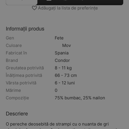
Adăugați la lista de preferințe
Informații produs
Gen
Fete
Culoare
Mov
Fabricat în
Spania
Brand
Condor
Greutatea potrivită
8 - 11 kg
Înălțimea potrivită
66 - 73 cm
Vârsta potrivită
6 - 12 luni
Mărime
0
Compoziție
75% bumbac, 25% nailon
Descriere
O pereche deosebită de strampi cu o nuanta de gri