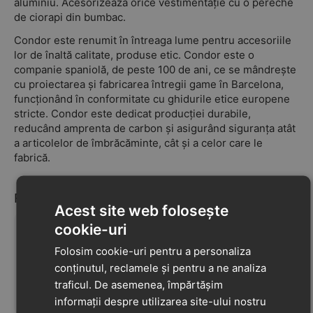
aluminiu. Acesorizează orice vestimentație cu o pereche
de ciorapi din bumbac.
Condor este renumit în întreaga lume pentru accesoriile
lor de înaltă calitate, produse etic. Condor este o
companie spaniolă, de peste 100 de ani, ce se mândrește
cu proiectarea și fabricarea întregii game în Barcelona,
funcționând în conformitate cu ghidurile etice europene
stricte. Condor este dedicat producției durabile,
reducând amprenta de carbon și asigurând siguranța atât
a articolelor de îmbrăcăminte, cât și a celor care le
fabrică.
Recenzii
Acest site web folosește
cookie-uri
Folosim cookie-uri pentru a personaliza
Nu au fost găsite recenzii
conținutul, reclamele și pentru a ne analiza
traficul. De asemenea, împărtășim
informații despre utilizarea site-ului nostru