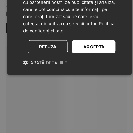
cu partenerii noștri de publicitate și analiză,
Adaugă o recenzie la acest produs
care le pot combina cu alte informații pe
Împărtășiți-vă opiniile despre acest produs cu alți clienți
care le-ați furnizat sau pe care le-au
colectat din utilizarea serviciilor lor.
Politica
Scrie o recenzie
de confidențialitate
REFUZĂ
ACCEPTĂ
ARATĂ DETALIILE