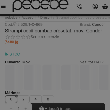
Meniu
Caută
Cos
Account
Contacts
pebebe
Accesorii
Dresuri
Strampi copii bumbac crosetat, 
/
/
/
Cod:
2.529/1-0-669
Brand:
Condor
Strampi copii bumbac crosetat, mov, Condor
Scrie o recenzie
74
lei
90
ÎN STOC
Culoare:
Mov
Vezi tot (14)
Mărime:
0
2
4
8
+
−
Adaugă în coș