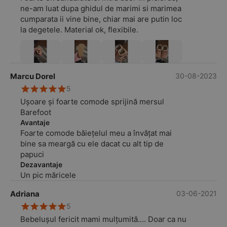
ne-am luat dupa ghidul de marimi si marimea
cumparata ii vine bine, chiar mai are putin loc
la degetele. Material ok, flexibile.
Marcu Dorel
30-08-2023
5
Ușoare și foarte comode sprijină mersul
Barefoot
Avantaje
Foarte comode băiețelul meu a învățat mai
bine sa meargă cu ele dacat cu alt tip de
papuci
Dezavantaje
Un pic măricele
Adriana
03-06-2021
5
Bebelușul fericit mami mulțumită.... Doar ca nu