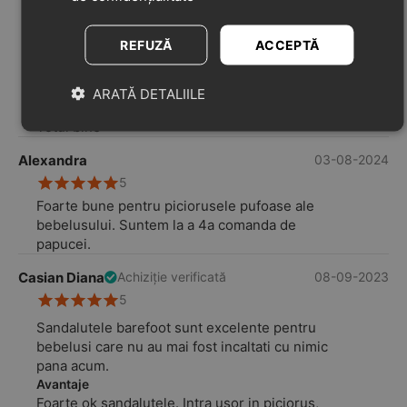
Foarte multumita!
Avantaje
REFUZĂ
ACCEPTĂ
Se potrivesc foarte bine pentru piciorusele
pufoase ale bebelușului nostru. Sunt usoare
so flexibile.
ARATĂ DETALIILE
Dezavantaje
Totul bine
Alexandra
03-08-2024
5
Foarte bune pentru piciorusele pufoase ale
bebelusului. Suntem la a 4a comanda de
papucei.
Casian Diana
08-09-2023
Achiziție verificată
5
Sandalutele barefoot sunt excelente pentru
bebelusi care nu au mai fost incaltati cu nimic
pana acum.
Avantaje
Foarte ok sandalutele. Intra usor in piciorus,