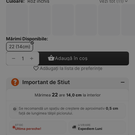
Culoare:
Roz inchis
Vezi tot (11)
Mărimi Disponibile:
22 (14cm)
+
−
Adaugă în coș
Adăugați la lista de preferințe
Important de Stiut
22
Mărimea
are
14,0 cm
la interior
Se recomandă un spațiu de creștere de aproximativ
0,5 cm
față de lungimea tălpii piciorului.
STOC
LIVRARE
Ultima pereche!
Expediem Luni