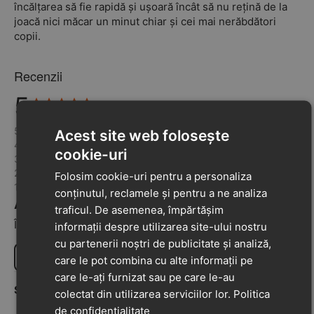
încălțarea să fie rapidă și ușoară încât să nu rețină de la
joacă nici măcar un minut chiar și cei mai nerăbdători
copii.
Recenzii
5
Recenzii: 3
5 din 5
100%
Acest site web folosește
4 din 4
0%
cookie-uri
3 din 3
0%
2 din 2
0%
Folosim cookie-uri pentru a personaliza
1 din 1
0%
conținutul, reclamele și pentru a ne analiza
Adaugă o recenzie la acest produs
traficul. De asemenea, împărtășim
Împărtășiți-vă opiniile despre acest produs cu alți clienți
informații despre utilizarea site-ului nostru
cu partenerii noștri de publicitate și analiză,
Scrie o recenzie
care le pot combina cu alte informații pe
care le-ați furnizat sau pe care le-au
Sub Anonimat
04-08-2024
colectat din utilizarea serviciilor lor.
Politica
5
de confidențialitate