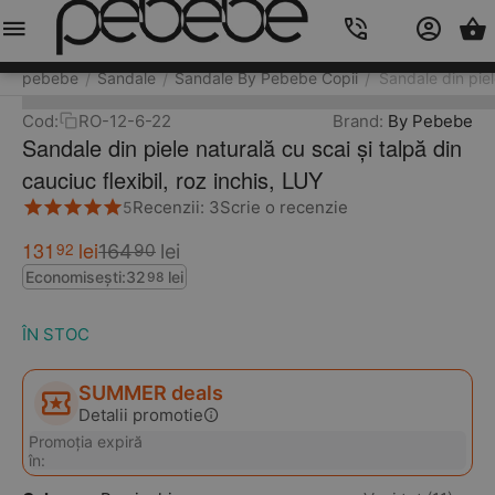
Meniu
Caută
Cos
Account
Contacts
pebebe
Sandale
Sandale By Pebebe Copii
Sandale din piele
/
/
/
Cod:
RO-12-6-22
Brand:
By Pebebe
Sandale din piele naturală cu scai și talpă din
cauciuc flexibil, roz inchis, LUY
Recenzii: 3
Scrie o recenzie
5
131
lei
92
164
lei
90
Economisești:
32
lei
98
ÎN STOC
SUMMER deals
Detalii promotie
Promoția expiră
în: