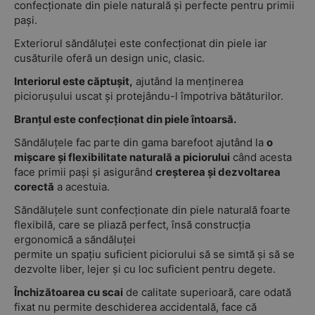
confecționate din piele naturală și perfecte pentru primii
pași.
Exteriorul săndăluței este confecționat din piele iar
cusăturile oferă un design unic, clasic.
Interiorul este căptușit,
ajutând la menținerea
piciorușului uscat și protejându-l împotriva bătăturilor.
Branțul este confecționat din piele întoarsă.
Săndăluțele fac parte din gama barefoot ajutând la
o
mișcare și flexibilitate naturală a piciorului
când acesta
face primii pași și asigurând
creșterea și dezvoltarea
corectă
a acestuia.
Săndăluțele sunt confecționate din piele naturală foarte
flexibilă, care se pliază perfect, însă construcția
ergonomică a săndăluței
permite un spațiu suficient piciorului să se simtă și să se
dezvolte liber, lejer și cu loc suficient pentru degete.
Închizătoarea cu scai
de calitate superioară, care odată
fixat nu permite deschiderea accidentală, face că