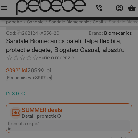
Meniu
Caută
Cos
Account
Contacts
pebebe
Sandale
Sandale Biomecanics Copii
Sandale Biomec
/
/
/
Cod:
262124-A556-20
Brand:
Biomecanics
Sandale Biomecanics baieti, talpa flexibila,
protectie degete, Biogateo Casual, albastru
Scrie o recenzie
209
lei
93
299
lei
90
Economisești:
89
lei
97
ÎN STOC
SUMMER deals
Detalii promotie
Promoția expiră
în: