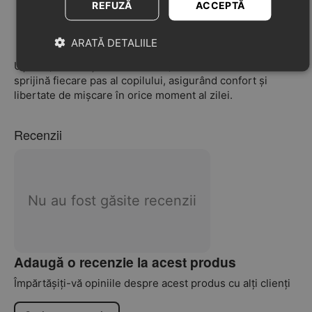
REFUZĂ
ACCEPTĂ
de ajustat.
Calapod
:
standard
, ideal pentru piciorușe normale.
ARATĂ DETALIILE
Ușoare, stabile și bine ventilate, sandalele Biomecanics
sprijină fiecare pas al copilului, asigurând confort și
libertate de mișcare în orice moment al zilei.
Recenzii
Nu au fost găsite recenzii
Adaugă o recenzie la acest produs
Împărtășiți-vă opiniile despre acest produs cu alți clienți