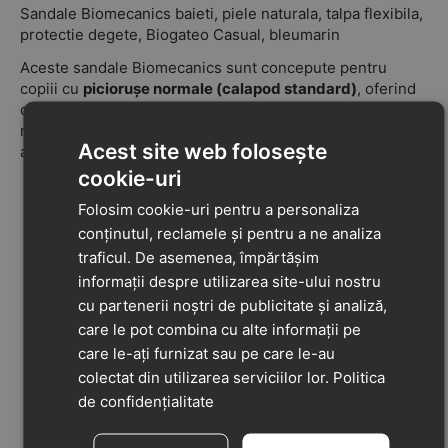
Sandale Biomecanics baieti, piele naturala, talpa flexibila,
protectie degete, Biogateo Casual, bleumarin
Aceste sandale Biomecanics sunt concepute pentru
copiii cu
piciorușe normale (calapod standard)
, oferind
o combinație echilibrată de funcționalitate, confort și
materiale de calitate. Sunt ideale pentru sezonul cald și
Acest site web folosește
activitățile zilnice.
cookie-uri
Tip branț
: fără suport pentru arcul plantar – permite
Folosim cookie-uri pentru a personaliza
dezvoltarea naturală a tălpii.
conținutul, reclamele și pentru a ne analiza
Material exterior
: combinație de
piele naturală
și
traficul. De asemenea, împărtășim
alte materiale durabile
, pentru confort și rezistență
informații despre utilizarea site-ului nostru
în timp.
cu partenerii noștri de publicitate și analiză,
Material interior / căptușeală
: din
alte materiale
,
care le pot combina cu alte informații pe
moi și prietenoase cu pielea.
care le-ați furnizat sau pe care le-au
colectat din utilizarea serviciilor lor.
Politica
Material talpă
:
cauciuc flexibil
, cu bună aderență și
de confidențialitate
rezistență la uzură.
Închidere
:
velcro și cataramă
– fixare sigură și ușor