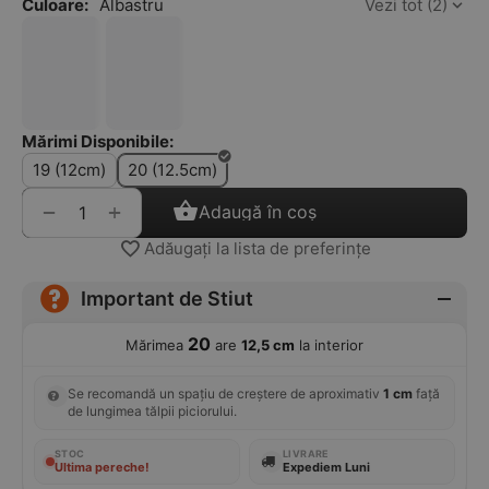
Culoare:
Albastru
Vezi tot (2)
Mărimi Disponibile:
19 (12cm)
20 (12.5cm)
+
−
Adaugă în coș
Adăugați la lista de preferințe
Important de Stiut
20
Mărimea
are
12,5 cm
la interior
Se recomandă un spațiu de creștere de aproximativ
1 cm
față
de lungimea tălpii piciorului.
STOC
LIVRARE
Ultima pereche!
Expediem Luni