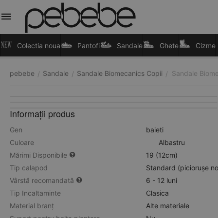
Colectia noua
Pantofi
Sandale
Ghete
Cizme
pebebe
Sandale
Sandale Biomecanics Copii
Sandale Biomec
/
/
/
Informații produs
Gen
baieti
Culoare
Albastru
Mărimi Disponibile
19 (12cm)
Tip calapod
Standard (piciorușe n
Vârstă recomandată
6 - 12 luni
Tip Incaltaminte
Clasica
Material branț
Alte materiale