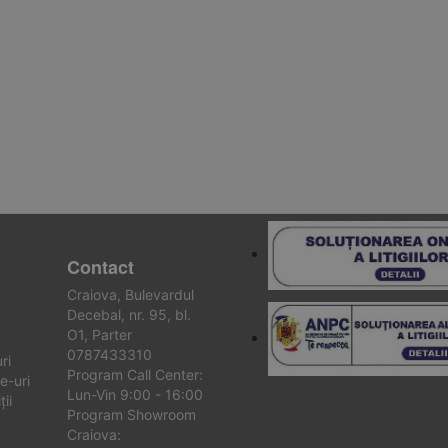
Contact
Craiova, Bulevardul
Decebal, nr. 95, bl.
O1, Parter
0787433310
ri
Program Call Center:
e-uri
Lun-Vin 9:00 - 16:00
ii
Program Showroom
Craiova: