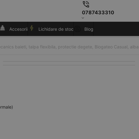
0787433310
Accesorii
Lichidare de stoc
Blog
anics baieti, talpa flexibila, protectie degete, Biogateo Casual, alba
ormale)