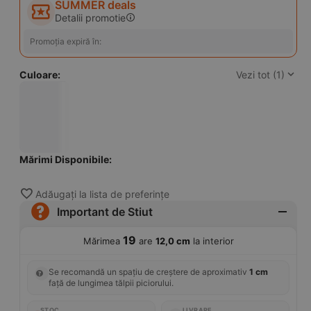
SUMMER deals
Detalii promotie
Promoția expiră în:
Culoare:
Vezi tot (1)
Mărimi Disponibile:
Adăugați la lista de preferințe
Important de Stiut
19
Mărimea
are
12,0 cm
la interior
Se recomandă un spațiu de creștere de aproximativ
1 cm
față de lungimea tălpii piciorului.
STOC
LIVRARE