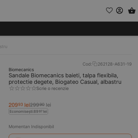
stru
Cod:
262128-A631-19
Biomecanics
Sandale Biomecanics baieti, talpa flexibila,
protectie degete, Biogateo Casual, albastru
Scrie o recenzie
209
lei
93
299
lei
90
Economisești:
89
lei
97
Momentan Indisponibil