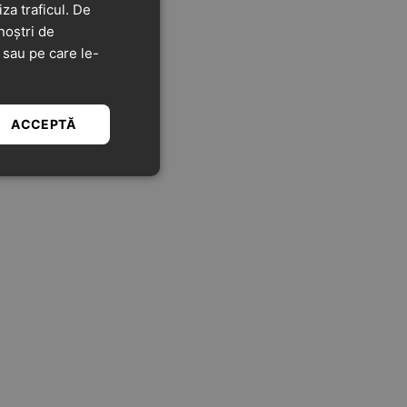
za traficul. De
noștri de
t sau pe care le-
ACCEPTĂ