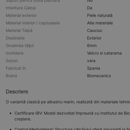
Suport pentru bolta plantara
Nu
Intaritura Calcai
Da
Material exterior
Piele naturală
Material interior / captușeala
Alte materiale
Material Talpă
Cauciuc
Destinatie
Exterior
Grosimea tălpii
6mm
Inchidere
Velcro si catarama
Sezon
vara
Fabricat în
Spania
Brand
Biomecanics
Descriere
O variantă clasică pe albastru marin, realizată din materiale tehnic
Certificare IBV: Model dezvoltat împreună cu Institutul de B
creștere.
Control Mediulateral: Structura călcâiului oferă siguranță la f