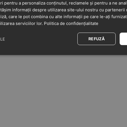
i pentru a personaliza conținutul, reclamele și pentru a ne anali
șim informații despre utilizarea site-ului nostru cu partenerii 
liză, care le pot combina cu alte informații pe care le-ați furniza
ilizarea serviciilor lor.
Politica de confidențialitate
REFUZĂ
ILE