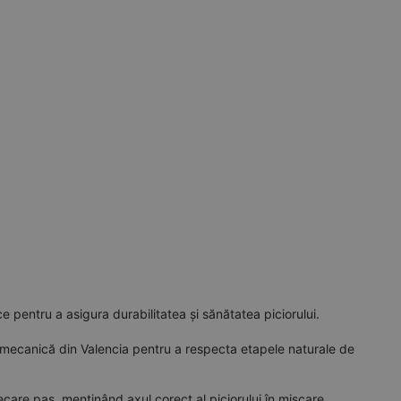
e pentru a asigura durabilitatea și sănătatea piciorului.
iomecanică din Valencia pentru a respecta etapele naturale de
iecare pas, menținând axul corect al piciorului în mișcare.