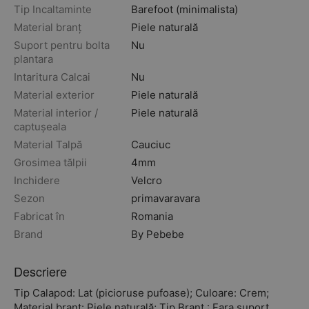
Tip Incaltaminte
Barefoot (minimalista)
Material branț
Piele naturală
Suport pentru bolta
Nu
plantara
Intaritura Calcai
Nu
Material exterior
Piele naturală
Material interior /
Piele naturală
captușeala
Material Talpă
Cauciuc
Grosimea tălpii
4mm
Inchidere
Velcro
Sezon
primavara
vara
Fabricat în
Romania
Brand
By Pebebe
Descriere
Tip Calapod: Lat (picioruse pufoase); Culoare: Crem;
Material branț: Piele naturală; Tip Branț : Fara suport