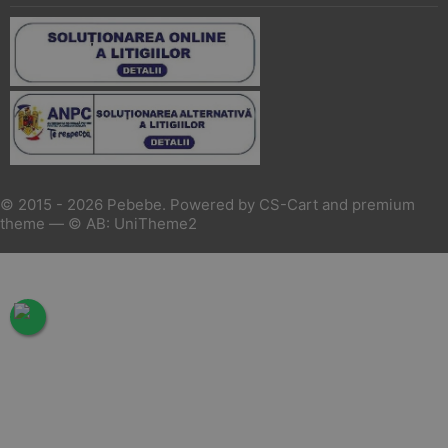
© 2015 - 2026 Pebebe. Powered by
CS-Cart
and premium
theme —
© AB: UniTheme2