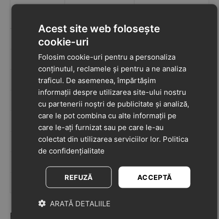
Dimensiune
Vărsta
Mărime
interior
recomandată
Acest site web folosește
17
11 cm
6-12 luni
cookie-uri
Folosim cookie-uri pentru a personaliza
18
11.7 cm
12 - 18 luni
conținutul, reclamele și pentru a ne analiza
19
12.5 cm
12 - 18 luni
traficul. De asemenea, împărtășim
informații despre utilizarea site-ului nostru
20
13 cm
18 - 24 luni
cu partenerii noștri de publicitate și analiză,
care le pot combina cu alte informații pe
21
13.8 cm
18 - 24 luni
care le-ați furnizat sau pe care le-au
colectat din utilizarea serviciilor lor.
Politica
22
14.5 cm
2 - 3 ani
de confidențialitate
23
15.2 cm
3 - 4 ani
REFUZĂ
ACCEPTĂ
24
15.9 cm
3 - 4 ani
ARATĂ DETALIILE
Recenzii