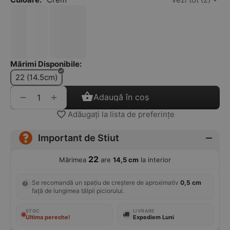
Mărimi Disponibile:
22 (14.5cm)
+
−
Adaugă în coș
Adăugați la lista de preferințe
Important de Stiut
22
Mărimea
are
14,5 cm
la interior
Se recomandă un spațiu de creștere de aproximativ
0,5 cm
față de lungimea tălpii piciorului.
STOC
LIVRARE
Ultima pereche!
Expediem Luni