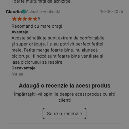
Foarte mulțumită de achiziție.
Claudia
16-06-2025
Achiziție verificată
5
Recomand cu mare drag!
Avantaje
Aceste săndăluțe sunt extrem de confortabile
și super drăguțe. I s-au potrivit perfect fetiței
mele. Fetița merge foarte bine, nu alunecă
piciorușul fiindcă sunt foarte bine ventilate și
lasă piciorușul să respire.
Dezavantaje
Nu au
Adaugă o recenzie la acest produs
Împărtășiți-vă opiniile despre acest produs cu alți
clienți
Scrie o recenzie