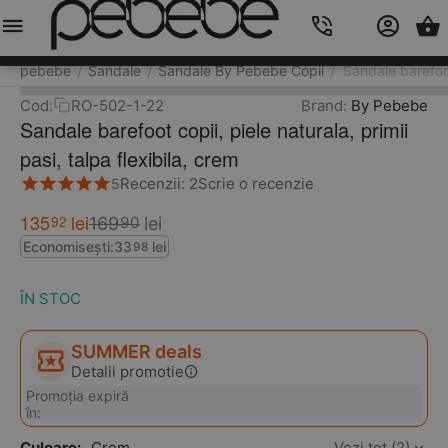
Meniu
Caută
Cos
Account
Contacts
pebebe
Sandale
Sandale By Pebebe Copii
Sandale barefoot 
/
/
/
Cod:
RO-502-1-22
Brand:
By Pebebe
Sandale barefoot copii, piele naturala, primii
pasi, talpa flexibila, crem
Recenzii: 2
Scrie o recenzie
5
135
lei
92
169
lei
90
Economisești:
33
lei
98
ÎN STOC
SUMMER deals
Detalii promotie
Promoția expiră
în:
Culoare:
Crem
Vezi tot (2)