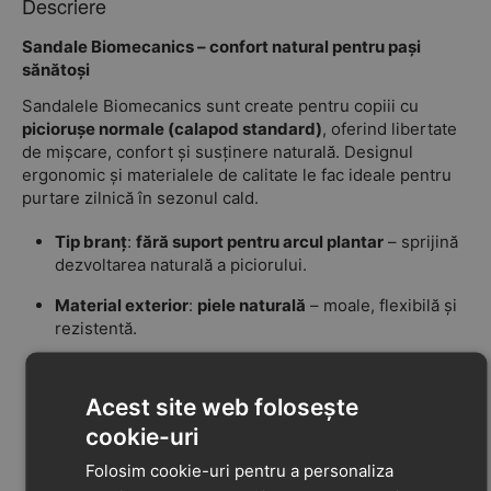
Descriere
Sandale Biomecanics – confort natural pentru pași
sănătoși
Sandalele Biomecanics sunt create pentru copiii cu
piciorușe normale (calapod standard)
, oferind libertate
de mișcare, confort și susținere naturală. Designul
ergonomic și materialele de calitate le fac ideale pentru
purtare zilnică în sezonul cald.
Tip branț
:
fără suport pentru arcul plantar
– sprijină
dezvoltarea naturală a piciorului.
Material exterior
:
piele naturală
– moale, flexibilă și
rezistentă.
Material interior / căptușeală
: din
alte materiale
,
confortabile și prietenoase cu pielea.
Acest site web folosește
Material talpă
:
cauciuc flexibil
, cu bună aderență,
cookie-uri
ideal pentru mers stabil.
Folosim cookie-uri pentru a personaliza