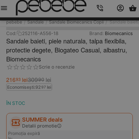
Meniu
Caută
Cos
Account
Contacts
pebebe
Sandale
Sandale Biomecanics Copii
Sandale baieti
/
/
/
Cod:
252116-A556-18
Brand:
Biomecanics
Sandale baieti, piele naturala, talpa flexibila,
protectie degete, Biogateo Casual, albastru,
Biomecanics
Scrie o recenzie
216
lei
93
309
lei
90
Economisești:
92
lei
97
ÎN STOC
SUMMER deals
Detalii promotie
Promoția expiră
în: