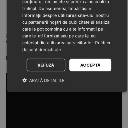
Închidere
:
velcro și cataramă
– fixare sigură și
conținutul, reclamele și pentru a ne analiza
reglabilă, ușor de utilizat.
traficul. De asemenea, împărtășim
informații despre utilizarea site-ului nostru
Calapod
:
standard
, potrivit pentru piciorușe
cu partenerii noștri de publicitate și analiză,
normale.
care le pot combina cu alte informații pe
Sandalele oferă copilului o experiență de purtare plăcută,
care le-ați furnizat sau pe care le-au
susținând pașii activi cu confort și libertate de mișcare.
colectat din utilizarea serviciilor lor.
Politica
de confidențialitate
Biomecanics
REFUZĂ
ACCEPTĂ
ARATĂ DETALIILE