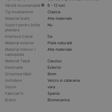
Vârstă recomandată
6 - 12 luni
Tip Incaltaminte
Clasica
Material branț
Alte materiale
Suport pentru bolta
Nu
plantara
Intaritura Calcai
Da
Material exterior
Piele naturală
Material interior /
Alte materiale
captușeala
Material Talpă
Cauciuc
Destinatie
Exterior
Grosimea tălpii
6mm
Inchidere
Velcro si catarama
Sezon
vara
Fabricat în
Spania
Brand
Biomecanics