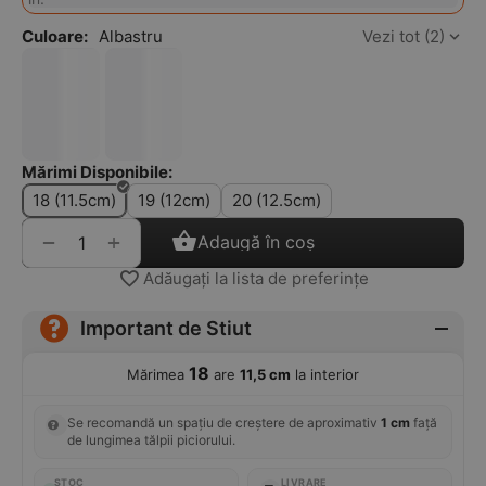
Culoare:
Albastru
Vezi tot (2)
Mărimi Disponibile:
18 (11.5cm)
19 (12cm)
20 (12.5cm)
+
−
Adaugă în coș
Adăugați la lista de preferințe
Important de Stiut
18
Mărimea
are
11,5 cm
la interior
Se recomandă un spațiu de creștere de aproximativ
1 cm
față
de lungimea tălpii piciorului.
STOC
LIVRARE