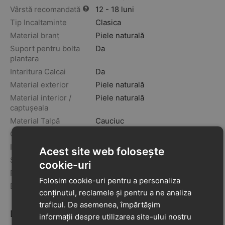
Vârstă recomandată
12 - 18 luni
Tip Incaltaminte
Clasica
Material branț
Piele naturală
Suport pentru bolta
Da
plantara
Intaritura Calcai
Da
Material exterior
Piele naturală
Material interior /
Piele naturală
captușeala
Material Talpă
Cauciuc
Grosimea tălpii
5mm
Inchidere
Velcro
Acest site web folosește
Sezon
vara
cookie-uri
Fabricat în
Ungaria
Folosim cookie-uri pentru a personaliza
Brand
D.D. Step
conținutul, reclamele și pentru a ne analiza
traficul. De asemenea, împărtășim
Descriere
informații despre utilizarea site-ului nostru