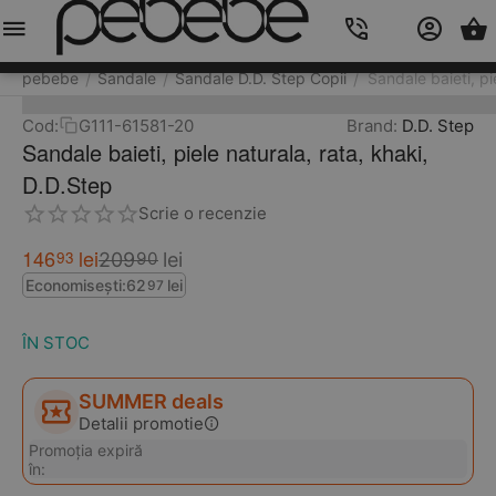
Meniu
Caută
Cos
Account
Contacts
pebebe
Sandale
Sandale D.D. Step Copii
Sandale baieti, pi
/
/
/
Cod:
G111-61581-20
Brand:
D.D. Step
Sandale baieti, piele naturala, rata, khaki,
D.D.Step
Scrie o recenzie
146
lei
93
209
lei
90
Economisești:
62
lei
97
ÎN STOC
SUMMER deals
Detalii promotie
Promoția expiră
în: