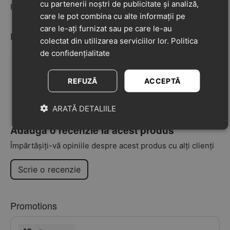
cu partenerii noștri de publicitate și analiză,
Recomandat pentru picioare normale/late
care le pot combina cu alte informații pe
care le-ați furnizat sau pe care le-au
Recenzii
colectat din utilizarea serviciilor lor.
Politica
de confidențialitate
REFUZĂ
ACCEPTĂ
Nu au fost găsite recenzii
ARATĂ DETALIILE
Adaugă o recenzie la acest produs
Împărtășiți-vă opiniile despre acest produs cu alți clienți
Scrie o recenzie
Promotions