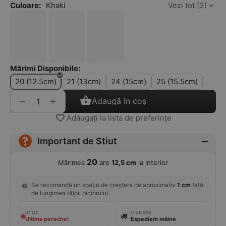
Culoare:
Khaki
Vezi tot (3)
Mărimi Disponibile:
20 (12.5cm)
21 (13cm)
24 (15cm)
25 (15.5cm)
+
−
Adaugă în coș
Adăugați la lista de preferințe
Important de Stiut
20
Mărimea
are
12,5 cm
la interior
Se recomandă un spațiu de creștere de aproximativ
1 cm
față
de lungimea tălpii piciorului.
STOC
LIVRARE
Ultima pereche!
Expediem mâine