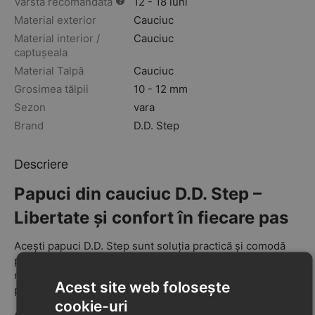
Vârstă recomandată
12 - 18 luni
Material exterior
Cauciuc
Material interior /
Cauciuc
captușeala
Material Talpă
Cauciuc
Grosimea tălpii
10 - 12 mm
Sezon
vara
Brand
D.D. Step
Descriere
Papuci din cauciuc D.D. Step –
Libertate și confort în fiecare pas
Acești papuci D.D. Step sunt soluția practică și comodă
pentru zilele calde de vară. Realizați integral din cauciuc
moale, sunt ușori, flexibili și ideali pentru copiii cu
Acest site web folosește
piciorușe pufoase.
cookie-uri
•
Calapod lat
– perfect pentru piciorușe mai plinuțe,