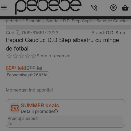
Meniu
Caută
Cos
Account
Contacts
pebebe
Sandale
Sandale D.D. Step Copii
Sandale Cauciuc
/
/
/
Cod:
J109-61661-22/23
Brand:
D.D. Step
Papuci Cauciuc D.D Step albastru cu minge
de fotbal
Scrie o recenzie
62
lei
93
89
lei
90
Economisești:
26
lei
97
Momentan Indisponibil
SUMMER deals
Detalii promotie
Promoția expiră
în: