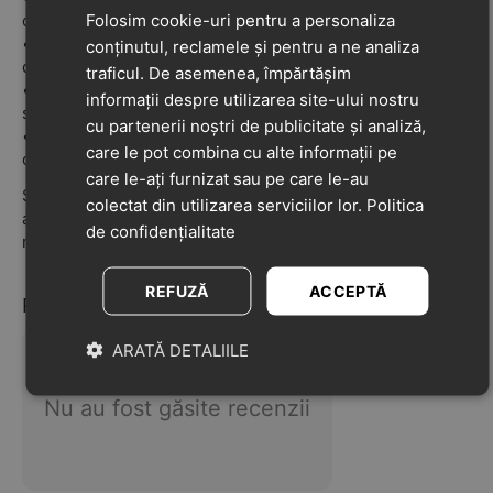
Folosim cookie-uri pentru a personaliza
oferind spațiu și confort
•
Material exterior și interior: cauciuc
– moale, ușor de
conținutul, reclamele și pentru a ne analiza
curățat și rezistent la apă
traficul. De asemenea, împărtășim
•
Talpă din cauciuc aderent
– stabilitate bună chiar și pe
informații despre utilizarea site-ului nostru
suprafețe umede
cu partenerii noștri de publicitate și analiză,
•
Potriviți pentru sezonul cald
– ideali pentru grădiniță,
care le pot combina cu alte informații pe
curte, plajă sau joacă afară
care le-ați furnizat sau pe care le-au
Simpli, comozi și ușor de încălțat, acești papuci sunt
colectat din utilizarea serviciilor lor.
Politica
alegerea perfectă pentru micuții care vor să fie în
de confidențialitate
mișcare toată vara!
REFUZĂ
ACCEPTĂ
Recenzii
ARATĂ DETALIILE
Nu au fost găsite recenzii