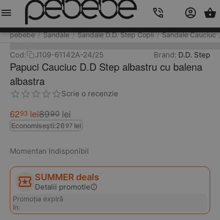
Meniu
Caută
Cos
Account
Contacts
pebebe
Sandale
Sandale D.D. Step Copii
Sandale Cauciuc
/
/
/
Cod:
J109-61142A-24/25
Brand:
D.D. Step
Papuci Cauciuc D.D Step albastru cu balena
albastra
Scrie o recenzie
62
lei
93
89
lei
90
Economisești:
26
lei
97
Momentan Indisponibil
SUMMER deals
Detalii promotie
Promoția expiră
în: