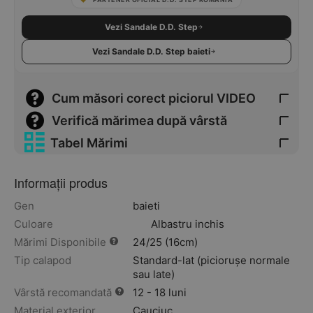
Vezi Sandale D.D. Step
Vezi Sandale D.D. Step baieti
Cum măsori corect piciorul VIDEO
Verifică mărimea după vârstă
Tabel Mărimi
Informații produs
Gen
baieti
Culoare
Albastru inchis
Mărimi Disponibile
24/25 (16cm)
Tip calapod
Standard-lat (piciorușe normale
sau late)
Vârstă recomandată
12 - 18 luni
Material exterior
Cauciuc