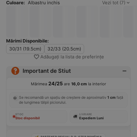
Culoare:
Albastru inchis
Vezi tot (7)
Mărimi Disponibile:
30/31 (19.5cm)
32/33 (20.5cm)
Adăugați la lista de preferințe
Important de Stiut
24/25
Mărimea
are
16,0 cm
la interior
Se recomandă un spațiu de creștere de aproximativ
1 cm
față
de lungimea tălpii piciorului.
STOC
LIVRARE
Stoc disponibil
Expediem Luni
PARTENER OFICIAL D.D. STEP ROMÂNIA