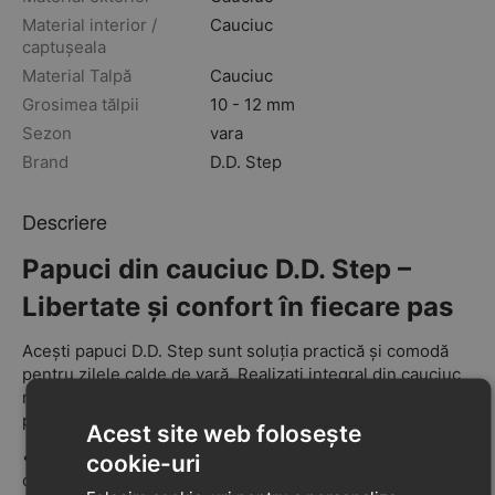
Material interior /
Cauciuc
captușeala
Material Talpă
Cauciuc
Grosimea tălpii
10 - 12 mm
Sezon
vara
Brand
D.D. Step
Descriere
Papuci din cauciuc D.D. Step –
Libertate și confort în fiecare pas
Acești papuci D.D. Step sunt soluția practică și comodă
pentru zilele calde de vară. Realizați integral din cauciuc
moale, sunt ușori, flexibili și ideali pentru copiii cu
piciorușe pufoase.
Acest site web folosește
•
Calapod lat
– perfect pentru piciorușe mai plinuțe,
cookie-uri
oferind spațiu și confort