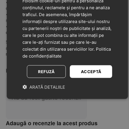
Folosim cookie-uri pentru a personaliza
•
Material exterior și interior: cauciuc
– moale, ușor de
conținutul, reclamele și pentru a ne analiza
curățat și rezistent la apă
•
Talpă din cauciuc aderent
– stabilitate bună chiar și pe
traficul. De asemenea, împărtășim
suprafețe umede
informații despre utilizarea site-ului nostru
•
Potriviți pentru sezonul cald
– ideali pentru grădiniță,
cu partenerii noștri de publicitate și analiză,
curte, plajă sau joacă afară
care le pot combina cu alte informații pe
Simpli, comozi și ușor de încălțat, acești papuci sunt
care le-ați furnizat sau pe care le-au
alegerea perfectă pentru micuții care vor să fie în
colectat din utilizarea serviciilor lor.
Politica
mișcare toată vara!
de confidențialitate
Recenzii
REFUZĂ
ACCEPTĂ
ARATĂ DETALIILE
Nu au fost găsite recenzii
Adaugă o recenzie la acest produs