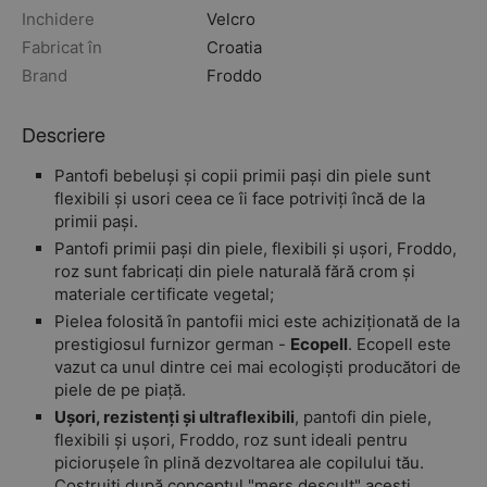
Inchidere
Velcro
Fabricat în
Croatia
Brand
Froddo
Descriere
Pantofi bebeluși și copii primii pași din piele sunt
flexibili și usori ceea ce îi face potriviți încă de la
primii pași.
Pantofi primii pași din piele, flexibili și ușori, Froddo,
roz sunt fabricați din piele naturală fără crom și
materiale certificate vegetal;
Pielea folosită în pantofii mici este achiziționată de la
prestigiosul furnizor german -
Ecopell
. Ecopell este
vazut ca unul dintre cei mai ecologiști producători de
piele de pe piață.
Ușori, rezistenți și ultraflexibili
, pantofi din piele,
flexibili și ușori, Froddo, roz sunt ideali pentru
piciorușele în plină dezvoltarea ale copilului tău.
Costruiți după conceptul "mers desculț" acești