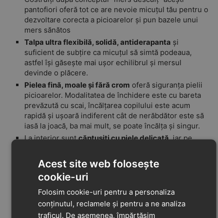
pantofiori oferă tot ce are nevoie micuțul tău pentru o
dezvoltare corecta a picioarelor și pun bazele unui
mers sănătos
Talpa ultra flexibilă, solidă, antiderapanta
și
suficient de subțire ca micuțul să simtă podeaua,
astfel își găsește mai ușor echilibrul și mersul
devinde o plăcere.
Pielea fină, moale și fără crom
oferă siguranța pielii
picioarelor. Modalitatea de închidere este cu bareta
prevăzută cu scai, încălțarea copilului este acum
rapidă și ușoară indiferent cât de nerăbdător este să
iasă la joacă, ba mai mult, se poate încălța și singur.
La interior sunt
căptușiți cu piele delicată
, iar pe
talpă au branț absorbant, piciorușele vor fi uscate și
la temperatura perfectă pe toată perioada purtării.
Acest site web folosește
În zona călcâiului piele este dublată
pentru o
cookie-uri
poziționare cât mai corectă a acestuia.
Folosim cookie-uri pentru a personaliza
Cu
spațiu suficient în zona degetelor
acestea se
simt libere și se dezvoltă armonios și natural.
conținutul, reclamele și pentru a ne analiza
traficul. De asemenea, împărtășim
Acest tip de pantofi devin preferații oricărui copil.