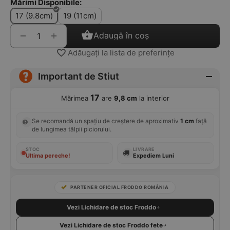
Mărimi Disponibile:
17 (9.8cm)
19 (11cm)
+
−
Adaugă în coș
Adăugați la lista de preferințe
Important de Stiut
17
Mărimea
are
9,8 cm
la interior
Se recomandă un spațiu de creștere de aproximativ
1 cm
față
de lungimea tălpii piciorului.
STOC
LIVRARE
Ultima pereche!
Expediem Luni
PARTENER OFICIAL FRODDO ROMÂNIA
Vezi Lichidare de stoc Froddo
Vezi Lichidare de stoc Froddo fete