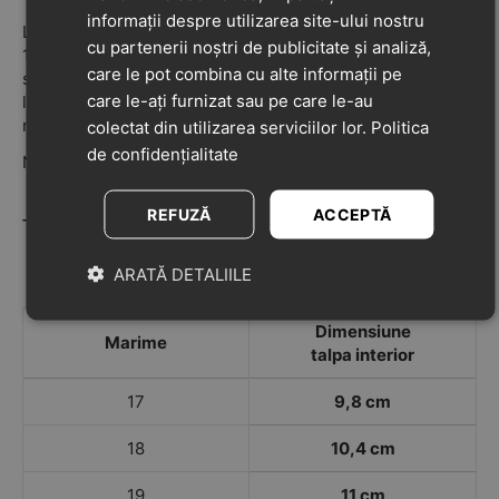
informații despre utilizarea site-ului nostru
Lungimea interioară este mărită de catre producător cu
cu partenerii noștri de publicitate și analiză,
12 mm, lungime care este necesară pentru o creștere
care le pot combina cu alte informații pe
sănătoasă și dezvoltarea picioarelor, nu este nevoie sa
care le-ați furnizat sau pe care le-au
lăsați toleranță. După măsurarea piciorului alegeți fix
mărimea corespunzătoare în centimetri din tabel.
colectat din utilizarea serviciilor lor.
Politica
de confidențialitate
Nu se potrivesc piciorușelor late sau pufoase!
REFUZĂ
ACCEPTĂ
Tabel marimi Froddo
ARATĂ DETALIILE
Dimensiune
Marime
talpa interior
17
9,8 cm
18
10,4 cm
19
11 cm