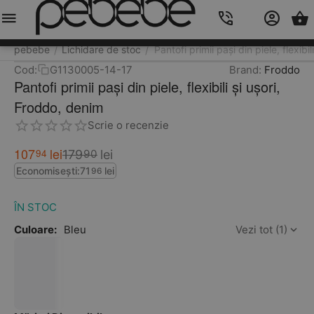
Meniu
Caută
Cos
Account
Contacts
pebebe
Lichidare de stoc
Pantofi primii pași din piele, flexibi
/
/
Cod:
G1130005-14-17
Brand:
Froddo
Pantofi primii pași din piele, flexibili și ușori,
Froddo, denim
Scrie o recenzie
107
lei
94
179
lei
90
Economisești:
71
lei
96
ÎN STOC
Culoare:
Bleu
Vezi tot (1)