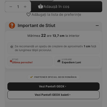
+
−
Adaugă în coș
Adăugați la lista de preferințe
Important de Stiut
22
Mărimea
are
13,7 cm
la interior
Se recomandă un spațiu de creștere de aproximativ
1 cm
față
de lungimea tălpii piciorului.
STOC
LIVRARE
Ultima pereche!
Expediem Luni
PARTENER OFICIAL GEOX ROMÂNIA
Vezi Pantofi GEOX
Vezi Pantofi GEOX baieti