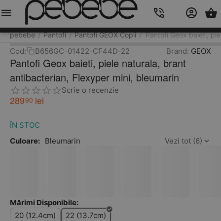
Meniu
Caută
Cos
Account
Contacts
pebebe
Pantofi
Pantofi GEOX Copii
Pantofi Geox baieti, pie
/
/
/
Cod:
B656GC-01422-CF44D-22
Brand:
GEOX
Pantofi Geox baieti, piele naturala, brant
antibacterian, Flexyper mini, bleumarin
Scrie o recenzie
289
lei
90
ÎN STOC
Culoare:
Bleumarin
Vezi tot (6)
Mărimi Disponibile:
20 (12.4cm)
22 (13.7cm)