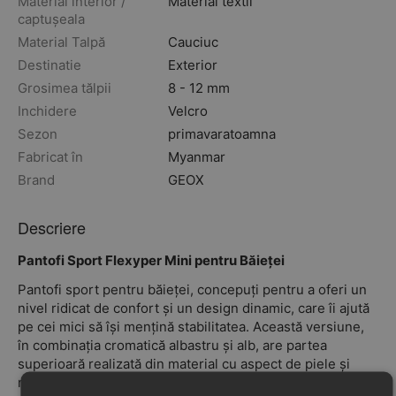
Material interior /
Material textil
captușeala
Material Talpă
Cauciuc
Destinatie
Exterior
Grosimea tălpii
8 - 12 mm
Inchidere
Velcro
Sezon
primavara
toamna
Fabricat în
Myanmar
Brand
GEOX
Descriere
Pantofi Sport Flexyper Mini pentru Băieței
Pantofi sport pentru băieței, concepuți pentru a oferi un
nivel ridicat de confort și un design dinamic, care îi ajută
pe cei mici să își mențină stabilitatea. Această versiune,
în combinația cromatică albastru și alb, are partea
superioară realizată din material cu aspect de piele și
nailon, completată de detalii sportive moderne.