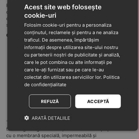
Flexyper Mini este încălțămintea ideală pentru aventurile
Acest site web folosește
de zi cu zi și orele de joacă, oferind piciorușelor libertate
cookie-uri
de mișcare și suportul necesar pentru o dezvoltare
Folosim cookie-uri pentru a personaliza
sănătoasă.
conținutul, reclamele și pentru a ne analiza
Caracteristici și Beneficii
traficul. De asemenea, împărtășim
Protecție la fiecare pas: Efect excelent de amortizare
informații despre utilizarea site-ului nostru
care protejează piciorul, absorbind șocurile și
cu partenerii noștri de publicitate și analiză,
vibrațiile din timpul mersului.
care le pot combina cu alte informații pe
Practici: Foarte ușor și rapid de încălțat, economisind
care le-ați furnizat sau pe care le-au
timp pentru părinți.
colectat din utilizarea serviciilor lor.
Politica
Confortabili: Construcție ușoară (lightweight) care nu
de confidențialitate
obosește piciorul.
Funcționali: Închidere cu scai (velcro) pentru o
REFUZĂ
ACCEPTĂ
ajustare perfectă și branț detașabil pentru igienă
sporită.
ARATĂ DETALIILE
Tehnologie: Geox Respira™ Acest model beneficiază de
tehnologia originală Geox, care combină talpa perforată
cu o membrană specială, impermeabilă și