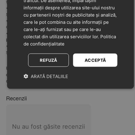
traficul. De asemenea, împărtășim
și asigură stabilitate.
informații despre utilizarea site-ului nostru
✔
Bareta ajustabilă peste picior
– permite o fixare sigură
și ușoară.
cu partenerii noștri de publicitate și analiză,
✔
Deschidere largă
– pentru încălțare rapidă și
care le pot combina cu alte informații pe
confortabilă.
care le-ați furnizat sau pe care le-au
✔
Branț drept
– sprijină dezvoltarea sănătoasă a
colectat din utilizarea serviciilor lor.
Politica
piciorului.
de confidențialitate
✔
Interior din piele naturală fină
– oferă o senzație moale
și respirabilitate optimă.
REFUZĂ
ACCEPTĂ
Un model versatil și feminin, perfect pentru micile
domnișoare care vor să pășească în lume cu stil și
ARATĂ DETALIILE
confort!
Recenzii
Nu au fost găsite recenzii