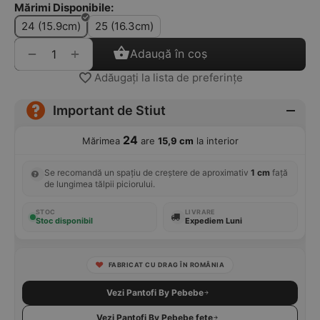
Mărimi Disponibile:
24 (15.9cm)
25 (16.3cm)
+
−
Adaugă în coș
Adăugați la lista de preferințe
Important de Stiut
24
Mărimea
are
15,9 cm
la interior
Se recomandă un spațiu de creștere de aproximativ
1 cm
față
de lungimea tălpii piciorului.
STOC
LIVRARE
Stoc disponibil
Expediem Luni
FABRICAT CU DRAG ÎN ROMÂNIA
Vezi Pantofi By Pebebe
Vezi Pantofi By Pebebe fete