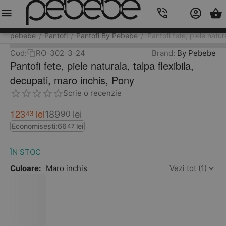
Meniu
Caută
Cos
Account
Contacts
pebebe
Pantofi
Pantofi By Pebebe
Pantofi fete, piele natur
/
/
/
Cod:
RO-302-3-24
Brand:
By Pebebe
Pantofi fete, piele naturala, talpa flexibila,
decupati, maro inchis, Pony
Scrie o recenzie
123
lei
43
189
lei
90
Economisești:
66
lei
47
ÎN STOC
Culoare:
Maro inchis
Vezi tot (1)