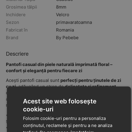
Grosimea tălpii
8mm
Inchidere
Velcro
Sezon
primavara
toamna
Fabricat în
Romania
Brand
By Pebebe
Descriere
Pantofi casual din piele naturală imprimată floral –
confort și eleganță pentru fiecare zi
Acești pantofi casual sunt
perfecți pentru ținutele de zi
cu zi
, adăugând un strop de
delicatețe și rafinament
datorită
pielii naturale cu imprimeu floral
. Moi, plăcuți la
atingere și durabili, sunt ideali pentru piciorușele
Acest site web folosește
normale sau mai late.
cookie-uri
✔
Talpă flexibilă din cauciuc
– oferă libertate de mișcare
Folosim cookie-uri pentru a personaliza
și confort la fiecare pas.
conținutul, reclamele și pentru a ne analiza
✔
Întăritură la călcâi
– menține piciorul în poziția corectă