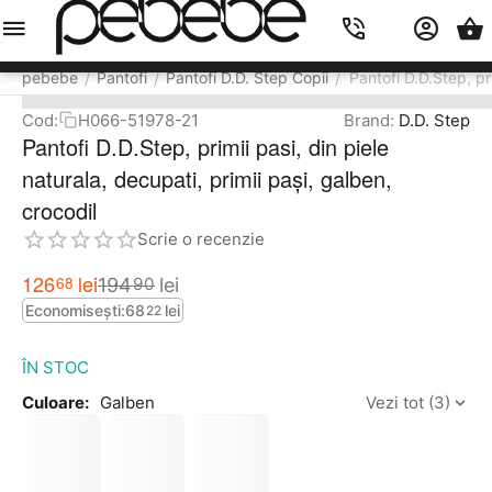
Meniu
Caută
Cos
Account
Contacts
pebebe
Pantofi
Pantofi D.D. Step Copii
Pantofi D.D.Step, pri
/
/
/
Cod:
H066-51978-21
Brand:
D.D. Step
Pantofi D.D.Step, primii pasi, din piele
naturala, decupati, primii pași, galben,
crocodil
Scrie o recenzie
126
lei
68
194
lei
90
Economisești:
68
lei
22
ÎN STOC
Culoare:
Galben
Vezi tot (3)