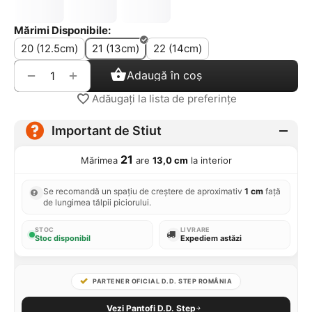
Mărimi Disponibile:
20 (12.5cm)
21 (13cm)
22 (14cm)
+
−
Adaugă în coș
Adăugați la lista de preferințe
Important de Stiut
21
Mărimea
are
13,0 cm
la interior
Se recomandă un spațiu de creștere de aproximativ
1 cm
față
de lungimea tălpii piciorului.
STOC
LIVRARE
Stoc disponibil
Expediem astăzi
PARTENER OFICIAL D.D. STEP ROMÂNIA
Vezi Pantofi D.D. Step