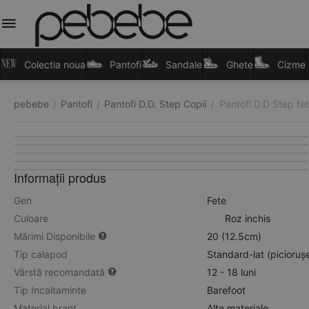
Colectia noua
Pantofi
Sandale
Ghete
Cizme
pebebe
Pantofi
Pantofi D.D. Step Copii
Pantofi D.D Step fete
/
/
/
Informații produs
Gen
Fete
Culoare
Roz inchis
Mărimi Disponibile
20 (12.5cm)
Tip calapod
Standard-lat (picioruș
Vârstă recomandată
12 - 18 luni
Tip Incaltaminte
Barefoot
Material branț
Alte materiale