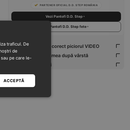
PARTENER OFICIAL D.D. STEP ROMÂNIA
Vezi Pantofi D.D. Step
Vezi Pantofi D.D. Step fete
za traficul. De
Cum măsori corect piciorul VIDEO
noștri de
Verifică mărimea după vârstă
t sau pe care le-
Tabel Mărimi
ACCEPTĂ