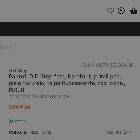
luturi
Cod:
S070-52838A-20
D.D. Step
Pantofi D.D Step fete, barefoot, primii pasi,
piele naturala, talpa fluorescenta, roz inchis,
fluturi
Scrie o recenzie
219
lei
90
ÎN STOC
Culoare:
Roz inchis
Vezi tot (2)