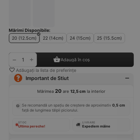
Mărimi Disponibile:
20 (12.5cm)
22 (14cm)
24 (15cm)
25 (15.5cm)
+
−
Adaugă în coș
Adăugați la lista de preferințe
Important de Stiut
20
Mărimea
are
12,5 cm
la interior
Se recomandă un spațiu de creștere de aproximativ
0,5 cm
față de lungimea tălpii piciorului.
STOC
LIVRARE
Ultima pereche!
Expediem mâine