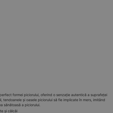
erfect formei piciorului, oferind o senzație autentică a suprafeței
, tendoanele și oasele piciorului să fie implicate în mers, imitând
ea sănătoasă a piciorului.
e și călcâi