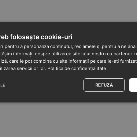
web folosește cookie-uri
i pentru a personaliza conținutul, reclamele și pentru a ne anali
șim informații despre utilizarea site-ului nostru cu partenerii 
liză, care le pot combina cu alte informații pe care le-ați furniza
ilizarea serviciilor lor.
Politica de confidențialitate
REFUZĂ
ILE