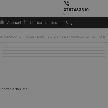
0787433310
Accesorii
Lichidare de stoc
Blog
, barefoot, primii pasi, piele naturala, talpa fluorescenta, roz inchis, f
e normale sau late)