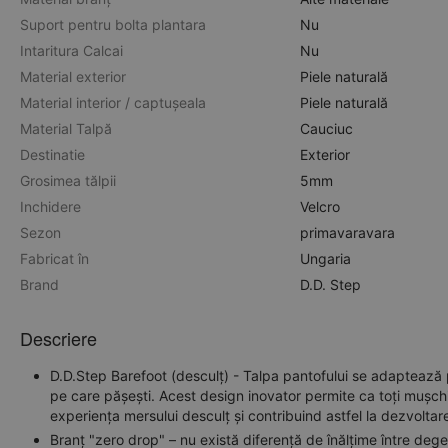
Suport pentru bolta plantara
Nu
Intaritura Calcai
Nu
Material exterior
Piele naturală
Material interior / captușeala
Piele naturală
Material Talpă
Cauciuc
Destinatie
Exterior
Grosimea tălpii
5mm
Inchidere
Velcro
Sezon
primavara
vara
Fabricat în
Ungaria
Brand
D.D. Step
Descriere
D.D.Step Barefoot (desculț) - Talpa pantofului se adaptează p
pe care pășești. Acest design inovator permite ca toți mușchii
experiența mersului desculț și contribuind astfel la dezvoltar
Branț "zero drop" – nu există diferență de înălțime între deget