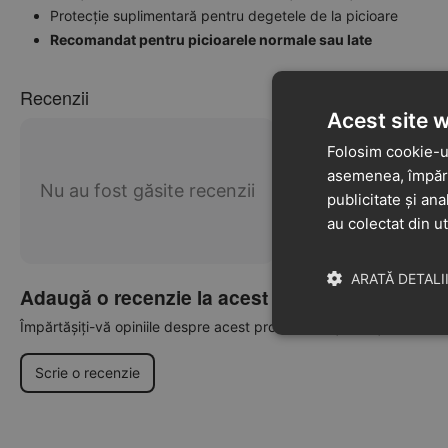
Protecție suplimentară pentru degetele de la picioare
Recomandat pentru picioarele normale sau late
Recenzii
Acest site 
Folosim cookie-ur
asemenea, împărtă
Nu au fost găsite recenzii
publicitate și ana
au colectat din ut
ARATĂ DETALI
Adaugă o recenzie la acest produs
Împărtășiți-vă opiniile despre acest produs cu alți clienți
Scrie o recenzie