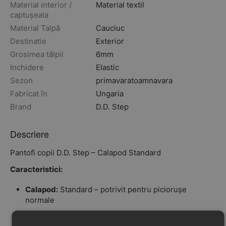
Material interior /
Material textil
captușeala
Material Talpă
Cauciuc
Destinatie
Exterior
Grosimea tălpii
6mm
Inchidere
Elastic
Sezon
primavara
toamna
vara
Fabricat în
Ungaria
Brand
D.D. Step
Descriere
Pantofi copii D.D. Step – Calapod Standard
Caracteristici:
Calapod:
Standard – potrivit pentru piciorușe
normale
Tip încălțăminte:
Clasică ( barefoot)