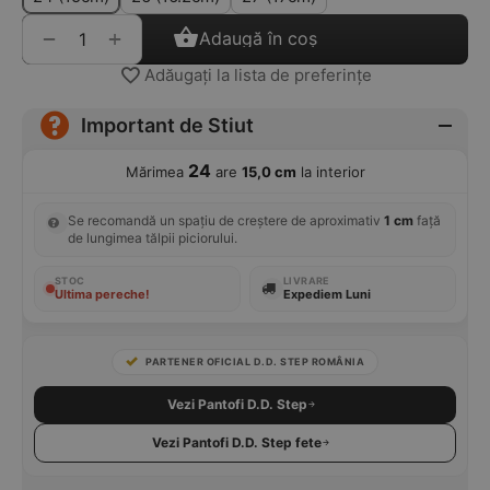
+
−
Adaugă în coș
Adăugați la lista de preferințe
Important de Stiut
24
Mărimea
are
15,0 cm
la interior
Se recomandă un spațiu de creștere de aproximativ
1 cm
față
de lungimea tălpii piciorului.
STOC
LIVRARE
Ultima pereche!
Expediem Luni
PARTENER OFICIAL D.D. STEP ROMÂNIA
Vezi Pantofi D.D. Step
Vezi Pantofi D.D. Step fete