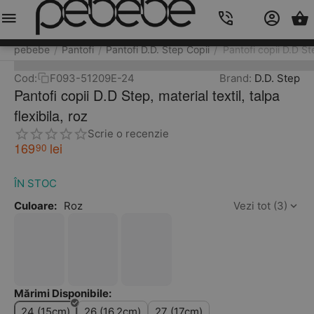
Meniu
Caută
Cos
Account
Contacts
pebebe
Pantofi
Pantofi D.D. Step Copii
Pantofi copii D.D Ste
/
/
/
Cod:
F093-51209E-24
Brand:
D.D. Step
Pantofi copii D.D Step, material textil, talpa
flexibila, roz
Scrie o recenzie
169
lei
90
ÎN STOC
Culoare:
Roz
Vezi tot (3)
Mărimi Disponibile:
24 (15cm)
26 (16.2cm)
27 (17cm)