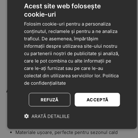
Acest site web folosește
Material exterior:
Material textil – moale, ușor și
cookie-uri
respirabil
Folosim cookie-uri pentru a personaliza
Material interior / căptușeală:
Material textil –
conținutul, reclamele și pentru a ne analiza
asigură confort pe tot parcursul zilei
traficul. De asemenea, împărtășim
Branț:
Piele naturală,
fără suport pentru arcul
informații despre utilizarea site-ului nostru
plantar
– oferă flexibilitate și libertate de mișcare
cu partenerii noștri de publicitate și analiză,
Talpă:
Cauciuc – flexibilă, aderentă și durabilă
care le pot combina cu alte informații pe
care le-ați furnizat sau pe care le-au
Închidere:
Elastic – pentru o încălțare rapidă și
colectat din utilizarea serviciilor lor.
Politica
adaptare ușoară pe picior
de confidențialitate
Avantaje:
REFUZĂ
ACCEPTĂ
Se încalță simplu, fără șireturi sau arici
Ideali pentru copiii care încep să se descurce singuri
ARATĂ DETALIILE
cu încălțatul
Materiale ușoare, perfecte pentru sezonul cald