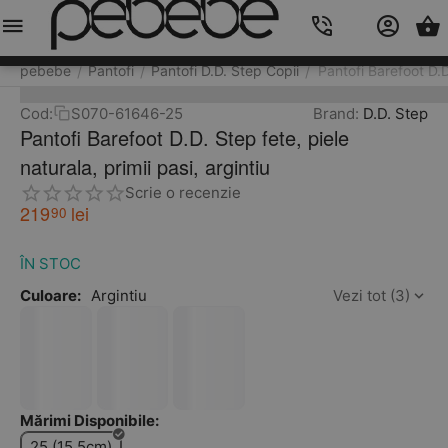
Meniu
Caută
Cos
Account
Contacts
pebebe
Pantofi
Pantofi D.D. Step Copii
Pantofi Barefoot D.D.
/
/
/
Cod:
S070-61646-25
Brand:
D.D. Step
Pantofi Barefoot D.D. Step fete, piele
naturala, primii pasi, argintiu
Scrie o recenzie
219
lei
90
ÎN STOC
Culoare:
Argintiu
Vezi tot (3)
Mărimi Disponibile:
25 (15.5cm)