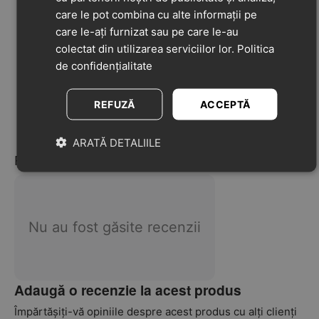
dezvoltarea sănătoasă a piciorului.
care le pot combina cu alte informații pe
Branț "zero drop" – nu există diferență de înălțime
care le-ați furnizat sau pe care le-au
între degete și călcâi
colectat din utilizarea serviciilor lor.
Politica
Protecție suplimentară pentru degetele de la picioare
de confidențialitate
Recomandat pentru picioarele normale sau late
Luminos fluorescent în întuneric – talpa se aprinde în
întuneric după expunerea la soare sau la lumină
REFUZĂ
ACCEPTĂ
puternică (inclusiv lumina UV)
ARATĂ DETALIILE
Recenzii
Nu au fost găsite recenzii
Adaugă o recenzie la acest produs
Împărtășiți-vă opiniile despre acest produs cu alți clienți