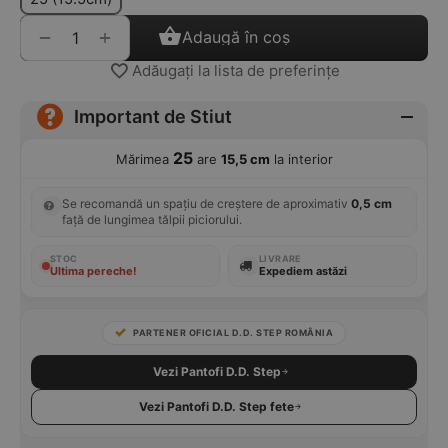
+
−
Adaugă în coș
Adăugați la lista de preferințe
Important de Stiut
25
Mărimea
are
15,5 cm
la interior
Se recomandă un spațiu de creștere de aproximativ
0,5 cm
față de lungimea tălpii piciorului.
STOC
LIVRARE
Ultima pereche!
Expediem astăzi
PARTENER OFICIAL D.D. STEP ROMÂNIA
Vezi Pantofi D.D. Step
Vezi Pantofi D.D. Step fete