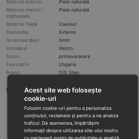
Material exterior
Piele naturală
Material interior /
Piele naturală
captușeala
Material Talpă
Cauciuc
Destinatie
Exterior
Grosimea tălpii
5mm
Inchidere
Velcro
Sezon
primavara
vara
Fabricat în
Ungaria
Brand
D.D. Step
Descriere
Acest site web folosește
cookie-uri
D.D.Step Barefoot (desculț) - Talpa pantofului se
adaptează perfect formei piciorului, oferind o
Folosim cookie-uri pentru a personaliza
senzație autentică a suprafeței pe care pășești. Acest
conținutul, reclamele și pentru a ne analiza
design inovator permite ca toți mușchii, tendoanele
traficul. De asemenea, împărtășim
și oasele piciorului să fie implicate în mers, imitând
informații despre utilizarea site-ului nostru
experiența mersului desculț și contribuind astfel la
cu partenerii noștri de publicitate și analiză,