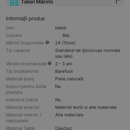
Tabel Mărimi
Informații produs
Gen
baieti
Culoare
Bej
Mărimi Disponibile
24 (15cm)
Tip calapod
Standard-lat (piciorușe normale
sau late)
Vârstă recomandată
2 - 3 ani
Tip Incaltaminte
Barefoot
Material branț
Piele naturală
Suport pentru bolta
Nu
plantara
Intaritura Calcai
Nu
Material exterior
Material textil si alte materiale
Material interior /
Alte materiale
captușeala
Material Talpă
Cauciuc