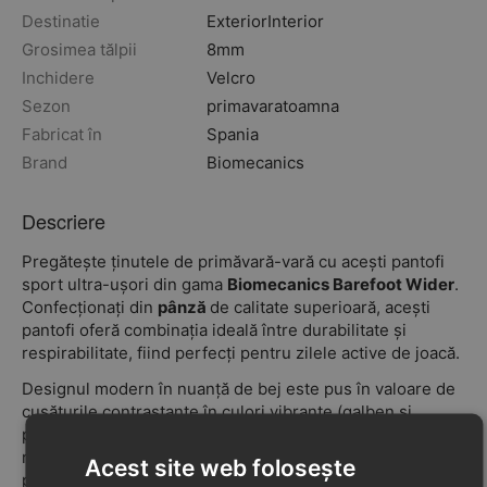
Destinatie
Exterior
Interior
Grosimea tălpii
8mm
Inchidere
Velcro
Sezon
primavara
toamna
Fabricat în
Spania
Brand
Biomecanics
Descriere
Pregătește ținutele de primăvară-vară cu acești pantofi
sport ultra-ușori din gama
Biomecanics Barefoot Wider
.
Confecționați din
pânză
de calitate superioară, acești
pantofi oferă combinația ideală între durabilitate și
respirabilitate, fiind perfecți pentru zilele active de joacă.
Designul modern în nuanță de bej este pus în valoare de
cusăturile contrastante în culori vibrante (galben și
portocaliu) și de detaliile funcționale. Construcția
respectă conceptul
barefoot
, oferind un calapod lat care
Acest site web folosește
permite degetelor să stea relaxate și o talpă flexibilă care