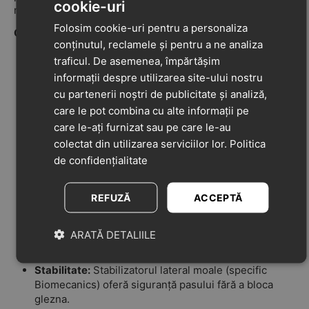
cookie-uri
nu îngrădește mișcarea naturală.
Folosim cookie-uri pentru a personaliza
Caracteristici și Avantaje:
conținutul, reclamele și pentru a ne analiza
Material Respirabil:
Exteriorul din material textil tip
traficul. De asemenea, împărtășim
canvas permite aerului să circule, prevenind
informații despre utilizarea site-ului nostru
supraîncălzirea piciorului în zilele calde.
cu partenerii noștri de publicitate și analiză,
Ajustare Perfectă:
Sistemul de închidere cu
două
care le pot combina cu alte informații pe
benzi cu scai (velcro)
permite o deschidere largă
care le-ați furnizat sau pe care le-au
pentru încălțare ușoară și o fixare excelentă,
colectat din utilizarea serviciilor lor.
Politica
indiferent de lățimea gleznei sau înălțimea scobiturii
de confidențialitate
piciorului.
Concept Wider (Barefoot):
Spațiu generos la vârf și
talpă plată (Zero Drop) pentru a susține dezvoltarea
REFUZĂ
ACCEPTĂ
naturală a musculaturii și echilibrului.
Protecție Vârf:
Zona degetelor este ranforsată
ARATĂ DETALIILE
pentru a rezista la uzură (lovire, târâre), protejând în
același timp degetele micuțului.
Stabilitate:
Stabilizatorul lateral moale (specific
Biomecanics) oferă siguranță pasului fără a bloca
glezna.