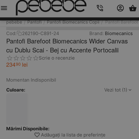
Meniu
Caută
Cos
Account
Contacts
pebebe
Pantofi
Pantofi Biomecanics Copii
Pantofi Barefoot
/
/
/
Cod:
262190-C891-24
Brand:
Biomecanics
Pantofi Barefoot Biomecanics Wider Canvas
cu Dublu Scai - Bej cu Accente Portocalii
Scrie o recenzie
234
lei
90
Momentan Indisponibil
Culoare:
Vezi tot (1)
Mărimi Disponibile:
Adăugați la lista de preferințe