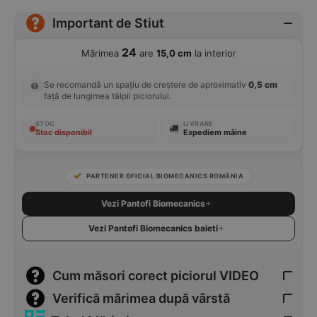
Important de Stiut
24
Mărimea
are
15,0 cm
la interior
Se recomandă un spațiu de creștere de aproximativ
0,5 cm
față de lungimea tălpii piciorului.
STOC
LIVRARE
Stoc disponibil
Expediem mâine
PARTENER OFICIAL BIOMECANICS ROMÂNIA
Vezi Pantofi Biomecanics
Vezi Pantofi Biomecanics baieti
Cum măsori corect piciorul VIDEO
Verifică mărimea după vârstă