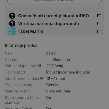
Cum măsori corect piciorul VIDEO
Verifică mărimea după vârstă
Tabel Mărimi
Informații produs
Gen
baieti
Culoare
Bleumarin
Mărimi Disponibile
20 (13cm)
Tip calapod
Îngust (piciorușe înguste)
Vârstă recomandată
12 - 18 luni
Tip Incaltaminte
Clasica
Material branț
Piele naturală
Suport pentru bolta
Da
plantara
Intaritura Calcai
Da