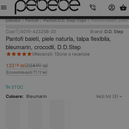
Meniu
Caută
Cos
Account
Contacts
pebebe
Pantofi
Pantofi D.D. Step Copii
Pantofi baieti, piele
/
/
/
Cod:
S015-42325B-20
Brand:
D.D. Step
Pantofi baieti, piele naturla, talpa flexibila,
bleumarin, crocodil, D.D.Step
Recenzii: 1
Scrie o recenzie
5
133
lei
18
204
lei
90
Economisești:
71
lei
72
ÎN STOC
Culoare:
Bleumarin
Vezi tot (3)