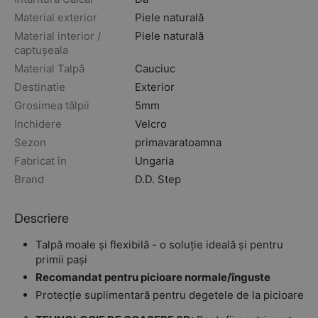
Material exterior
Piele naturală
Material interior /
Piele naturală
captușeala
Material Talpă
Cauciuc
Destinatie
Exterior
Grosimea tălpii
5mm
Inchidere
Velcro
Sezon
primavara
toamna
Fabricat în
Ungaria
Brand
D.D. Step
Descriere
Talpă moale și flexibilă - o soluție ideală și pentru
primii pași
Recomandat pentru picioare normale/înguste
Protecție suplimentară pentru degetele de la picioare