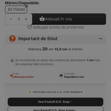
Mărimi Disponibile:
20 (13cm)
+
−
Adaugă în coș
Adăugați la lista de preferințe
Important de Stiut
20
Mărimea
are
13,0 cm
la interior
Se recomandă un spațiu de creștere de aproximativ
1 cm
față
de lungimea tălpii piciorului.
STOC
LIVRARE
Ultima pereche!
Expediem Luni
PARTENER OFICIAL D.D. STEP ROMÂNIA
Vezi Pantofi D.D. Step
Vezi Pantofi D.D. Step baieti