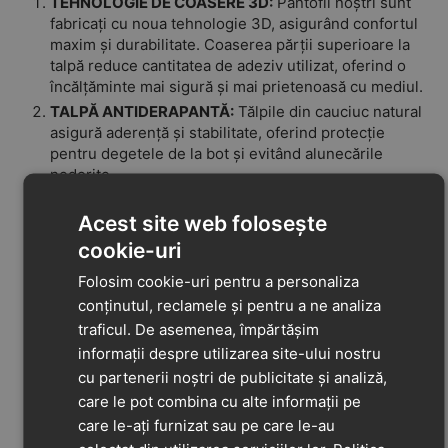
TEHNOLOGIE DE COASERE 3D:
Pantofii noștri sunt
fabricați cu noua tehnologie 3D, asigurând confortul
maxim și durabilitate. Coaserea părții superioare la
talpă reduce cantitatea de adeziv utilizat, oferind o
încălțăminte mai sigură și mai prietenoasă cu mediul.
TALPĂ ANTIDERAPANTĂ:
Tălpile din cauciuc natural
asigură aderență și stabilitate, oferind protecție
pentru degetele de la bot și evitând alunecările
nedorite.
FLEXIBILITATE:
Pantofii D.D.Step sunt concepuți
Acest site web folosește
pentru a permite mișcarea naturală a piciorului. Sunt
ușori și flexibili, astfel încât cei mici să se poată
cookie-uri
bucura de libertatea deplină în timpul primilor pași.
Folosim cookie-uri pentru a personaliza
BRANȚ CU FUNCȚIE DE AMORTIZARE A
conținutul, reclamele și pentru a ne analiza
VIBRAȚIILOR:
Protejează picioarele sensibile ale
traficul. De asemenea, împărtășim
copiilor în timpul deplasării, alergării și țopăirii.
Branțurile noastre de confort sunt dotate cu pernuțe
informații despre utilizarea site-ului nostru
pentru protecția metatarsienelor și un strat de
cu partenerii noștri de publicitate și analiză,
amortizare la călcâi.
care le pot combina cu alte informații pe
BRANȚ DETAȘABIL
care le-ați furnizat sau pe care le-au
Pantofii noștri sunt fabricați din materii prime care