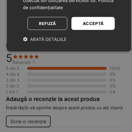
colectat din utilizarea serviciilor lor.
Politica
corespund unui nivel de calitate înalt. Facem eforturi
de confidențialitate
ca părțile încălțămintei care intră în contact cu pielea
copiilor să fie fabricate numai din materiale naturale.
Branțul din pantof este detașabil, schimbabil, fiind
REFUZĂ
ACCEPTĂ
ușor de curățat și de uscat.
ARATĂ DETALIILE
Recenzii
5
Recenzii: 1
5 din 5
100%
4 din 4
0%
3 din 3
0%
2 din 2
0%
1 din 1
0%
Adaugă o recenzie la acest produs
Împărtășiți-vă opiniile despre acest produs cu alți clienți
Scrie o recenzie