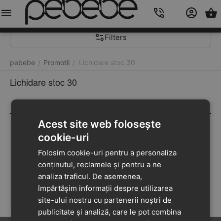
Meniu
Caută
Cos
Account
Contacts
Filters
pebebe
Promotii
Lichidare stoc 30
/
/
Lichidare stoc 30
Acest site web folosește
cookie-uri
111
lei
93
159
lei
90
-30%
Folosim cookie-uri pentru a personaliza
Pantofi din piele
conținutul, reclamele și pentru a ne
naturala pentru copii,
analiza traficul. De asemenea,
talpa cauciuc, scai,
5
(3)
împărtășim informații despre utilizarea
Bubu, albastru maya
ÎN STOC
site-ului nostru cu partenerii noștri de
publicitate și analiză, care le pot combina