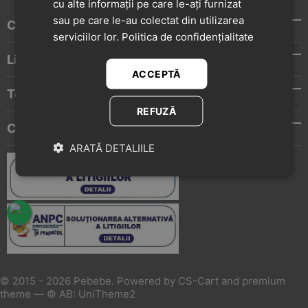
cu alte informații pe care le-ați furnizat
sau pe care le-au colectat din utilizarea
Contul meu
serviciilor lor.
Politica de confidențialitate
Livrare / Retur / Schimb
ACCEPTĂ
Termeni si conditii
REFUZĂ
Contact
ARATĂ DETALIILE
© 2015 - 2026 Pebebe. Powered by
CS-Cart
and premium
theme —
© AB: UniTheme2