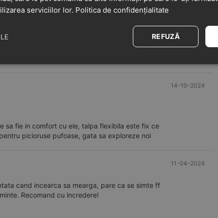
u primii pasi.
ilizarea serviciilor lor.
Politica de confidențialitate
atat de multe informatii in prezentare ca si dvs, am
caltarilor, lucru important pentru cine cumpara
REFUZĂ
ILE
14-10-2024
sa fie in comfort cu ele, talpa flexibila este fix ce
 pentru picioruse pufoase, gata sa exploreze noi
11-04-2024
antata cand incearca sa mearga, pare ca se simte ff
acaminte. Recomand cu incredere!