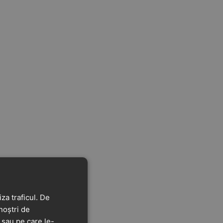
za traficul. De
noștri de
t sau pe care le-