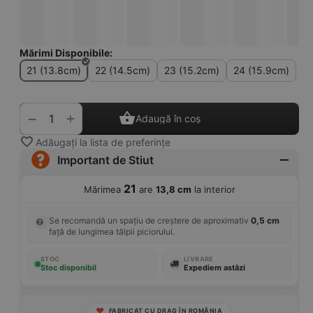
Mărimi Disponibile:
21 (13.8cm)
22 (14.5cm)
23 (15.2cm)
24 (15.9cm)
+
−
Adaugă în coș
Adăugați la lista de preferințe
Important de Stiut
21
Mărimea
are
13,8 cm
la interior
Se recomandă un spațiu de creștere de aproximativ
0,5 cm
față de lungimea tălpii piciorului.
STOC
LIVRARE
Stoc disponibil
Expediem astăzi
FABRICAT CU DRAG ÎN ROMÂNIA