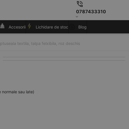
0787433310
Accesorii
Lichidare de stoc
Blog
ptuseala textila, talpa felxibila, roz deschis
e normale sau late)