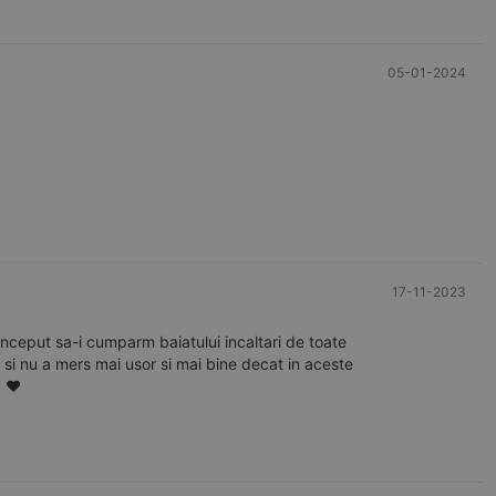
05-01-2024
17-11-2023
inceput sa-i cumparm baiatului incaltari de toate
d si nu a mers mai usor si mai bine decat in aceste
! ❤️