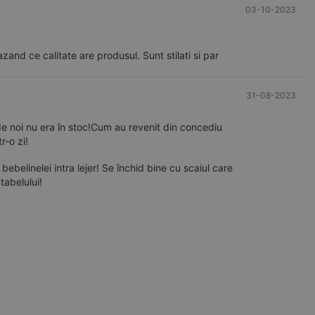
03-10-2023
nd ce calitate are produsul. Sunt stilati si par
31-08-2023
de noi nu era în stoc!Cum au revenit din concediu
r-o zi!
a a fost conform tabelului!