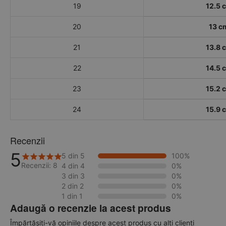
19
12.5 
20
13 c
21
13.8 
22
14.5 
23
15.2 
24
15.9 
Recenzii
5
5 din 5
100%
Recenzii: 8
4 din 4
0%
3 din 3
0%
2 din 2
0%
1 din 1
0%
Adaugă o recenzie la acest produs
Împărtășiți-vă opiniile despre acest produs cu alți clienți