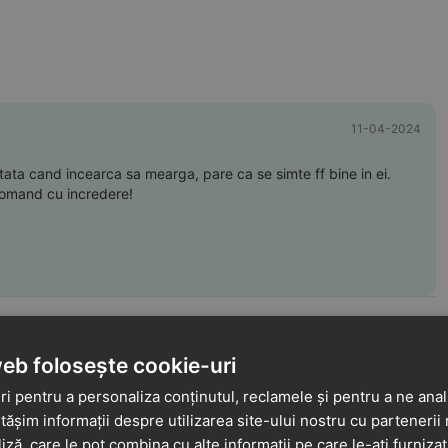
11-04-2024
tata cand incearca sa mearga, pare ca se simte ff bine in ei.
ecomand cu incredere!
14-11-2024
web folosește cookie-uri
i pentru a personaliza conținutul, reclamele și pentru a ne anali
ice si, din cate am putut observa, comode pentru
șim informații despre utilizarea site-ului nostru cu partenerii 
liză, care le pot combina cu alte informații pe care le-ați furniza
oamna sau mai calde de iarna. Se inchid usor cu