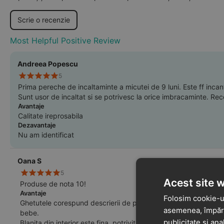
Scrie o recenzie
Most Helpful Positive Review
Andreea Popescu
5
Prima pereche de incaltaminte a micutei de 9 luni. Este ff incan
Sunt usor de incaltat si se potrivesc la orice imbracaminte. R
Avantaje
Calitate ireprosabila
Dezavantaje
Nu am identificat
Oana S
5
Acest site 
Produse de nota 10!
Avantaje
Folosim cookie-ur
Ghetutele corespund descrierii de pe site, sunt usoare, pract
asemenea, împărtă
bebe.
publicitate și ana
Blanita din interior este fina, potrivita pentru zilele reci de t