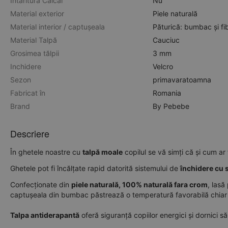
Intaritura Calcai
Nu
Material exterior
Piele naturală
Material interior / captușeala
Păturică: bumbac și fi
Material Talpă
Cauciuc
Grosimea tălpii
3 mm
Inchidere
Velcro
Sezon
primavara
toamna
Fabricat în
Romania
Brand
By Pebebe
Descriere
În ghetele noastre cu
talpă moale
copilul se vă simți că și cum ar 
Ghetele pot fi încălțate rapid datorită sistemului de
închidere cu s
Confecționate din
piele naturală, 100% naturală fara crom
, lasă
captușeala din bumbac păstrează o temperatură favorabilă chiar și
Talpa antiderapantă
oferă siguranță copiilor energici și dornici 