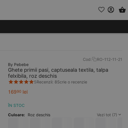
Cod:
RO-112-11-21
By Pebebe
Ghete primii pasi, captuseala textila, talpa
felxibila, roz deschis
5
Recenzii: 8
Scrie o recenzie
169
lei
90
ÎN STOC
Culoare:
Roz deschis
Vezi tot (7)