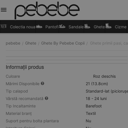
Colectia noua
Pantofi
Sandale
Ghete
Cizme
pebebe
Ghete
Ghete By Pebebe Copii
Ghete primii pasi, ca
/
/
/
Informații produs
Culoare
Roz deschis
Mărimi Disponibile
21 (13.8cm)
Tip calapod
Standard-lat (picioruș
Vârstă recomandată
18 - 24 luni
Tip Incaltaminte
Barefoot
Material branț
Textil
Suport pentru bolta plantara
Nu