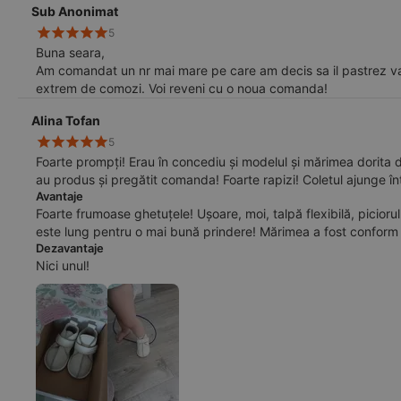
Sub Anonimat
5
Buna seara,
Am comandat un nr mai mare pe care am decis sa il pastrez vaza
extrem de comozi. Voi reveni cu o noua comanda!
Alina Tofan
5
Foarte prompți! Erau în concediu și modelul și mărimea dorita 
au produs și pregătit comanda! Foarte rapizi! Coletul ajunge înt
Avantaje
Foarte frumoase ghetuțele! Ușoare, moi, talpă flexibilă, piciorul bebelinelei intra lejer! Se închid bine cu scaiul care
este lung pentru o mai bună prindere! Mărime
Dezavantaje
Nici unul!