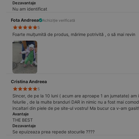
Dezavantaje
Nu am identificat
Fota Andreea
Achiziție verificată
5
Foarte mulțumită de produs, mărime potrivită , o să mai revin
Cristina Andreea
5
Sincer, de pe la 10 luni ( acum are aproape 1 an jumatate) am 
felurile , de la multe branduri DAR in nimic nu a fost mai como
incaltari din piele de pe site-ul vostru! Ma bucur ca v-am gasit
Avantaje
THE BEST
Dezavantaje
Se epuizeaza prea repede stocurile ????