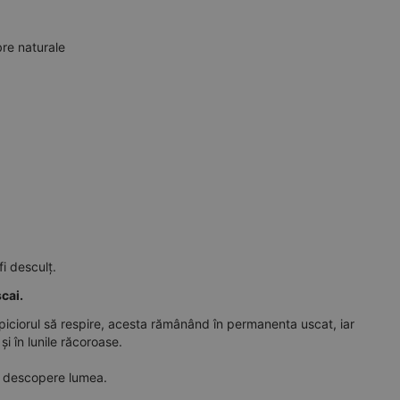
bre naturale
fi desculț.
cai.
 piciorul să respire, acesta rămânând în permanenta uscat, iar
 în lunile răcoroase.
să descopere lumea.