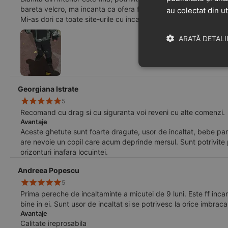
bareta velcro, ma incanta ca ofera flexibilitatea necesara pentr
au colectat din ut
Mi-as dori ca toate site-urile cu incaltari de copii sa ofere tot 
apreciat ca ati mentionat dimensiunile exacte si corecte ale in
ARATĂ DETALI
online! Va multumesc.
Georgiana Istrate
5
Recomand cu drag si cu siguranta voi reveni cu alte comenzi.
Avantaje
Aceste ghetute sunt foarte dragute, usor de incaltat, bebe pare 
are nevoie un copil care acum deprinde mersul. Sunt potrivite
orizonturi inafara locuintei.
Andreea Popescu
5
Prima pereche de incaltaminte a micutei de 9 luni. Este ff inc
bine in ei. Sunt usor de incaltat si se potrivesc la orice imbr
Avantaje
Calitate ireprosabila